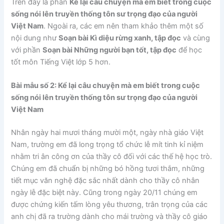
Trên đây là phần
Kể lại câu chuyện mà em biết trong cuộc
sống nói lên truyền thống tôn sư trọng đạo của người
Việt Nam
. Ngoài ra, các em nên tham khảo thêm một số
nội dung như
Soạn bài Kì diệu rừng xanh, tập đọc
và cùng
với phần
Soạn bài Những người bạn tốt, tập đọc
để học
tốt môn Tiếng Việt lớp 5 hơn.
Bài mẫu số 2: Kể lại câu chuyện mà em biết trong cuộc
sống nói lên truyền thống tôn sư trọng đạo của người
Việt Nam
Nhân ngày hai mươi tháng mười một, ngày nhà giáo Việt
Nam, trường em đã long trọng tổ chức lễ mít tinh kỉ niệm
nhằm tri ân công ơn của thầy cô đối với các thế hệ học trò.
Chúng em đã chuẩn bị những bó hồng tươi thắm, những
tiết mục văn nghệ đặc sắc nhất dành cho thầy cô nhân
ngày lễ đặc biệt này. Cũng trong ngày 20/11 chúng em
được chứng kiến tấm lòng yêu thương, trân trọng của các
anh chị đã ra trường dành cho mái trường và thầy cô giáo