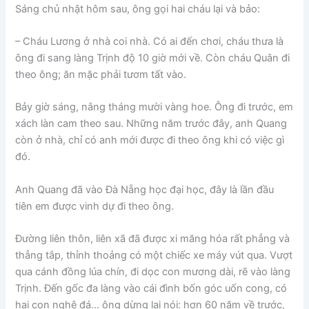
Sáng chủ nhật hôm sau, ông gọi hai cháu lại và bảo:
– Cháu Lương ở nhà coi nhà. Có ai đến chơi, cháu thưa là
ông đi sang làng Trịnh độ 10 giờ mới về. Còn cháu Quân đi
theo ông; ăn mặc phải tươm tất vào.
Bảy giờ sáng, nắng tháng mười vàng hoe. Ông đi trước, em
xách làn cam theo sau. Những năm trước đây, anh Quang
còn ở nhà, chỉ có anh mới được đi theo ông khi có việc gì
đó.
Anh Quang đã vào Đà Nẵng học đại học, đây là lần đầu
tiên em được vinh dự đi theo ông.
Đường liên thôn, liên xã đã được xi măng hóa rất phẳng và
thẳng tắp, thỉnh thoảng có một chiếc xe máy vút qua. Vượt
qua cánh đồng lúa chín, đi dọc con mương dài, rẽ vào làng
Trịnh. Đến gốc đa làng vào cái đình bốn góc uốn cong, có
hai con nghê đá… ông dừng lại nói: hơn 60 năm về trước,