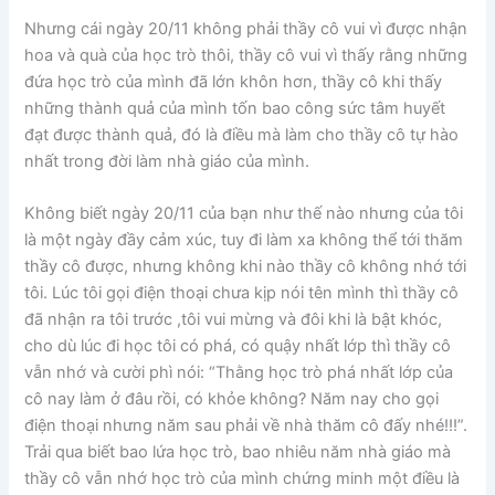
Nhưng cái ngày 20/11 không phải thầy cô vui vì được nhận
hoa và quà của học trò thôi, thầy cô vui vì thấy rằng những
đứa học trò của mình đã lớn khôn hơn, thầy cô khi thấy
những thành quả của mình tốn bao công sức tâm huyết
đạt được thành quả, đó là điều mà làm cho thầy cô tự hào
nhất trong đời làm nhà giáo của mình.
Không biết ngày 20/11 của bạn như thế nào nhưng của tôi
là một ngày đầy cảm xúc, tuy đi làm xa không thể tới thăm
thầy cô được, nhưng không khi nào thầy cô không nhớ tới
tôi. Lúc tôi gọi điện thoại chưa kịp nói tên mình thì thầy cô
đã nhận ra tôi trước ,tôi vui mừng và đôi khi là bật khóc,
cho dù lúc đi học tôi có phá, có quậy nhất lớp thì thầy cô
vẫn nhớ và cười phì nói: “Thằng học trò phá nhất lớp của
cô nay làm ở đâu rồi, có khỏe không? Năm nay cho gọi
điện thoại nhưng năm sau phải về nhà thăm cô đấy nhé!!!”.
Trải qua biết bao lứa học trò, bao nhiêu năm nhà giáo mà
thầy cô vẫn nhớ học trò của mình chứng minh một điều là