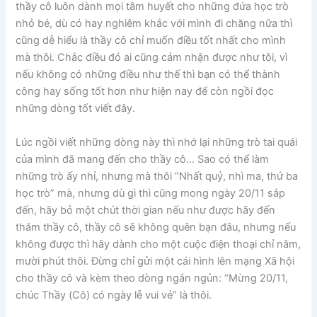
thầy cô luôn dành mọi tâm huyết cho những đứa học trò
nhỏ bé, dù có hay nghiêm khắc với mình đi chăng nữa thì
cũng dễ hiểu là thầy cô chỉ muốn điều tốt nhất cho mình
mà thôi. Chắc điều đó ai cũng cảm nhận được như tôi, vì
nếu không có những điều như thế thì bạn có thể thành
công hay sống tốt hơn như hiện nay để còn ngồi đọc
những dòng tốt viết đây.
Lúc ngồi viết những dòng này thì nhớ lại những trò tai quái
của mình đã mang đến cho thầy cô… Sao có thể làm
những trò ấy nhỉ, nhưng mà thôi “Nhất quỷ, nhì ma, thứ ba
học trò” mà, nhưng dù gì thì cũng mong ngày 20/11 sắp
đến, hãy bỏ một chút thời gian nếu như được hãy đến
thăm thầy cô, thầy cô sẽ không quên bạn đâu, nhưng nếu
không được thì hãy dành cho một cuộc điện thoại chỉ năm,
mười phút thôi. Đừng chỉ gửi một cái hình lên mạng Xã hội
cho thầy cô và kèm theo dòng ngắn ngủn: “Mừng 20/11,
chúc Thầy (Cô) có ngày lễ vui vẻ” là thôi.