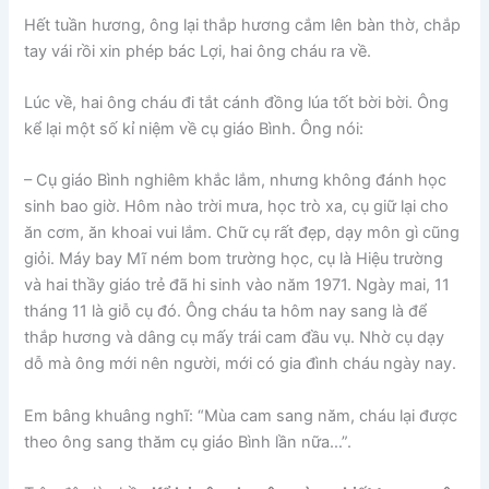
Hết tuần hương, ông lại thắp hương cắm lên bàn thờ, chắp
tay vái rồi xin phép bác Lợi, hai ông cháu ra về.
Lúc về, hai ông cháu đi tắt cánh đồng lúa tốt bời bời. Ông
kể lại một số kỉ niệm về cụ giáo Bình. Ông nói:
– Cụ giáo Bình nghiêm khắc lắm, nhưng không đánh học
sinh bao giờ. Hôm nào trời mưa, học trò xa, cụ giữ lại cho
ăn cơm, ăn khoai vui lắm. Chữ cụ rất đẹp, dạy môn gì cũng
giỏi. Máy bay Mĩ ném bom trường học, cụ là Hiệu trường
và hai thầy giáo trẻ đã hi sinh vào năm 1971. Ngày mai, 11
tháng 11 là giỗ cụ đó. Ông cháu ta hôm nay sang là để
thắp hương và dâng cụ mấy trái cam đầu vụ. Nhờ cụ dạy
dỗ mà ông mới nên người, mới có gia đình cháu ngày nay.
Em bâng khuâng nghĩ: “Mùa cam sang năm, cháu lại được
theo ông sang thăm cụ giáo Bình lần nữa…”.