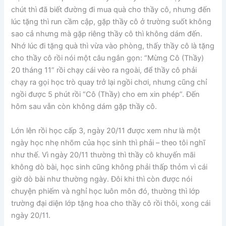
chút thì đã biết đường đi mua quà cho thầy cô, nhưng đến
lúc tặng thì run cầm cập, gặp thầy cô ở trường suốt không
sao cả nhưng mà gặp riêng thầy cô thì không dám đến.
Nhớ lúc đi tặng quà thì vừa vào phòng, thấy thầy cô là tặng
cho thầy cô rồi nói một câu ngắn gọn: “Mừng Cô (Thầy)
20 tháng 11” rồi chạy cái vèo ra ngoài, để thầy cô phải
chạy ra gọi học trò quay trở lại ngồi chơi, nhưng cũng chỉ
ngồi được 5 phút rồi “Cô (Thầy) cho em xin phép”. Đến
hôm sau vẫn còn không dám gặp thầy cô.
Lớn lên rồi học cấp 3, ngày 20/11 được xem như là một
ngày học nhẹ nhõm của học sinh thì phải – theo tôi nghĩ
như thế. Vì ngày 20/11 thường thì thầy cô khuyến mãi
không dò bài, học sinh cũng không phải thấp thỏm vì cái
giờ dò bài như thường ngày. Đôi khi thì còn được nói
chuyện phiếm và nghỉ học luôn môn đó, thường thì lớp
trường đại diện lớp tặng hoa cho thầy cô rồi thôi, xong cái
ngày 20/11.