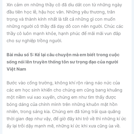
Xin cảm ơn những thầy cô đã dìu dắt con từ những ngày
đầu tiên học lễ, hậu học văn. Những yêu thương, trân
trọng và thành kính nhất là tất cả những gì con muốn
những người cô thầy đã dạy dỗ con nên người. Chúc các
thầy cô luôn mạnh khỏe, hạnh phúc để mãi mãi vun đắp
cho sự nghiệp trồng người.
Bài mẫu số 5: Kể lại câu chuyện mà em biết trong cuộc
sống nói lên truyền thống tôn sư trọng đạo của người
Việt Nam
Bước vào cổng trường, không khí rộn ràng náo nức của
các em học sinh khiến cho chúng em cũng bang khuâng
một niềm vui xao xuyến, chúng em như tìm thấy được
bóng dáng của chính mình trên những khuôn mặt hồn
nhiên, trong sáng kia. Chúng em đã từng trải qua quãng
thời gian đẹp như vậy, để giờ đây khi trở về thì những kí ức
ấy lại trỗi dậy mạnh mẽ, những kí ức khi xưa cũng ùa về.