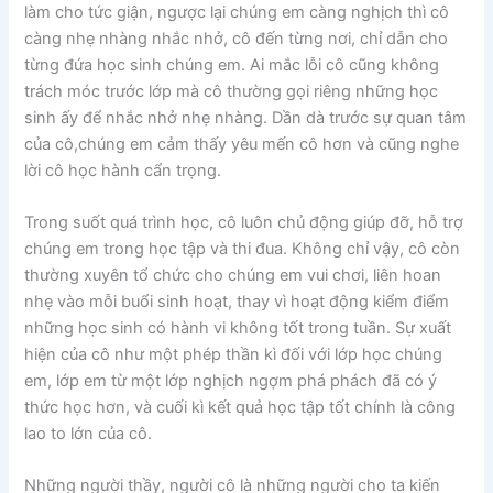
làm cho tức giận, ngược lại chúng em càng nghịch thì cô
càng nhẹ nhàng nhắc nhở, cô đến từng nơi, chỉ dẫn cho
từng đứa học sinh chúng em. Ai mắc lỗi cô cũng không
trách móc trước lớp mà cô thường gọi riêng những học
sinh ấy để nhắc nhở nhẹ nhàng. Dần dà trước sự quan tâm
của cô,chúng em cảm thấy yêu mến cô hơn và cũng nghe
lời cô học hành cẩn trọng.
Trong suốt quá trình học, cô luôn chủ động giúp đỡ, hỗ trợ
chúng em trong học tập và thi đua. Không chỉ vậy, cô còn
thường xuyên tổ chức cho chúng em vui chơi, liên hoan
nhẹ vào mỗi buổi sinh hoạt, thay vì hoạt động kiểm điểm
những học sinh có hành vi không tốt trong tuần. Sự xuất
hiện của cô như một phép thần kì đối với lớp học chúng
em, lớp em từ một lớp nghịch ngợm phá phách đã có ý
thức học hơn, và cuối kì kết quả học tập tốt chính là công
lao to lớn của cô.
Những người thầy, người cô là những người cho ta kiến