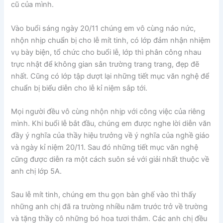
cũ của mình.
Vào buổi sáng ngày 20/11 chúng em vô cùng náo nức,
nhộn nhịp chuẩn bị cho lễ mít tinh, có lớp đảm nhận nhiệm
vụ bày biện, tổ chức cho buổi lễ, lớp thì phân công nhau
trực nhật để không gian sân trường trang trang, đẹp đẽ
nhất. Cũng có lớp tập dượt lại những tiết mục văn nghệ để
chuẩn bị biểu diễn cho lễ kỉ niệm sắp tới.
Mọi người đều vô cùng nhộn nhịp với công việc của riêng
mình. Khi buổi lễ bắt đầu, chúng em được nghe lời diễn văn
đầy ý nghĩa của thầy hiệu trưởng về ý nghĩa của nghề giáo
và ngày kỉ niệm 20/11. Sau đó những tiết mục văn nghệ
cũng được diễn ra một cách suôn sẻ với giải nhất thuộc về
anh chị lớp 5A.
Sau lễ mít tinh, chúng em thu gọn bàn ghế vào thì thấy
những anh chị đã ra trường nhiều năm trước trở về trường
và tặng thầy cô những bó hoa tươi thắm. Các anh chị đều