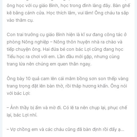
ông học với cụ giáo Bình, học trong đình làng đây. Bàn ghế
kê bằng cánh cửa. Học thích lắm, vui lắm! Ông cháu ta sắp
vào thăm cụ.
Con trai trưởng cụ giáo Bình hiện là kĩ sư đang công tác ở
phòng Nông nghiệp – Nông thôn huyện nhà ra chào và
tiếp chuyện ông. Hai đứa bé con bác Lợi cũng đang học
Tiểu học ra chơi với em. Lần đầu mới gặp, nhưng cùng
trang lứa nên chúng em quen thân ngaỵ.
Ông bày 10 quả cam lên cái mâm bồng sơn son thếp vàng
trang trọng đặt lên bàn thờ, rồi thắp hương khấn. Ông nói
với bác Lợi:
– Ảnh thầy bị ẩm và mờ đi. Có lẽ ta nên chụp lại, phục chế
lại, bác Lợi nhỉ.
– Vợ chồng em và các cháu cũng đã bàn định rồi đấy ạ…