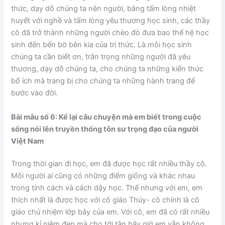
thức, dạy dỗ chúng ta nên người, bằng tấm lòng nhiệt
huyết với nghề và tấm lòng yêu thương học sinh, các thầy
cô đã trở thành những người chèo đò đưa bao thế hệ học
sinh đến bến bờ bên kia của tri thức. Là mỗi học sinh
chúng ta cần biết ơn, trân trọng những người đã yêu
thương, dạy dỗ chúng ta, cho chúng ta những kiến thức
bổ ích mà trang bị cho chúng ta những hành trang để
bước vào đời.
Bài mẫu số 6: Kể lại câu chuyện mà em biết trong cuộc
sống nói lên truyền thống tôn sư trọng đạo của người
Việt Nam
Trong thời gian đi học, em đã được học rất nhiều thầy cô.
Mỗi người ai cũng có những điểm giống và khác nhau
trong tính cách và cách dậy học. Thế nhưng với em, em
thích nhất là được học với cô giáo Thúy- cô chính là cô
giáo chủ nhiệm lớp bảy của em. Với cô, em đã có rất nhiều
nhưng kỉ niệm đẹp mà cho tới tận bây giờ em vẫn không