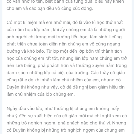
cô vẫn nhớ rõ tên, biệt danh của từng đứa, điều này khiến
cho em và các bạn đều vô cùng xúc động.
Có một kỉ niệm mà em nhớ mãi, đó là vào kì học thứ nhất
của năm học lớp năm, khi ấy chúng em đã là những người
anh người chị trong mái trường tiểu học, tâm sinh lí cũng
phát triển chưa toàn diện nên chúng em vô cùng ngang
bướng và khó bảo. Từ lớp một đến lớp bốn thì thành tích
học của chúng em rất tốt, nhưng lên lớp năm chúng em trở
nên lười biếng, phá phách hơn và thường xuyên nằm trong
danh sách những lớp cá biệt của trường. Các thầy cô giáo
cũng rất e dè khi nhận làm chủ nhiệm của em, nhưng cô
Duyên thì không như vậy, cô đã đề nghị ban giám hiệu xin
làm chủ nhiệm của lớp chúng em.
Ngày đầu vào lớp, như thường lệ chúng em không mấy
chú ý đến sự xuất hiện của cô giáo mới mà chỉ nghĩ xem có
những trò nghịch ngợm, phá phách nào cho thú vị. Nhưng
cô Duyên không bị những trò nghịch ngợm của chúng em