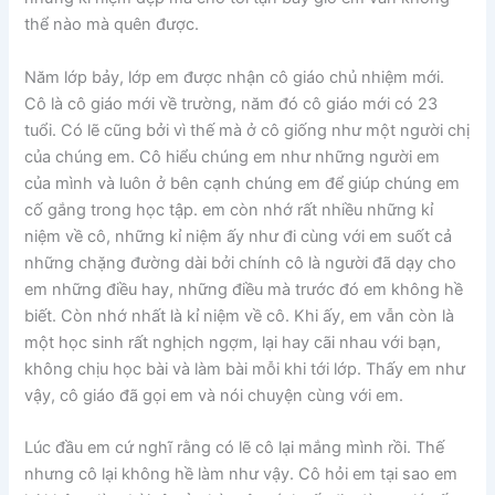
thể nào mà quên được.
Năm lớp bảy, lớp em được nhận cô giáo chủ nhiệm mới.
Cô là cô giáo mới về trường, năm đó cô giáo mới có 23
tuổi. Có lẽ cũng bởi vì thế mà ở cô giống như một người chị
của chúng em. Cô hiểu chúng em như những người em
của mình và luôn ở bên cạnh chúng em để giúp chúng em
cố gắng trong học tập. em còn nhớ rất nhiều những kỉ
niệm về cô, những kỉ niệm ấy như đi cùng với em suốt cả
những chặng đường dài bởi chính cô là người đã dạy cho
em những điều hay, những điều mà trước đó em không hề
biết. Còn nhớ nhất là kỉ niệm về cô. Khi ấy, em vẫn còn là
một học sinh rất nghịch ngợm, lại hay cãi nhau với bạn,
không chịu học bài và làm bài mỗi khi tới lớp. Thấy em như
vậy, cô giáo đã gọi em và nói chuyện cùng với em.
Lúc đầu em cứ nghĩ rằng có lẽ cô lại mắng mình rồi. Thế
nhưng cô lại không hề làm như vậy. Cô hỏi em tại sao em