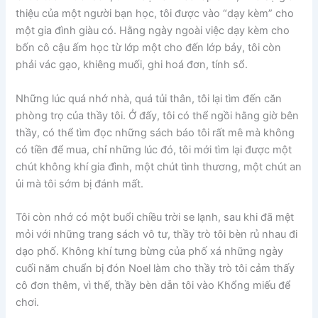
thiệu của một người bạn học, tôi được vào “dạy kèm” cho
một gia đình giàu có. Hằng ngày ngoài việc dạy kèm cho
bốn cô cậu ấm học từ lớp một cho đến lớp bảy, tôi còn
phải vác gạo, khiêng muối, ghi hoá đơn, tính sổ.
Những lúc quá nhớ nhà, quá tủi thân, tôi lại tìm đến căn
phòng trọ của thầy tôi. Ở đấy, tôi có thể ngồi hằng giờ bên
thầy, có thể tìm đọc những sách báo tôi rất mê mà không
có tiền để mua, chỉ những lúc đó, tôi mới tìm lại được một
chút không khí gia đình, một chút tình thương, một chút an
ủi mà tôi sớm bị đánh mất.
Tôi còn nhớ có một buổi chiều trời se lạnh, sau khi đã mệt
mỏi với những trang sách vô tư, thầy trò tôi bèn rủ nhau đi
dạo phố. Không khí tưng bừng của phố xá những ngày
cuối năm chuẩn bị đón Noel làm cho thầy trò tôi cảm thấy
cô đơn thêm, vì thế, thầy bèn dẫn tôi vào Khổng miếu để
chơi.