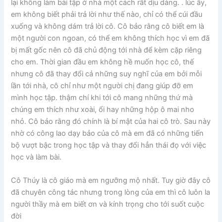
lại không làm bài tập ở nhà một cách rất dịu dàng. . lúc ấy,
em không biết phải trả lời như thế nào, chỉ có thể cúi đầu
xuống và không dám trả lời cô. Cô bảo rằng cô biết em là
một người con ngoan, có thể em không thích học vì em đã
bị mất gốc nên cô đã chủ động tới nhà để kèm cặp riêng
cho em. Thời gian đầu em không hề muốn học cô, thế
nhưng cô đã thay đổi cả những suy nghĩ của em bởi mỗi
lần tới nhà, cô chỉ như một người chị đang giúp đỡ em
mình học tập. thậm chí khi tới cô mang những thứ mà
chúng em thích như xoài, ổi hay những hộp ô mai nho
nhỏ. Cô bảo rằng đó chính là bí mật của hai cô trò. Sau này
nhờ có công lao dạy bảo của cô mà em đã có những tiến
bộ vượt bậc trong học tập và thay đổi hẳn thái đọ với việc
học và làm bài.
Cô Thúy là cô giáo mà em ngưỡng mộ nhất. Tuy giờ đây cô
đã chuyên công tác nhưng trong lòng của em thì cô luôn la
người thầy mà em biết ơn và kính trọng cho tới suốt cuộc
đời