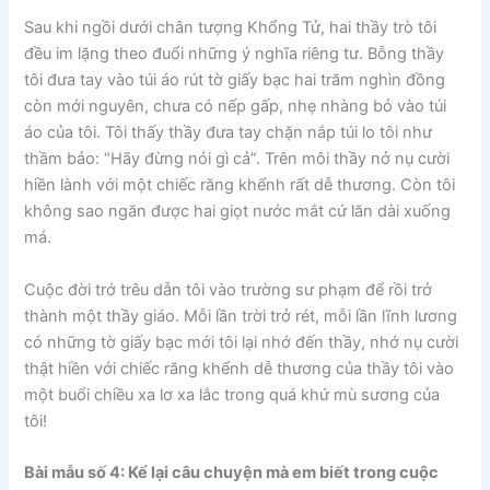
Sau khi ngồi dưới chân tượng Khổng Tử, hai thầy trò tôi
đều im lặng theo đuổi những ý nghĩa riêng tư. Bỗng thầy
tôi đưa tay vào túi áo rút tờ giấy bạc hai trăm nghìn đồng
còn mới nguyên, chưa có nếp gấp, nhẹ nhàng bỏ vào túi
áo của tôi. Tôi thấy thầy đưa tay chặn nắp túi lo tôi như
thầm bảo: “Hãy đừng nói gì cả”. Trên môi thầy nở nụ cười
hiền lành với một chiếc răng khểnh rất dễ thương. Còn tôi
không sao ngăn được hai giọt nước mắt cứ lăn dài xuống
má.
Cuộc đời trớ trêu dẫn tôi vào trường sư phạm để rồi trở
thành một thầy giáo. Mỗi lần trời trở rét, mỗi lần lĩnh lương
có những tờ giấy bạc mới tôi lại nhớ đến thầy, nhớ nụ cười
thật hiền với chiếc răng khểnh dễ thương của thầy tôi vào
một buổi chiều xa lơ xa lắc trong quá khứ mù sương của
tôi!
Bài mẫu số 4: Kể lại câu chuyện mà em biết trong cuộc