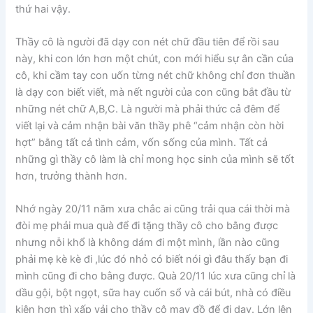
thứ hai vậy.
Thầy cô là người đã dạy con nét chữ đầu tiên để rồi sau
này, khi con lớn hơn một chút, con mới hiểu sự ân cần của
cô, khi cầm tay con uốn từng nét chữ không chỉ đơn thuần
là dạy con biết viết, mà nết người của con cũng bắt đầu từ
những nét chữ A,B,C. Là người mà phải thức cả đêm để
viết lại và cảm nhận bài văn thầy phê “cảm nhận còn hời
hợt” bằng tất cả tình cảm, vốn sống của mình. Tất cả
những gì thầy cô làm là chỉ mong học sinh của mình sẽ tốt
hơn, trưởng thành hơn.
Nhớ ngày 20/11 năm xưa chắc ai cũng trải qua cái thời mà
đòi mẹ phải mua quà để đi tặng thầy cô cho bằng được
nhưng nỗi khổ là không dám đi một mình, lần nào cũng
phải mẹ kè kè đi ,lúc đó nhỏ có biết nói gì đâu thấy bạn đi
mình cũng đi cho bằng được. Quà 20/11 lúc xưa cũng chỉ là
dầu gội, bột ngọt, sữa hay cuốn sổ và cái bút, nhà có điều
kiện hơn thì xấp vải cho thầy cô may đồ để đi dạy. Lớn lên