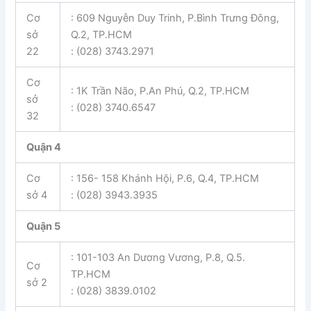
Cơ
: 609 Nguyễn Duy Trinh, P.Bình Trưng Đông,
sở
Q.2, TP.HCM
22
: (028) 3743.2971
Cơ
: 1K Trần Não, P.An Phú, Q.2, TP.HCM
sở
: (028) 3740.6547
32
Quận 4
Cơ
: 156- 158 Khánh Hội, P.6, Q.4, TP.HCM
sở 4
: (028) 3943.3935
Quận 5
: 101-103 An Dương Vương, P.8, Q.5.
Cơ
TP.HCM
sở 2
: (028) 3839.0102