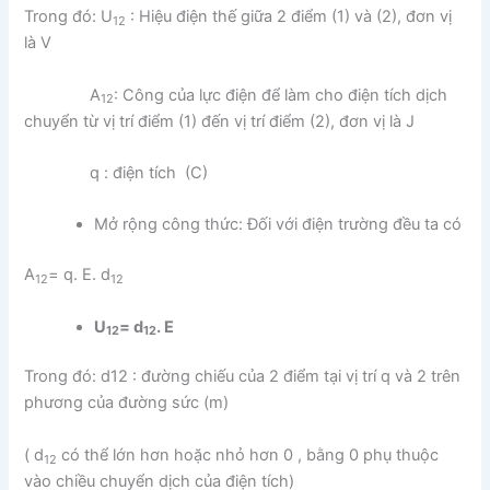
Trong đó: U
: Hiệu điện thế giữa 2 điểm (1) và (2), đơn vị
12
là V
A
: Công của lực điện để làm cho điện tích dịch
12
chuyển từ vị trí điểm (1) đến vị trí điểm (2), đơn vị là J
q : điện tích (C)
Mở rộng công thức: Đối với điện trường đều ta có
A
= q. E. d
12
12
U
= d
. E
12
12
Trong đó: d12 : đường chiếu của 2 điểm tại vị trí q và 2 trên
phương của đường sức (m)
( d
có thể lớn hơn hoặc nhỏ hơn 0 , bằng 0 phụ thuộc
12
vào chiều chuyển dịch của điện tích)