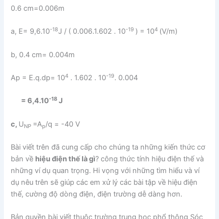
0.6 cm=0.006m
-18
-19
4
a, E= 9,6.10
J / ( 0.006.1.602 . 10
) = 10
(V/m)
b, 0.4 cm= 0.004m
4
-19
Ap = E.q.dp= 10
. 1.602 . 10
. 0.004
-18
=
6,4.10
J
c,
U
=A
/q = -40 V
NP
p
Bài viết trên đã cung cấp cho chúng ta những kiến thức cơ
bản về
hiệu điện thế là gì
? công thức tính hiệu điện thế và
những ví dụ quan trọng. Hi vọng với những tìm hiểu và ví
dụ nêu trên sẽ giúp các em xử lý các bài tập về hiệu điện
thế, cường độ dòng điện, điện trường dễ dàng hơn.
Bản quyền bài viết thuộc trường trung học phổ thông Sóc