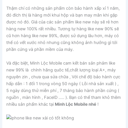
Thậm chí có những sản phẩm còn bảo hành xấp xỉ 1 năm,
đó đích thị là hàng mới khui hộp và bạn may mắn khi gặp
được nó đó. Giá của các sản phẩm like new này sẽ rẻ hơn
hàng new 100% rất nhiều. Tương tự hàng like new 90% sẽ
cũ hơn hàng like new 99%, được sử dụng lâu hơn, máy có
thể có vết xước nhỏ nhưng cũng không ảnh hưởng gì tới
phần cứng và phần mềm của máy.
Và đặc biệt, Minh Lộc Mobile cam kết bán sản phảm like
new 99% là chính hãng quôc tế,chất lượng loại A+, máy
nguyên zin , chưa qua sửa chữa , Với chế độ bảo hành cực
hấp dẫn : 1 đổi 1 trong vòng 50 ngày ( Lỗi nhà sản xuất ) ,
5 ngày dùng thử miễn phí , 7 tháng bảo hành phần cứng (
nguồn , màn hình , FaceID ….. ). Bạn có thể tham khỏ thêm
nhiều sản phẩm khác tại
Minh Lộc Mobile nhé
!