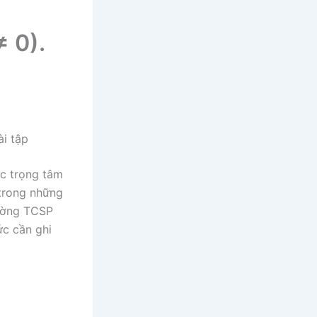
≠ 0).
ài tập
ức trọng tâm
 trong những
rường TCSP
ức cần ghi