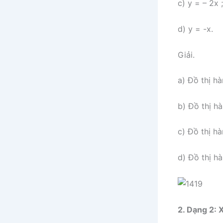
c) y = – 2x ;
d) y = -x.
Giải.
a) Đồ thị hà
b) Đồ thị h
c) Đồ thị hà
d) Đồ thị hà
2. Dạng 2: 