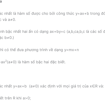
ĩa
c nhất là hàm số được cho bởi công thức
y
=
a
x
+
b
trong đ
ớc và
a
≠
0
.
ình bậc nhất hai ẩn có dạng
a
x
+
b
y
=
c
(
a
,
b
,
c
a,b,c
là các số 
ặc
b
≠
0.)
hì có thể đưa phương trình về dạng
y
=
m
x
+
n
2
=
a
x
(
a
≠
0
)
là hàm số bậc hai đặc biết.
ậc nhất
y
=
a
x
+
b
(
a
≠
0
)
xác định với mọi giá trị của
x
∈
R
và:
ết trên
R
khi
a
>
0
;