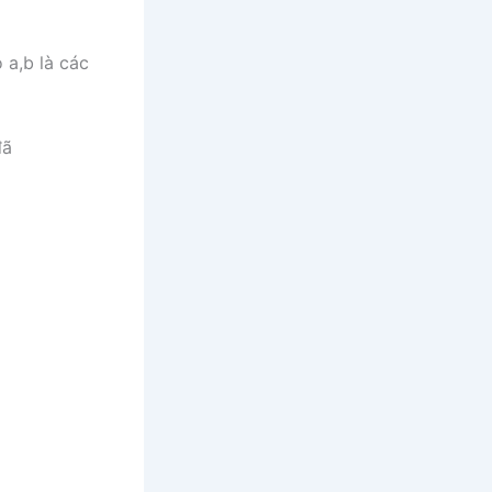
ó
a,b
là các
đã