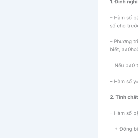
1. Định ngh
– Hàm số bậ
số cho trư
– Phương tr
biết,
a
≠
0
ho
Nếu
b
≠
0
t
– Hàm số
y
2. Tính chất
– Hàm số b
+ Đống bi