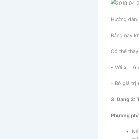
Hướng dẫn:
Bảng này kh
Có thể thay
– Với x = 6
– Bỏ giá trị 
3. Dạng 3: T
Phương phá
Nế