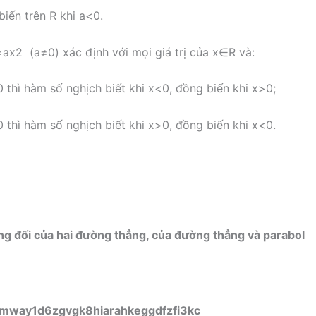
iến trên
R
khi
a
<
0
.
=
a
x
2
(
a
≠
0
)
xác định với mọi giá trị của
x
∈
R
và:
0
thì hàm số nghịch biết khi
x
<
0
, đồng biến khi
x
>
0
;
0
thì hàm số nghịch biết khi
x
>
0
, đồng biến khi
x
<
0
.
ương đối của hai đường thẳng, của đường thẳng và parabol