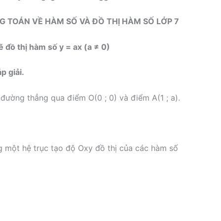
NG TOÁN VỀ HÀM SỐ VÀ ĐỒ THỊ HÀM SỐ LỚP 7
ẽ đồ thị hàm số y = ax (a ≠ 0)
 giải.
 đường thẳng qua điểm O(0 ; 0) và điểm A(1 ; a).
g một hệ trục tạo độ Oxy đồ thị của các hàm số