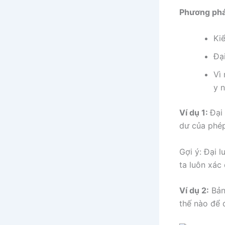
Phương pháp
Kiể
Đạ
Vì 
y n
Ví dụ 1:
Đại 
dư của phép
Gợi ý: Đại l
ta luôn xác 
Ví dụ 2:
Bản
thế nào để