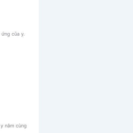
 ứng của y.
à y nằm cùng