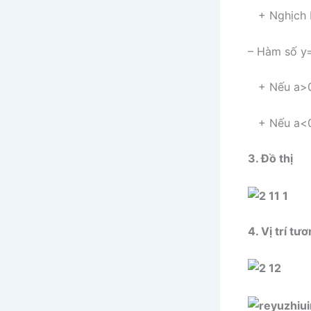
+ Nghịch b
– Hàm số
y
+ Nếu
a
>
+ Nếu
a
<
3. Đồ thị
4. Vị trí t