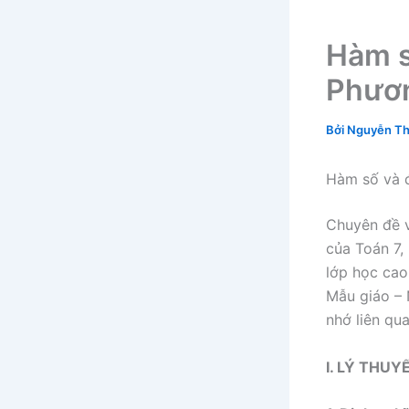
Hàm số
Phươn
Bởi
Nguyễn Th
Hàm số và đ
Chuyên đề v
của Toán 7,
lớp học cao
Mẫu giáo – 
nhớ liên qu
I. LÝ THU