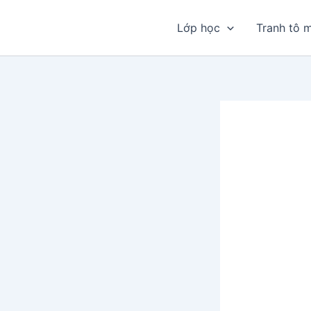
Nhảy
tới
Lớp học
Tranh tô 
nội
dung