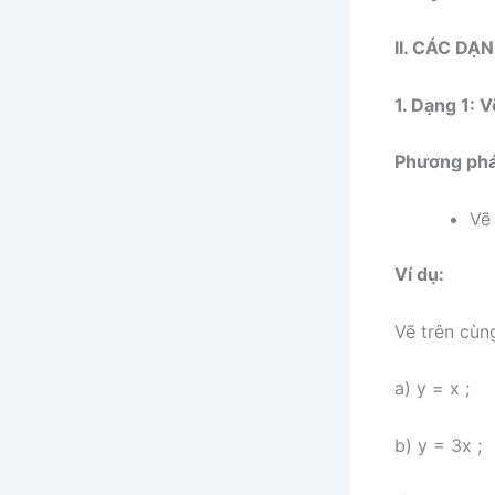
II. CÁC DẠ
1. Dạng 1: V
Phương pháp
Vẽ
Ví dụ:
Vẽ trên cùn
a) y = x ;
b) y = 3x ;