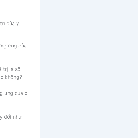
rị của y.
ương ứng của
 trị là số
g x không?
ng ứng của x
y đổi như