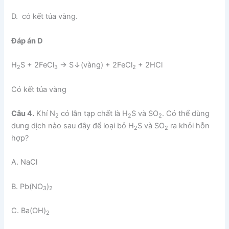
D. có kết tủa vàng.
Đáp án D
H
S + 2FeCl
→ S↓(vàng) + 2FeCl
+ 2HCl
2
3
2
Có kết tủa vàng
Câu 4.
Khí N
có lẫn tạp chất là H
S và SO
. Có thể dùng
2
2
2
dung dịch nào sau đây để loại bỏ H
S và SO
ra khỏi hỗn
2
2
hợp?
A. NaCl
B. Pb(NO
)
3
2
C. Ba(OH)
2