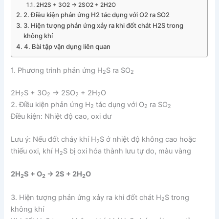
2H2S + 3O2 → 2SO2 + 2H2O
2. Điều kiện phản ứng H2 tác dụng với O2 ra SO2
3. Hiện tượng phản ứng xảy ra khi đốt chát H2S trong
không khí
4. Bài tập vận dụng liên quan
1. Phương trình phản ứng H
S ra SO
2
2
2H
S + 3O
→ 2SO
+ 2H
O
2
2
2
2
2. Điều kiện phản ứng H
tác dụng với O
ra SO
2
2
2
Điều kiện: Nhiệt độ cao, oxi dư
Lưu ý: Nếu đốt cháy khí H
S ở nhiệt độ không cao hoặc
2
thiếu oxi, khí H
S bị oxi hóa thành lưu tự do, màu vàng
2
2H
S + O
→ 2S + 2H
O
2
2
2
3. Hiện tượng phản ứng xảy ra khi đốt chát H
S trong
2
không khí