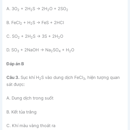
A. 3O
+ 2H
S → 2H
O + 2SO
2
2
2
2
B. FeCl
+ H
S → FeS + 2HCl
2
2
C. SO
+ 2H
S → 3S + 2H
O
2
2
2
D. SO
+ 2NaOH → Na
SO
+ H
O
3
2
4
2
Đáp án B
Câu 3.
Sục khí H
S vào dung dịch FeCl
, hiện tượng quan
2
3
sát được:
A. Dung dịch trong suốt
B. Kết tủa trắng
C. Khí màu vàng thoát ra