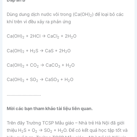
Dùng dung dịch nước vôi trong (Ca(OH)
) để loại bỏ các
2
khí trên vì đều xảy ra phản ứng
Ca(OH)
+ 2HCl → CaCl
+ 2H
O
2
2
2
Ca(OH)
+ H
S → CaS + 2H
O
2
2
2
Ca(OH)
+ CO
→ CaCO
+ H
O
2
2
3
2
Ca(OH)
+ SO
→ CaSO
+ H
O
2
2
3
2
……………………….
Mời các bạn tham khảo tài liệu liên quan.
Trên đây Trường TCSP Mẫu giáo – Nhà trẻ Hà Nội đã giới
thiệu H
S + O
→ SO
+ H
O. Để có kết quả học tập tốt và
2
2
2
2