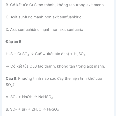
B. Có kết tủa CuS tạo thành, không tan trong axit mạnh
C. Axit sunfuric mạnh hơn axit sunfuahidric
D. Axit sunfuahidric mạnh hơn axit sunfuaric
Đáp án B
H
S + CuSO
→ CuS↓ (kết tủa đen) + H
SO
2
4
2
4
=> Có kết tủa CuS tạo thành, không tan trong axit mạnh.
Câu 8.
Phương trình nào sau đây thể hiện tính khử của
SO
?
2
A. SO
+ NaOH → NaHSO
2
3
B. SO
+ Br
+ 2H
O → H
SO
2
2
2
2
4