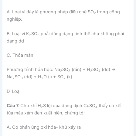
A. Loại vì đây là phương pháp điều chế SO
trong công
2
nghiệp.
B. Loại vì K
SO
phải dùng dạng tinh thể chứ không phải
2
3
dạng dd
C. Thỏa mãn:
Phương trình hóa học: Na
SO
(rắn) + H
SO
(dd) →
2
3
2
4
Na
SO
(dd) + H
O (l) + SO
(k)
2
3
2
2
D. Loại
Câu 7.
Cho khí H
S lội qua dung dịch CuSO
thấy có kết
2
4
tủa màu xám đen xuất hiện, chứng tỏ:
A. Có phản ứng oxi hóa- khử xảy ra