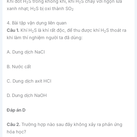
Khi đốt H
S trong không khí, khí H
S cháy với ngọn lửa
2
2
xanh nhạt; H
S bị oxi thành SO
2
2
4. Bài tập vận dụng liên quan
Câu 1.
Khí H
S là khí rất độc, để thu được khí H
S thoát ra
2
2
khi làm thí nghiệm người ta đã dùng:
A. Dung dịch NaCl
B. Nước cất
C. Dung dịch axit HCl
D. Dung dịch NaOH
Đáp án D
Câu 2.
Trường hợp nào sau đây không xảy ra phản ứng
hóa học?