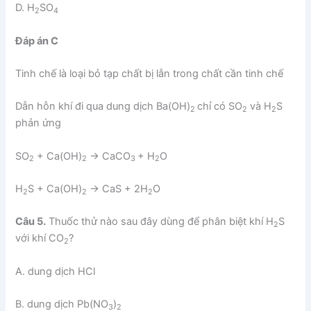
D. H
SO
2
4
Đáp án C
Tinh chế là loại bỏ tạp chất bị lẫn trong chất cần tinh chế
Dẫn hỗn khí đi qua dung dịch Ba(OH)
chỉ có SO
và H
S
2
2
2
phản ứng
SO
+ Ca(OH)
→ CaCO
+ H
O
2
2
3
2
H
S + Ca(OH)
→ CaS + 2H
O
2
2
2
Câu 5.
Thuốc thử nào sau đây dùng để phân biệt khí H
S
2
với khí CO
?
2
A. dung dịch HCl
B. dung dịch Pb(NO
)
3
2