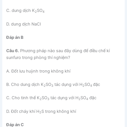
C. dung dịch K
SO
2
4
D. dung dịch NaCl
Đáp án B
Câu 6.
Phương pháp nào sau đây dùng để điều chế kí
sunfuro trong phòng thí nghiệm?
A. Đốt lưu huỳnh trong không khí
B. Cho dung dịch K
SO
tác dụng với H
SO
đặc
2
3
2
4
C. Cho tinh thể K
SO
tác dụng với H
SO
đặc
2
3
2
4
D. Đốt cháy khí H
S trong không khí
2
Đáp án C