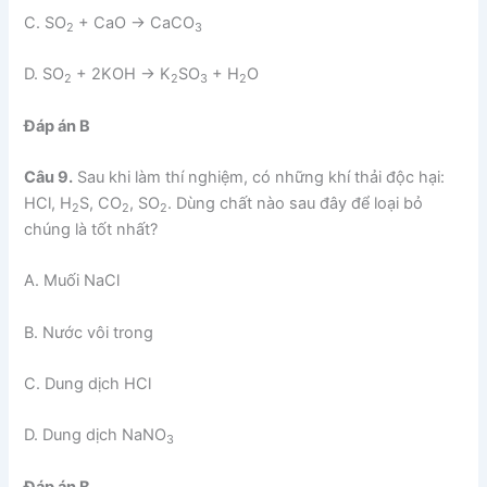
C. SO
+ CaO → CaCO
2
3
D. SO
+ 2KOH → K
SO
+ H
O
2
2
3
2
Đáp án B
Câu 9.
Sau khi làm thí nghiệm, có những khí thải độc hại:
HCl, H
S, CO
, SO
. Dùng chất nào sau đây để loại bỏ
2
2
2
chúng là tốt nhất?
A. Muối NaCl
B. Nước vôi trong
C. Dung dịch HCl
D. Dung dịch NaNO
3
Đáp án B