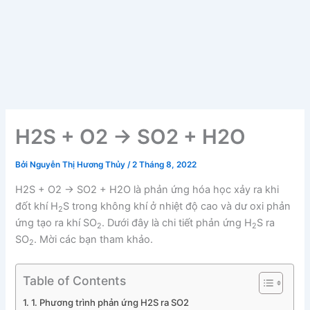
H2S + O2 → SO2 + H2O
Bởi
Nguyễn Thị Hương Thủy
/
2 Tháng 8, 2022
H2S + O2 → SO2 + H2O là phản ứng hóa học xảy ra khi
đốt khí H
S trong không khí ở nhiệt độ cao và dư oxi phản
2
ứng tạo ra khí SO
. Dưới đây là chi tiết phản ứng H
S ra
2
2
SO
. Mời các bạn tham khảo.
2
Table of Contents
1. Phương trình phản ứng H2S ra SO2