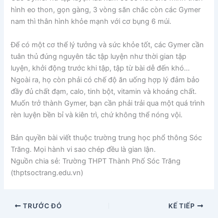
hình eo thon, gọn gàng, 3 vòng săn chắc còn các Gymer
nam thì thân hình khỏe mạnh với cơ bụng 6 múi.
Để có một cơ thể lý tưởng và sức khỏe tốt, các Gymer cần
tuân thủ đúng nguyên tắc tập luyện như thời gian tập
luyện, khởi động trước khi tập, tập từ bài dễ đến khó…
Ngoài ra, họ còn phải có chế độ ăn uống hợp lý đảm bảo
đầy đủ chất đạm, calo, tinh bột, vitamin và khoáng chất.
Muốn trở thành Gymer, bạn cần phải trải qua một quá trình
rèn luyện bền bỉ và kiên trì, chứ không thể nóng vội.
Bản quyền bài viết thuộc trường trung học phổ thông Sóc
Trăng. Mọi hành vi sao chép đều là gian lận.
Nguồn chia sẻ: Trường THPT Thành Phố Sóc Trăng
(thptsoctrang.edu.vn)
TRƯỚC ĐÓ
KẾ TIẾP