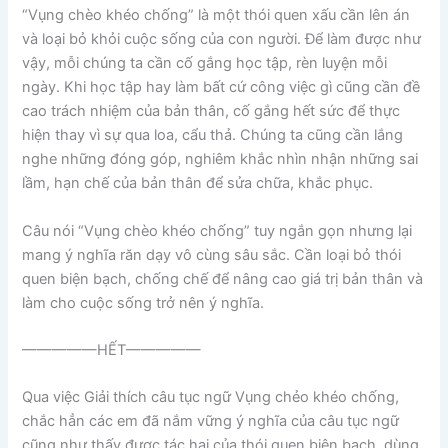
“Vụng chèo khéo chống” là một thói quen xấu cần lên án
và loại bỏ khỏi cuộc sống của con người. Để làm được như
vậy, mỗi chúng ta cần cố gắng học tập, rèn luyện mỗi
ngày. Khi học tập hay làm bất cứ công việc gì cũng cần đề
cao trách nhiệm của bản thân, cố gắng hết sức để thực
hiện thay vì sự qua loa, cẩu thả. Chúng ta cũng cần lắng
nghe những đóng góp, nghiêm khắc nhìn nhận những sai
lầm, hạn chế của bản thân để sửa chữa, khắc phục.
Câu nói “Vụng chèo khéo chống” tuy ngắn gọn nhưng lại
mang ý nghĩa răn dạy vô cùng sâu sắc. Cần loại bỏ thói
quen biện bạch, chống chế để nâng cao giá trị bản thân và
làm cho cuộc sống trở nên ý nghĩa.
—————HẾT—————
Qua việc Giải thích câu tục ngữ Vụng chẻo khéo chống,
chắc hẳn các em đã nắm vững ý nghĩa của câu tục ngữ
cũng như thấy được tác hại của thói quen biện bạch, dùng