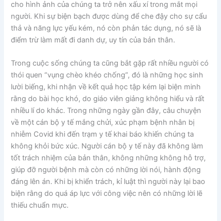
cho hình ảnh của chúng ta trở nên xấu xí trong mắt mọi
người. Khi sự biện bạch được dùng để che đậy cho sự cẩu
thả và năng lực yếu kém, nó còn phản tác dụng, nó sẽ là
điểm trừ làm mất đi danh dự, uy tín của bản thân.
Trong cuộc sống chúng ta cũng bắt gặp rất nhiều người có
thói quen “vụng chèo khéo chống”, đó là những học sinh
lười biếng, khi nhận về kết quả học tập kém lại biện minh
rằng do bài học khó, do giáo viên giảng không hiểu và rất
nhiều lí do khác. Trong những ngày gần đây, câu chuyện
về một cán bộ y tế mắng chửi, xúc phạm bệnh nhân bị
nhiễm Covid khi đến trạm y tế khai báo khiến chúng ta
không khỏi bức xúc. Người cán bộ y tế này đã không làm
tốt trách nhiệm của bản thân, không những không hỗ trợ,
giúp đỡ người bệnh mà còn có những lời nói, hành động
đáng lên án. Khi bị khiển trách, kỉ luật thì người này lại bao
biện rằng do quá áp lực với công việc nên có những lời lẽ
thiếu chuẩn mực.