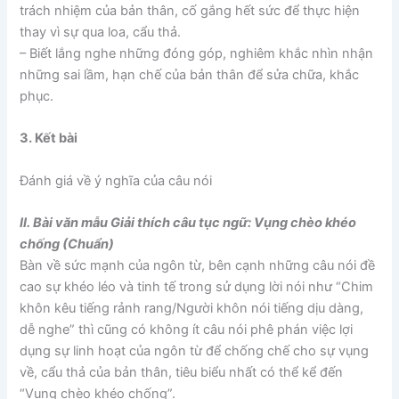
trách nhiệm của bản thân, cố gắng hết sức để thực hiện
thay vì sự qua loa, cẩu thả.
– Biết lắng nghe những đóng góp, nghiêm khắc nhìn nhận
những sai lầm, hạn chế của bản thân để sửa chữa, khắc
phục.
3. Kết bài
Đánh giá về ý nghĩa của câu nói
II. Bài văn mẫu Giải thích câu tục ngữ: Vụng chèo khéo
chống (Chuẩn)
Bàn về sức mạnh của ngôn từ, bên cạnh những câu nói đề
cao sự khéo léo và tinh tế trong sử dụng lời nói như “Chim
khôn kêu tiếng rảnh rang/Người khôn nói tiếng dịu dàng,
dễ nghe” thì cũng có không ít câu nói phê phán việc lợi
dụng sự linh hoạt của ngôn từ để chống chế cho sự vụng
về, cẩu thả của bản thân, tiêu biểu nhất có thể kể đến
“Vụng chèo khéo chống”.