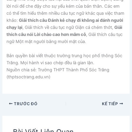
lời nói để che đậy cho sự yếu kém của bản thân. Các em
có thể tìm hiểu thêm nhiều câu tục ngữ khác qua việc tham
khảo:
Giải thích câu Đánh kẻ chạy đi không ai đánh người
chạy lại
, Giải thích về câu tục ngữ Giận cá chém thớt,
Giải
thích câu nói Lời chào cao hơn mâm cỗ
, Giải thích câu tục
ngữ Một mặt người bằng mười mặt của.
Bản quyền bài viết thuộc trường trung học phổ thông Sóc
Trăng. Mọi hành vi sao chép đều là gian lận.
Nguồn chia sẻ: Trường THPT Thành Phố Sóc Trăng
(thptsoctrang.edu.vn)
TRƯỚC ĐÓ
KẾ TIẾP
Bài Viết Liên Quan