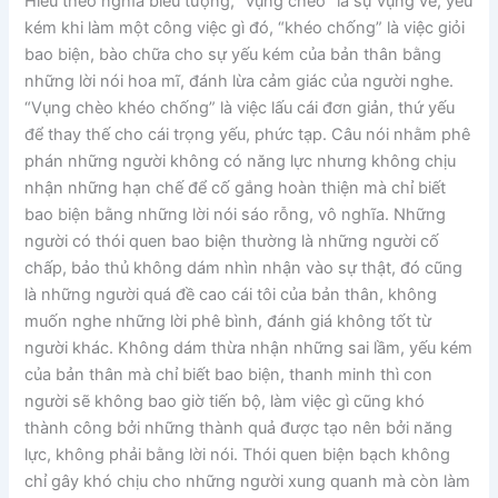
Hiểu theo nghĩa biểu tượng, “vụng chèo” là sự vụng về, yếu
kém khi làm một công việc gì đó, “khéo chống” là việc giỏi
bao biện, bào chữa cho sự yếu kém của bản thân bằng
những lời nói hoa mĩ, đánh lừa cảm giác của người nghe.
“Vụng chèo khéo chống” là việc lấu cái đơn giản, thứ yếu
để thay thế cho cái trọng yếu, phức tạp. Câu nói nhằm phê
phán những người không có năng lực nhưng không chịu
nhận những hạn chế để cố gắng hoàn thiện mà chỉ biết
bao biện bằng những lời nói sáo rỗng, vô nghĩa. Những
người có thói quen bao biện thường là những người cố
chấp, bảo thủ không dám nhìn nhận vào sự thật, đó cũng
là những người quá đề cao cái tôi của bản thân, không
muốn nghe những lời phê bình, đánh giá không tốt từ
người khác. Không dám thừa nhận những sai lầm, yếu kém
của bản thân mà chỉ biết bao biện, thanh minh thì con
người sẽ không bao giờ tiến bộ, làm việc gì cũng khó
thành công bởi những thành quả được tạo nên bởi năng
lực, không phải bằng lời nói. Thói quen biện bạch không
chỉ gây khó chịu cho những người xung quanh mà còn làm