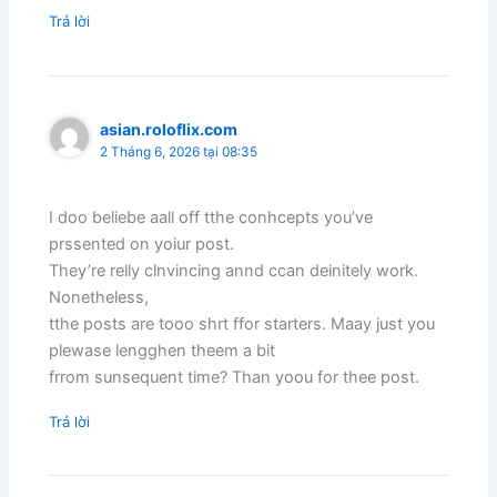
Trả lời
asian.roloflix.com
2 Tháng 6, 2026 tại 08:35
I doo beliebe aall off tthe conhcepts you’ve
prssented on yoiur post.
They’re relly clnvincing annd ccan deinitely work.
Nonetheless,
tthe posts are tooo shrt ffor starters. Maay just you
plewase lengghen theem a bit
frrom sunsequent time? Than yoou for thee post.
Trả lời