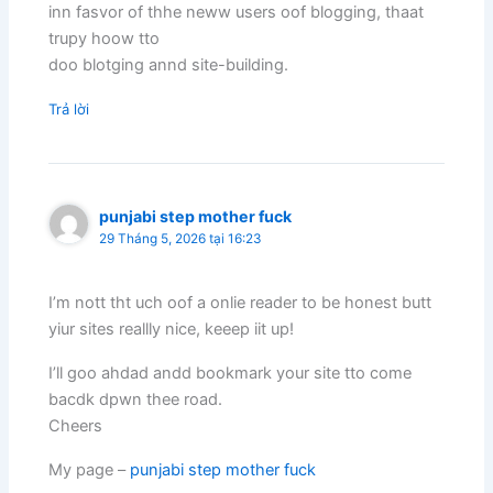
inn fasvor of thhe neww users oof blogging, thaat
trupy hoow tto
doo blotging annd site-building.
Trả lời
punjabi step mother fuck
29 Tháng 5, 2026 tại 16:23
I’m nott tht uch oof a onlie reader to be honest butt
yiur sites reallly nice, keeep iit up!
I’ll goo ahdad andd bookmark your site tto come
bacdk dpwn thee road.
Cheers
My page –
punjabi step mother fuck