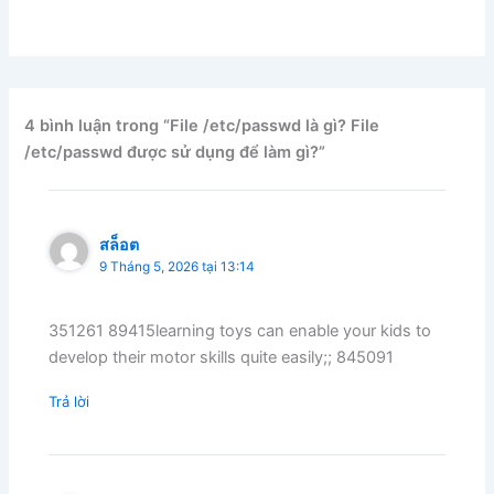
4 bình luận trong “File /etc/passwd là gì? File
/etc/passwd được sử dụng để làm gì?”
สล็อต
9 Tháng 5, 2026 tại 13:14
351261 89415learning toys can enable your kids to
develop their motor skills quite easily;; 845091
Trả lời