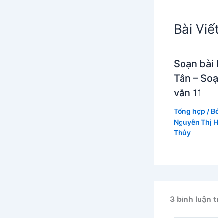
Bài Viế
Soạn bài 
Tân – So
văn 11
Tổng hợp
/ B
Nguyễn Thị 
Thủy
3 bình luận t