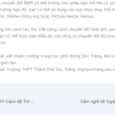
h chuyển đổi BMP có thể không cho phép bạn mở file có p
 trường hợp đó, bạn có thể sử dụng các lựa chọn thay thế n
m, Online-Utility.org hoặc Picture Resize Genius.
g tìm cách tạo file .DIB bằng cách chuyển đổi hình ảnh sa
ạn có thể thực hiện điều đó với công cụ chuyển đổi AConve
phí.
ài viết thuộc trường trung học phổ thông Sóc Trăng. Mọi h
gian lận.
sẻ: Trường THPT Thành Phố Sóc Trăng (thptsoctrang.edu.v
Shopee Mall Là Gì? Cách để Trở Thành Shopee Mall Là Gì?