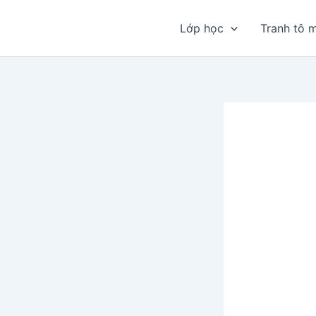
Nhảy
tới
Lớp học
Tranh tô 
nội
dung