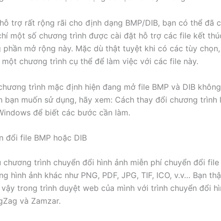
hỗ trợ rất rộng rãi cho định dạng BMP/DIB, bạn có thể đã có
hí một số chương trình được cài đặt hỗ trợ các file kết th
 phần mở rộng này. Mặc dù thật tuyệt khi có các tùy chọn
 một chương trình cụ thể để làm việc với các file này.
chương trình mặc định hiện đang mở file BMP và DIB không 
h bạn muốn sử dụng, hãy xem: Cách thay đổi chương trình 
Windows để biết các bước cần làm.
 đổi file BMP hoặc DIB
u chương trình chuyển đổi hình ảnh miễn phí chuyển đổi fil
ng hình ảnh khác như PNG, PDF, JPG, TIF, ICO, v.v… Bạn th
 vậy trong trình duyệt web của mình với trình chuyển đổi hì
igZag và Zamzar.