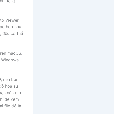
ịnh dạng
oto Viewer
cao hơn như
 đều có thể
trên macOS.
à Windows
, nên bài
 đồ họa sử
 bạn nên mở
phí để xem
i file đó là