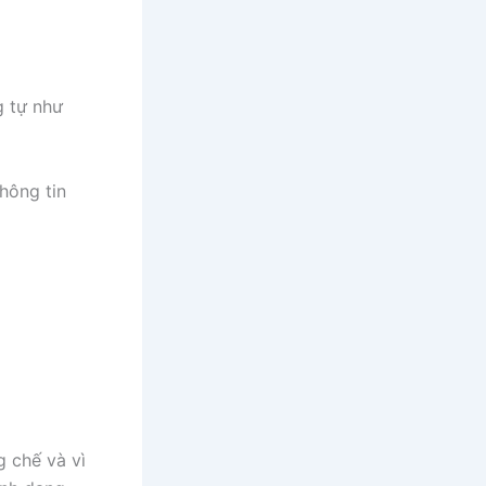
g tự như
hông tin
 chế và vì