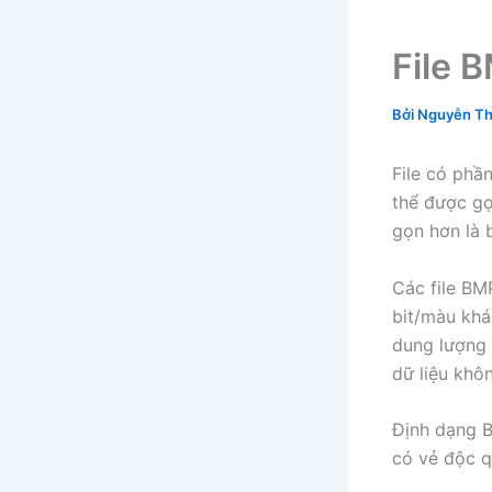
File B
Bởi
Nguyễn Th
File có phầ
thể được gọi
gọn hơn là 
Các file BM
bit/màu khá
dung lượng 
dữ liệu khôn
Định dạng B
có vẻ độc q