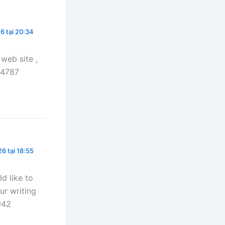
6 tại 20:34
web site ,
644787
26 tại 18:55
d like to
ur writing
942