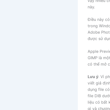
vậy nhiều c
này.
Điều này có
trong Windo
Adobe Phot
được sử dụn
Apple Previ
GIMP là một
có thể mở cá
Lưu ý
: Vì p
viết giả đị
dụng file c
file DIB dư
liệu có bất 
gì và chươn