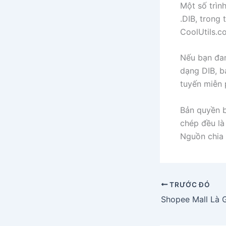
Một số trìn
.DIB, trong
CoolUtils.co
Nếu bạn đan
dạng DIB, b
tuyến miễn 
Bản quyền b
chép đều là 
Nguồn chia 
TRƯỚC ĐÓ