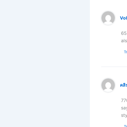
Vo
65
al
Tr
คลิ
77
sa
st
Tr