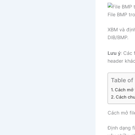
File BMP t
XBM và định
DIB/BMP.
Lưu ý
: Các 
header khác
Table of
Cách mở 
Cách chu
Cách mở fi
Định dạng f