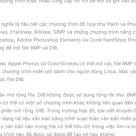
hương trình khác nhau cung cấp hỗ trợ để mở và ghi vào đ
 nghĩa là hầu hết các chương trình đồ họa như Paint và Ph
ws, IrfanView, XnView, GIMP và những chương trình nâng 
oshop, Adobe Photoshop Elements và Corel PaintShop Pro,
g để mở file BMP và DIB.
ew, Apple Photos và ColorStrokes có thể mở các file BMP 
 chương trình miễn phí dành cho người dùng Linux, Mac v
c file DIB.
hần mở rộng file .DIB không được sử dụng rộng rãi như .BMP
nh có thể có một số chương trình khác không liên quan đến
ó phần mở rộng .DIB. Trong trường hợp đó, bài viết khuyên
ới dạng tài liệu văn bản bằng trình soạn thảo văn bản miễn 
kỳ văn bản nào trong file có thể hữu ích trong việc tìm ra loạ
g trình nào đã được sử dụng để tạo nó hay không.