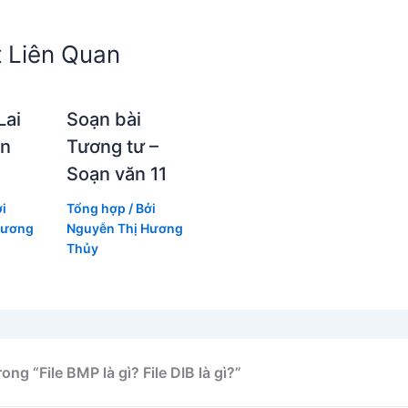
t Liên Quan
Lai
Soạn bài
ạn
Tương tư –
Soạn văn 11
ởi
Tổng hợp
/ Bởi
Hương
Nguyễn Thị Hương
Thủy
rong “File BMP là gì? File DIB là gì?”