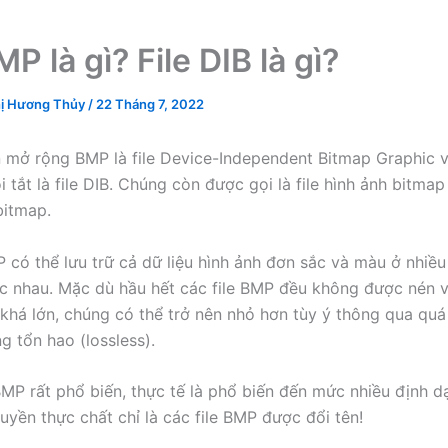
MP là gì? File DIB là gì?
ị Hương Thủy
/
22 Tháng 7, 2022
n mở rộng BMP là file Device-Independent Bitmap Graphic 
 tắt là file DIB. Chúng còn được gọi là file hình ảnh bitma
bitmap.
P có thể lưu trữ cả dữ liệu hình ảnh đơn sắc và màu ở nhiề
c nhau. Mặc dù hầu hết các file BMP đều không được nén 
khá lớn, chúng có thể trở nên nhỏ hơn tùy ý thông qua quá 
g tổn hao (lossless).
MP rất phổ biến, thực tế là phổ biến đến mức nhiều định d
uyền thực chất chỉ là các file BMP được đổi tên!