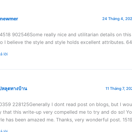
lnewmer
24 Tháng 4, 202
4518 902546Some really nice and utilitarian details on this 
so I believe the style and style holds excellent attributes. 
ả lời
ปหลุดทางบ้าน
11 Tháng 7, 20
0359 228125Generally I dont read post on blogs, but I woul
y that this write-up very compelled me to try and do so! Yo
yle has been amazed me. Thanks, very wonderful post. 151
ả lời