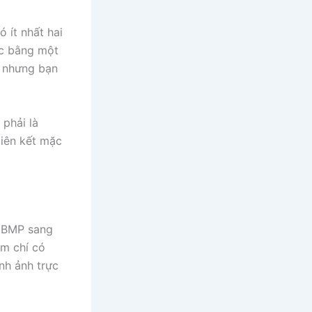
 ít nhất hai
úc bằng một
, nhưng bạn
phải là
liên kết mặc
e BMP sang
ậm chí có
nh ảnh trực