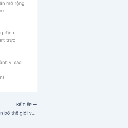
hần mở rộng
hư
ng định
rt trực
ành vi sao
n)
KẾ TIẾP
Cảm nghĩ về Tuyên bố thế giới về sự sống còn, quyền được bảo vệ và phát triển của trẻ em