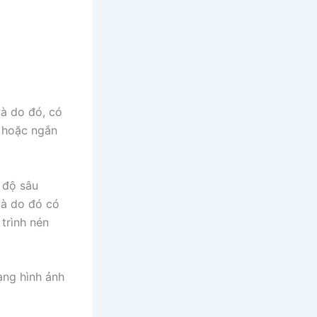
và do đó, có
p hoặc ngắn
u độ sâu
và do đó có
trình nén
ạng hình ảnh