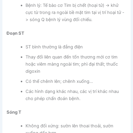
Bệnh lý: Tế bào cơ Tim bị chết (hoại tử) -> khử
cực từ trong ra ngoài bề mặt tim tại vị trí hoại tử -
> sóng Q bệnh lý vùng đối chiếu.
Đoạn ST
ST bình thường là đẳng điện
Thay đổi liên quan đến tổn thương mới cơ tim
hoặc viêm màng ngoài tim; phì đại thất; thuốc
digoxin
Có thể chênh lên; chênh xuống…
Các hình dạng khác nhau, các vị trí khác nhau
cho phép chẩn đoán bệnh.
Sóng T
Không đối xứng: sườn lên thoai thoải, sườn
xuống dốc hơn