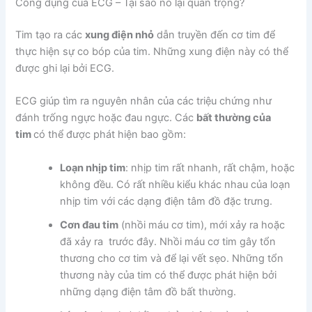
Công dụng của ECG – Tại sao nó lại quan trọng?
Tim tạo ra các
xung điện nhỏ
dẫn truyền đến cơ tim để
thực hiện sự co bóp của tim. Những xung điện này có thể
được ghi lại bởi ECG.
ECG giúp tìm ra nguyên nhân của các triệu chứng như
đánh trống ngực hoặc đau ngực. Các
bất thường của
tim
có thể được phát hiện bao gồm:
Loạn nhịp tim
: nhịp tim rất nhanh, rất chậm, hoặc
không đều. Có rất nhiều kiểu khác nhau của loạn
nhịp tim với các dạng điện tâm đồ đặc trưng.
Cơn đau tim
(nhồi máu cơ tim), mới xảy ra hoặc
đã xảy ra trước đây. Nhồi máu cơ tim gây tổn
thương cho cơ tim và để lại vết sẹo. Những tổn
thương này của tim có thể được phát hiện bởi
những dạng điện tâm đồ bất thường.