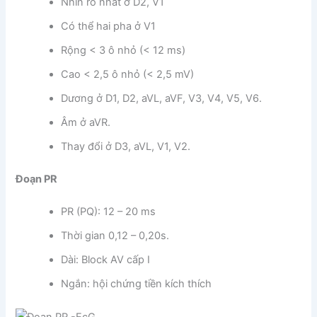
Nhìn rõ nhất ở D2, V1
Có thể hai pha ở V1
Rộng < 3 ô nhỏ (< 12 ms)
Cao < 2,5 ô nhỏ (< 2,5 mV)
Dương ở D1, D2, aVL, aVF, V3, V4, V5, V6.
Âm ở aVR.
Thay đổi ở D3, aVL, V1, V2.
Đoạn PR
PR (PQ): 12 – 20 ms
Thời gian 0,12 – 0,20s.
Dài: Block AV cấp I
Ngắn: hội chứng tiền kích thích