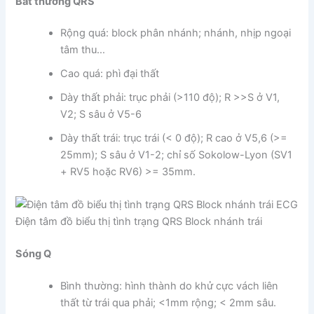
Bất thường QRS
Rộng quá: block phân nhánh; nhánh, nhịp ngoại
tâm thu…
Cao quá: phì đại thất
Dày thất phải: trục phải (>110 độ); R >>S ở V1,
V2; S sâu ở V5-6
Dày thất trái: trục trái (< 0 độ); R cao ở V5,6 (>=
25mm); S sâu ở V1-2; chỉ số Sokolow-Lyon (SV1
+ RV5 hoặc RV6) >= 35mm.
Điện tâm đồ biểu thị tình trạng QRS Block nhánh trái
Sóng Q
Bình thường: hình thành do khử cực vách liên
thất từ trái qua phải; <1mm rộng; < 2mm sâu.