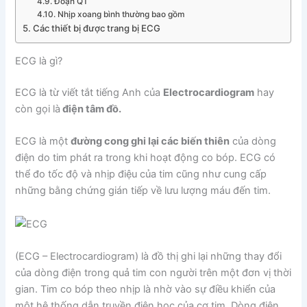
Đoạn QT
Nhịp xoang bình thường bao gồm
Các thiết bị được trang bị ECG
ECG là gì?
ECG là từ viết tắt tiếng Anh của
Electrocardiogram
hay
còn gọi là
điện tâm đồ.
ECG là một
đường cong ghi lại các biến thiên
của dòng
điện do tim phát ra trong khi hoạt động co bóp. ECG có
thể đo tốc độ và nhịp điệu của tim cũng như cung cấp
những bằng chứng gián tiếp về lưu lượng máu đến tim.
(ECG – Electrocardiogram) là đồ thị ghi lại những thay đổi
của dòng điện trong quả tim con người trên một đơn vị thời
gian. Tim co bóp theo nhịp là nhờ vào sự điều khiển của
một hệ thống dẫn truyền điện học của cơ tim. Dòng điện