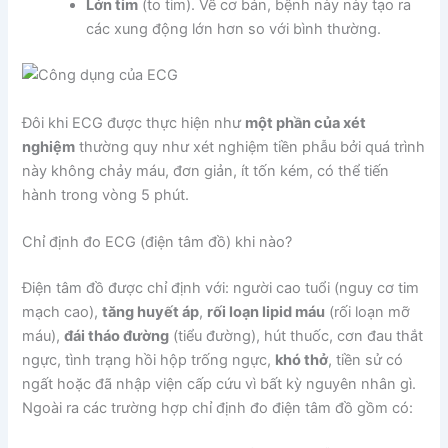
Lớn tim
(to tim). Về cơ bản, bệnh này này tạo ra
các xung động lớn hơn so với bình thường.
Đôi khi ECG được thực hiện như
một phần của xét
nghiệm
thường quy như xét nghiệm tiền phẫu bởi quá trình
này không chảy máu, đơn giản, ít tốn kém, có thể tiến
hành trong vòng 5 phút.
Chỉ định đo ECG (điện tâm đồ) khi nào?
Điện tâm đồ được chỉ định với: người cao tuổi (nguy cơ tim
mạch cao),
tăng huyết áp
,
rối loạn lipid máu
(rối loạn mỡ
máu),
đái tháo đường
(tiểu đường), hút thuốc, cơn đau thắt
ngực, tình trạng hồi hộp trống ngực,
khó thở
, tiền sử có
ngất hoặc đã nhập viện cấp cứu vì bất kỳ nguyên nhân gì.
Ngoài ra các trường hợp chỉ định đo điện tâm đồ gồm có: