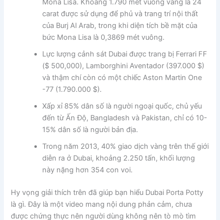
Mona Lisa. Khoảng 1.790 mét vuông vàng lá 24
carat được sử dụng để phủ và trang trí nội thất
của Burj Al Arab, trong khi diện tích bề mặt của
bức Mona Lisa là 0,3869 mét vuông.
Lực lượng cảnh sát Dubai được trang bị Ferrari FF
($ 500,000), Lamborghini Aventador (397.000 $)
và thậm chí còn có một chiếc Aston Martin One
-77 (1.790.000 $).
Xấp xỉ 85% dân số là người ngoại quốc, chủ yếu
đến từ Ấn Độ, Bangladesh và Pakistan, chỉ có 10-
15% dân số là người bản địa.
Trong năm 2013, 40% giao dịch vàng trên thế giới
diễn ra ở Dubai, khoảng 2.250 tấn, khối lượng
này nặng hơn 354 con voi.
Hy vọng giải thích trên đã giúp bạn hiểu Dubai Porta Potty
là gì. Đây là một video mang nội dung phản cảm, chưa
được chứng thực nên người dùng không nên tò mò tìm