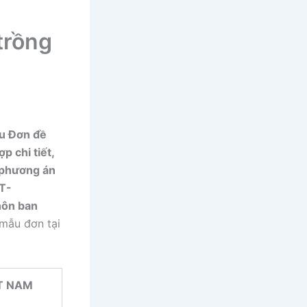
trồng
ẫu Đơn đề
 chi tiết,
 phương án
TT-
hôn ban
 mẫu đơn tại
T NAM