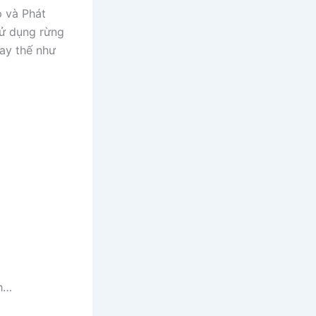
 và Phát
sử dụng rừng
ay thế như
nh…