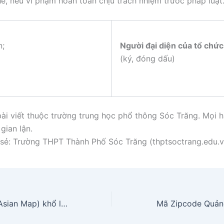
hế, nếu vi phạm hoàn toàn chịu trách nhiệm trước pháp luật.
n;
Người đại diện của tổ chức
(ký, đóng dấu)
ài viết thuộc trường trung học phổ thông Sóc Trăng. Mọi h
gian lận.
sẻ: Trường THPT Thành Phố Sóc Trăng (thptsoctrang.edu.v
Bản đồ Châu Á (Asian Map) khổ lớn phóng to mới nhất