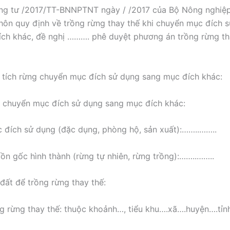
ng tư /2017/TT-BNNPTNT ngày / /2017 của Bộ Nông nghiệp
thôn quy định về trồng rừng thay thế khi chuyển mục đích 
ch khác, đề nghị ………. phê duyệt phương án trồng rừng th
n tích rừng chuyển mục đích sử dụng sang mục đích khác:
g chuyển mục đích sử dụng sang mục đích khác:
 đích sử dụng (đặc dụng, phòng hộ, sản xuất):……..……..
ồn gốc hình thành (rừng tự nhiên, rừng trồng):……..……..
 đất để trồng rừng thay thế:
rồng rừng thay thế: thuộc khoảnh…, tiểu khu….xã….huyện….tỉ