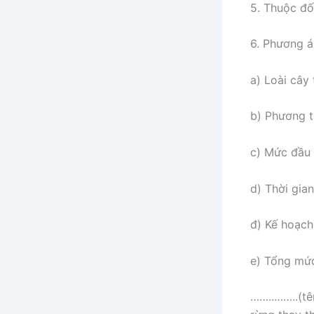
5. Thuộc đố
6. Phương á
a) Loài cây
b) Phương t
c) Mức đầu 
d) Thời gian
đ) Kế hoạch
e) Tổng mức
……..……..(tê