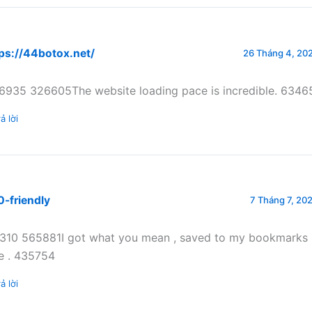
ps://44botox.net/
26 Tháng 4, 202
6935 326605The website loading pace is incredible. 6346
ả lời
-friendly
7 Tháng 7, 202
310 565881I got what you mean , saved to my bookmarks ,
te . 435754
ả lời