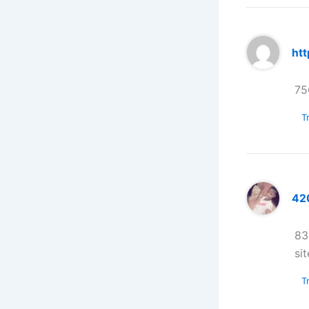
htt
75
Tr
420
83
si
Tr