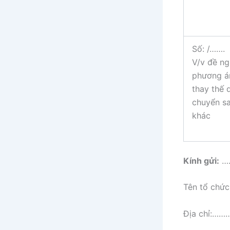
Số: /…….
V/v đề ng
phương á
thay thế 
chuyển s
khác
Kính gửi:
…
Tên tổ c
Địa chỉ: