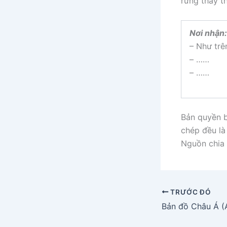
rừng thay t
Nơi nhận:
– Như trê
– ……
– ……
Bản quyền b
chép đều là 
Nguồn chia 
TRƯỚC ĐÓ