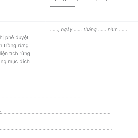
—————
……
, ngày
……
tháng
……
năm
……
hị phê duyệt
n trồng rừng
diện tích rừng
ang mục đích
……………………………………………………..
hức:……………………………………………………………………….
………………………………………………………………………………..