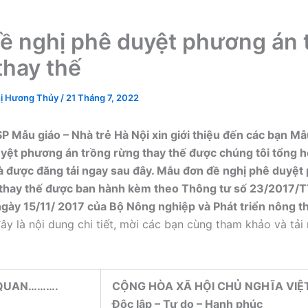
ề nghị phê duyệt phương án 
thay thế
ị Hương Thủy
/
21 Tháng 7, 2022
 Mẫu giáo – Nhà trẻ Hà Nội xin giới thiệu đến các bạn M
yệt phương án trồng rừng thay thế được chúng tôi tổng hợp
à được đăng tải ngay sau đây. Mẫu đơn đề nghị phê duyệt
 thay thế được ban hành kèm theo Thông tư số 23/2017/
ày 15/11/ 2017 của Bộ Nông nghiệp và Phát triển nông t
y là nội dung chi tiết, mời các bạn cùng tham khảo và tải
 QUAN……….
CỘNG HÒA XÃ HỘI CHỦ NGHĨA VIỆ
Độc lập – Tự do – Hạnh phúc