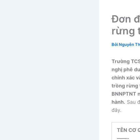
Đơn đ
rừng 
Bởi
Nguyễn Th
Trường TCSP
nghị phê du
chính xác v
trồng rừng
BNNPTNT ng
hành.
Sau đâ
đây.
TÊN CƠ
——-