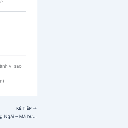
/.
ành vi sao
n)
KẾ TIẾP
Mã Zipcode Quảng Ngãi – Mã bưu điện Quảng Ngãi mới nhất