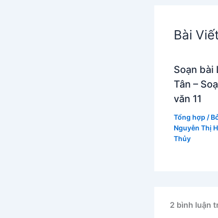
Bài Viế
Soạn bài 
Tân – So
văn 11
Tổng hợp
/ B
Nguyễn Thị 
Thủy
2 bình luận 