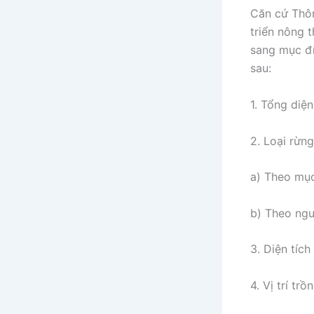
Căn cứ Thô
triển nông 
sang mục đí
sau:
1. Tổng diệ
2. Loại rừn
a) Theo mục
b) Theo ngu
3. Diện tích
4. Vị trí t