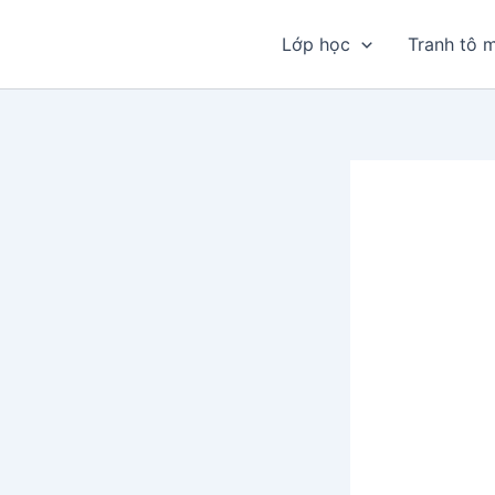
Nhảy
tới
Lớp học
Tranh tô 
nội
dung