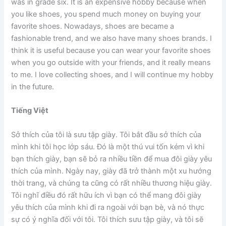
was in grade six. It is an expensive hobby because when
you like shoes, you spend much money on buying your
favorite shoes. Nowadays, shoes are became a
fashionable trend, and we also have many shoes brands. I
think it is useful because you can wear your favorite shoes
when you go outside with your friends, and it really means
to me. I love collecting shoes, and I will continue my hobby
in the future.
Tiếng Việt
Sở thích của tôi là sưu tập giày. Tôi bắt đầu sở thích của
mình khi tôi học lớp sáu. Đó là một thú vui tốn kém vì khi
bạn thích giày, bạn sẽ bỏ ra nhiều tiền để mua đôi giày yêu
thích của mình. Ngày nay, giày đã trở thành một xu hướng
thời trang, và chúng ta cũng có rất nhiều thương hiệu giày.
Tôi nghĩ điều đó rất hữu ích vì bạn có thể mang đôi giày
yêu thích của mình khi đi ra ngoài với bạn bè, và nó thực
sự có ý nghĩa đối với tôi. Tôi thích sưu tập giày, và tôi sẽ