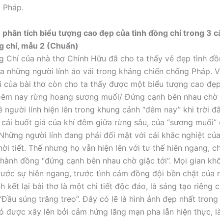
 Pháp.
phân tích biểu tượng cao đẹp của tình đồng chí trong 3 c
g chí, mẫu 2 (Chuẩn)
g Chí của nhà thơ Chính Hữu đã cho ta thấy vẻ đẹp tình đồ
a những người lính áo vải trong kháng chiến chống Pháp. V
i của bài thơ còn cho ta thấy được một biểu tượng cao đẹp
Đêm nay rừng hoang sương muối/ Đứng cạnh bên nhau chờ g
ề người lính hiện lên trong khung cảnh “đêm nay” khi trời đ
h, cái buốt giá của khí đêm giữa rừng sâu, của “sương muối
 Những người lính đang phải đối mặt với cái khắc nghiệt của
hời tiết. Thế nhưng họ vẫn hiện lên với tư thế hiên ngang, c
thành đồng “đứng cạnh bên nhau chờ giặc tới”. Mọi gian kh
rước sự hiên ngang, trước tình cảm đồng đội bền chặt của
nh kết lại bài thơ là một chi tiết độc đáo, là sáng tạo riêng 
“Đầu súng trăng treo”. Đây có lẽ là hình ảnh đẹp nhất trong
ó được xây lên bởi cảm hứng lãng mạn pha lẫn hiện thực, l