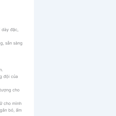
 dày đặc,
ng, sẵn sàng
n.
g đội của
u tượng cho
iữ cho mình
 gắn bó, ấm