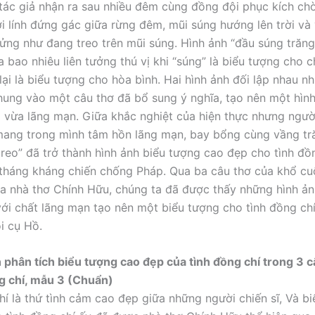
tác giả nhận ra sau nhiều đêm cùng đồng đội phục kích chờ 
 lính đứng gác giữa rừng đêm, mũi súng hướng lên trời và
 lửng như đang treo trên mũi súng. Hình ảnh “đầu súng trăng
a bao nhiêu liên tưởng thú vị khi “súng” là biểu tượng cho c
lại là biểu tượng cho hòa bình. Hai hình ảnh đối lập nhau nh
ung vào một câu thơ đã bổ sung ý nghĩa, tạo nên một hìn
ại vừa lãng mạn. Giữa khắc nghiệt của hiện thực nhưng người
ang trong mình tâm hồn lãng mạn, bay bổng cùng vầng tr
treo” đã trở thành hình ảnh biểu tượng cao đẹp cho tình đồ
háng kháng chiến chống Pháp. Qua ba câu thơ của khổ cuố
a nhà thơ Chính Hữu, chúng ta đã được thấy những hình ản
ới chất lãng mạn tạo nên một biểu tượng cho tình đồng ch
i cụ Hồ.
 phân tích biểu tượng cao đẹp của tình đồng chí trong 3 c
g chí, mẫu 3 (Chuẩn)
hí là thứ tình cảm cao đẹp giữa những người chiến sĩ, Và b