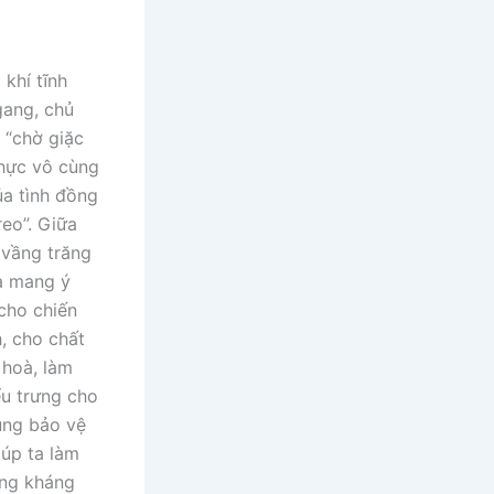
khí tĩnh
gang, chủ
 “chờ giặc
thực vô cùng
ủa tình đồng
reo”. Giữa
 vầng trăng
ừa mang ý
 cho chiến
h, cho chất
 hoà, làm
ểu trưng cho
úng bảo vệ
iúp ta làm
ong kháng