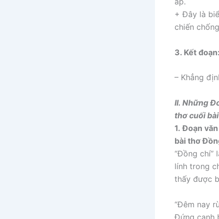
áp.
+ Đây là bi
chiến chống
3. Kết đoạn
– Khẳng định
II. Những
Đo
thơ cuối bà
1.
Đoạn văn 
bài thơ Đồn
“Đồng chí” 
lính trong c
thấy được b
“Đêm nay r
Đứng cạnh b