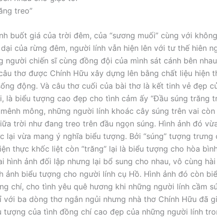
ăng treo”
ạnh buốt giá của trời đêm, của “sương muối” cùng với không 
dại của rừng đêm, người lính vẫn hiện lên với tư thế hiên n
 người chiến sĩ cùng đồng đội của mình sát cánh bên nhau
 câu thơ được Chính Hữu xây dựng lên bằng chất liệu hiện 
sống động. Và câu thơ cuối của bài thơ là kết tinh vẻ đẹp c
i, là biểu tượng cao đẹp cho tình cảm ấy “Đầu súng trăng t
mênh mông, những người lính khoác cây súng trên vai còn
 giữa trời như đang treo trên đầu ngọn súng. Hình ảnh đó v
ực lại vừa mang ý nghĩa biểu tượng. Bởi “súng” tượng trưng
iện thực khốc liệt còn “trăng” lại là biểu tượng cho hòa bìn
Hai hình ảnh đối lập nhưng lại bổ sung cho nhau, vô cùng hài
h ảnh biểu tượng cho người lính cụ Hồ. Hình ảnh đó còn bi
ng chí, cho tình yêu quê hương khi những người lính cầm s
ỉ với ba dòng thơ ngắn ngủi nhưng nhà thơ Chính Hữu đã g
u tượng của tình đồng chí cao đẹp của những người lính tr