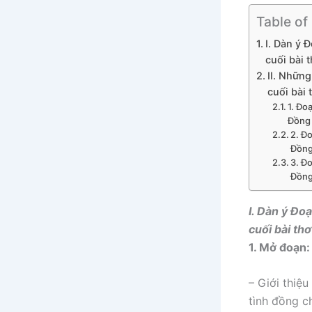
Table of
I. Dàn ý 
cuối bài 
II. Những
cuối bài 
1. Đo
Đồng 
2. Đ
Đồng
3. Đ
Đồng
I. Dàn ý Đo
cuối bài th
1. Mở đoạn:
– Giới thiệ
tình đồng ch