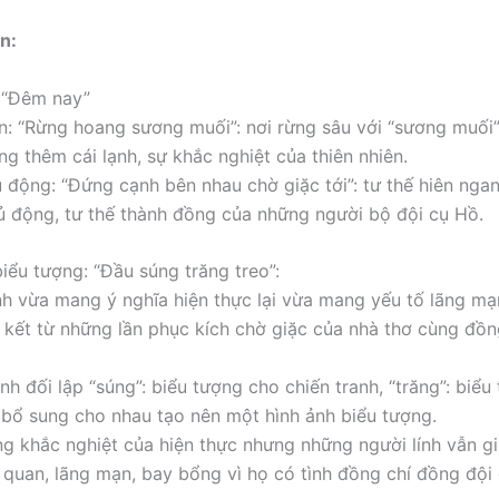
n:
: “Đêm nay”
n: “Rừng hoang sương muối”: nơi rừng sâu với “sương muối”
ng thêm cái lạnh, sự khắc nghiệt của thiên nhiên.
ủ động: “Đứng cạnh bên nhau chờ giặc tới”: tư thế hiên nga
ủ động, tư thế thành đồng của những người bộ đội cụ Hồ.
biểu tượng: “Đầu súng trăng treo”:
nh vừa mang ý nghĩa hiện thực lại vừa mang yếu tố lãng mạ
kết từ những lần phục kích chờ giặc của nhà thơ cùng đồn
nh đối lập “súng”: biểu tượng cho chiến tranh, “trăng”: biể
i bổ sung cho nhau tạo nên một hình ảnh biểu tượng.
g khắc nghiệt của hiện thực nhưng những người lính vẫn g
 quan, lãng mạn, bay bổng vì họ có tình đồng chí đồng đội