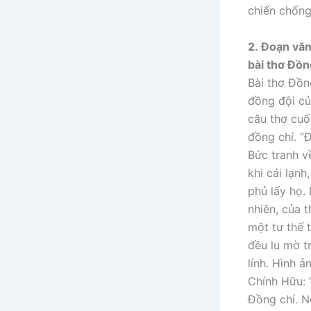
chiến chống
2.
Đoạn văn 
bài thơ Đồn
Bài thơ Đồn
đồng đội củ
câu thơ cuố
đồng chí. “
Bức tranh v
khi cái lạn
phủ lấy họ.
nhiên, của t
một tư thế 
đều lu mờ t
lính. Hình ả
Chính Hữu: 
Đồng chí. N