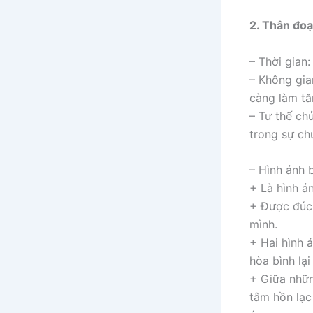
2. Thân đoạ
– Thời gian
– Không gia
càng làm tă
– Tư thế ch
trong sự ch
– Hình ảnh 
+ Là hình ả
+ Được đúc 
mình.
+ Hai hình ả
hòa bình lạ
+ Giữa nhữn
tâm hồn lạc