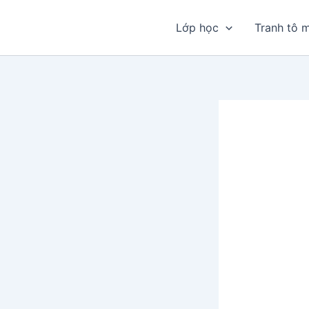
Nhảy
tới
Lớp học
Tranh tô 
nội
dung