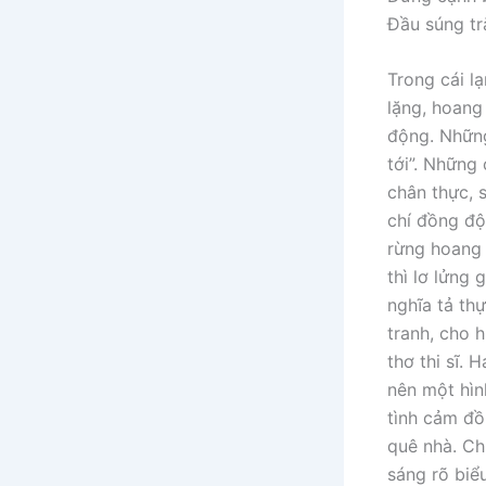
Đầu súng tr
Trong cái l
lặng, hoang 
động. Những
tới”. Những
chân thực, 
chí đồng độ
rừng hoang 
thì lơ lửng
nghĩa tả th
tranh, cho h
thơ thi sĩ. 
nên một hìn
tình cảm đồ
quê nhà. Ch
sáng rõ biể