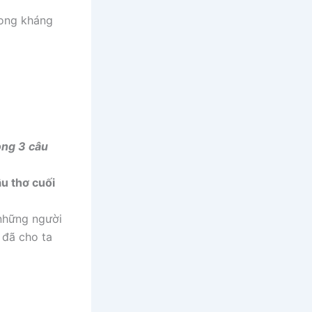
rong kháng
ong 3 câu
u thơ cuối
 những người
 đã cho ta