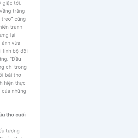
giặc tới.
 vầng trăng
 treo” cũng
hiến tranh
ưng lại
h ảnh vừa
 lính bộ đội
ăng. “Đầu
ng chí trong
i bài thơ
h hiện thực
í của những
âu thơ cuối
iểu tượng