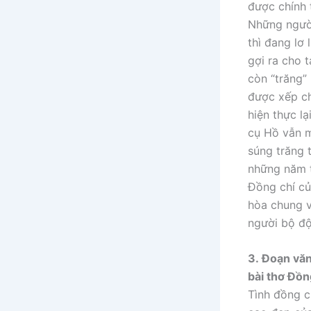
được chính 
Những người
thì đang lơ
gợi ra cho t
còn “trăng” 
được xếp ch
hiện thực l
cụ Hồ vẫn m
súng trăng 
những năm t
Đồng chí củ
hòa chung v
người bộ độ
3.
Đoạn văn
bài thơ Đồn
Tình đồng c