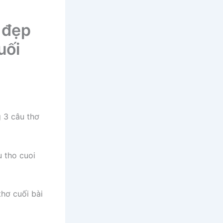
 đẹp
uối
g 3 câu thơ
thơ cuối bài