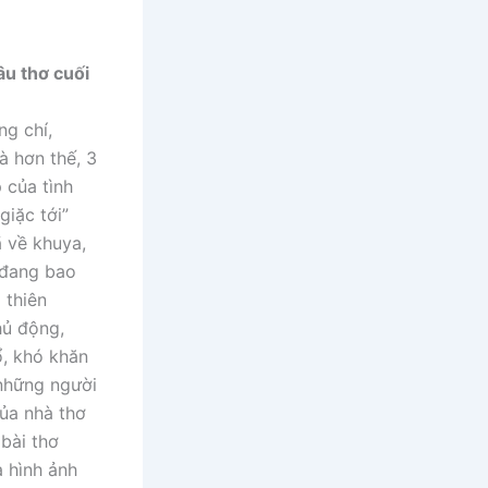
âu thơ cuối
ng chí,
à hơn thế, 3
 của tình
iặc tới”
ã về khuya,
” đang bao
 thiên
hủ động,
ổ, khó khăn
 những người
của nhà thơ
 bài thơ
à hình ảnh