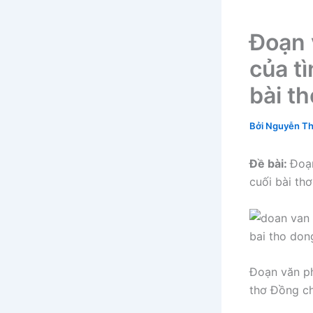
Đoạn 
của t
bài t
Bởi
Nguyễn Th
Đề bài:
Đoạn
cuối bài th
Đoạn văn ph
thơ Đồng ch