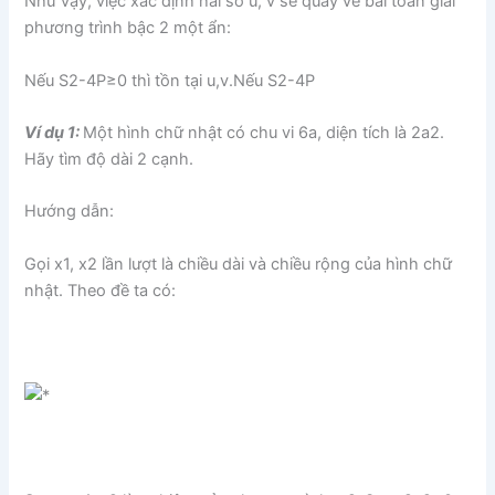
Như vậy, việc xác định hai số u, v sẽ quay về bài toán giải
phương trình bậc 2 một ẩn:
Nếu S2-4P≥0 thì tồn tại u,v.Nếu S2-4P
Ví dụ 1:
Một hình chữ nhật có chu vi 6a, diện tích là 2a2.
Hãy tìm độ dài 2 cạnh.
Hướng dẫn:
Gọi x1, x2 lần lượt là chiều dài và chiều rộng của hình chữ
nhật. Theo đề ta có: