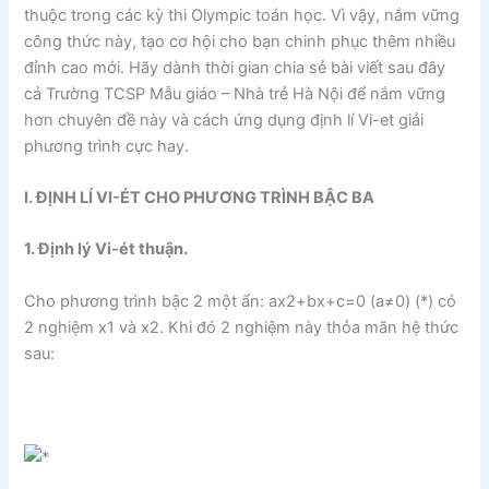
thuộc trong các kỳ thi Olympic toán học. Vì vậy, nắm vững
công thức này, tạo cơ hội cho bạn chinh phục thêm nhiều
đỉnh cao mới. Hãy dành thời gian chia sẻ bài viết sau đây
cả Trường TCSP Mẫu giáo – Nhà trẻ Hà Nội để nắm vững
hơn chuyên đề này và cách ứng dụng định lí Vi-et giải
phương trình cực hay.
I. ĐỊNH LÍ VI-ÉT CHO PHƯƠNG TRÌNH BẬC BA
1. Định lý Vi-ét thuận.
Cho phương trình bậc 2 một ẩn: ax2+bx+c=0 (a≠0) (*) có
2 nghiệm x1 và x2. Khi đó 2 nghiệm này thỏa mãn hệ thức
sau: