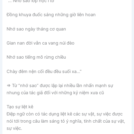
“… Nhớ sao lớp học i tờ
Đồng khuya đuốc sáng những giờ liên hoan
Nhớ sao ngày tháng cơ quan
Gian nan đời vẫn ca vang núi đèo
Nhớ sao tiếng mõ rừng chiều
Chày đêm nện cối đều đều suối xa…”
=> Từ “nhớ sao” được lập lại nhiều lần nhấn mạnh sự
nhung của tác giả đối với những kỷ niệm xưa cũ
Tạo sự liệt kê
Điệp ngữ còn có tác dụng liệt kê các sự vật, sự việc được
nói tới trong câu làm sáng tỏ ý nghĩa, tính chất của sự vật,
sự việc.