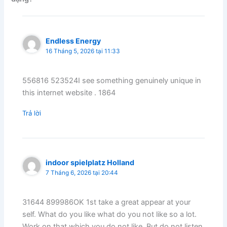
Endless Energy
16 Tháng 5, 2026 tại 11:33
556816 523524I see something genuinely unique in
this internet website . 1864
Trả lời
indoor spielplatz Holland
7 Tháng 6, 2026 tại 20:44
31644 899986OK 1st take a great appear at your
self. What do you like what do you not like so a lot.
Work on that which you do not like. But do not listen