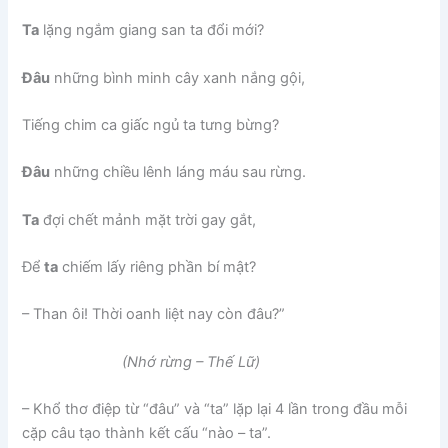
Ta
lặng ngắm giang san ta đổi mới?
Đâu
những bình minh cây xanh nắng gội,
Tiếng chim ca giấc ngủ ta tưng bừng?
Đâu
những chiều lênh láng máu sau rừng.
Ta
đợi chết mảnh mặt trời gay gắt,
Để
ta
chiếm lấy riêng phần bí mật?
– Than ôi! Thời oanh liệt nay còn đâu?”
(Nhớ rừng – Thế Lữ)
– Khổ thơ điệp từ “đâu” và “ta” lặp lại 4 lần trong đầu mỗi
cặp câu tạo thành kết cấu “nào – ta”.