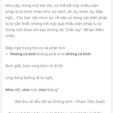
Như vậy, trong một bài văn, có thể kết hợp nhiều biện
pháp tu từ khác nhau như: so sánh, ẩn dụ, hoán dụ, điệp
ngữ… Các bạn cần chọn lọc về việc sử dụng các biện pháp
tu từ cần thiết, không kết hợp quá nhiều biện pháp tu từ
trong một đoạn khi bạn không đủ “chắc tay” để tạo điểm
nhấn.
Điệp ngữ trong thơ ca và phân tích
+ “
Không có kính
không phải vì xe
k
hông có kính
Bom giật, bom rung kính vỡ đi rồi
Ung dung buồng lái ta ngồi,
Nhìn
đất,
nhìn
trời,
nhìn
thẳng”
(Bài thơ về tiểu đội xe không kính – Phạm Tiến Duật)