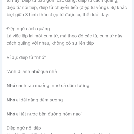
từ này. Điệp từ bao gồm các dạng: điệp từ cách quãng,
điệp từ nối tiếp, điệp từ chuyển tiếp (điệp từ vòng). Sự khác
biệt giữa 3 hình thức điệp từ được cụ thể dưới đây:
Điệp ngữ cách quãng
Là việc lặp lại một cụm từ, mà theo đó các từ, cụm từ này
cách quãng với nhau, không có sự liên tiếp
Ví dụ: điệp từ “nhớ”
“Anh đi anh
nhớ
quê nhà
Nhớ
canh rau muống, nhớ cà dầm tương
Nhớ
ai dãi nắng dầm sương
Nhớ
ai tát nước bên đường hôm nao”
Điệp ngữ nối tiếp