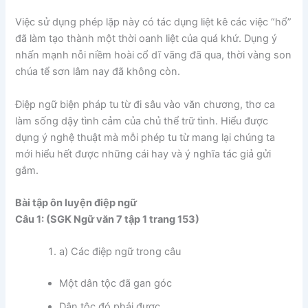
Việc sử dụng phép lặp này có tác dụng liệt kê các việc “hổ”
đã làm tạo thành một thời oanh liệt của quá khứ. Dụng ý
nhấn mạnh nỗi niềm hoài cổ dĩ vãng đã qua, thời vàng son
chúa tể sơn lâm nay đã không còn.
Điệp ngữ biện pháp tu từ đi sâu vào văn chương, thơ ca
làm sống dậy tình cảm của chủ thể trữ tình. Hiểu được
dụng ý nghệ thuật mà mỗi phép tu từ mang lại chúng ta
mới hiểu hết được những cái hay và ý nghĩa tác giả gửi
gắm.
Bài tập ôn luyện điệp ngữ
Câu 1: (SGK Ngữ văn 7 tập 1 trang 153)
a) Các điệp ngữ trong câu
Một dân tộc đã gan góc
Dân tộc đó phải được