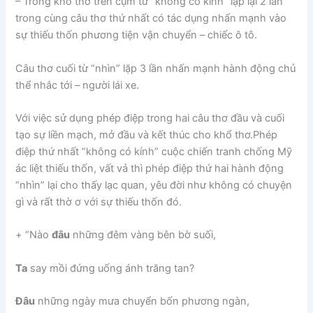
– Trong khổ thơ trên cụm từ “không có kính” lặp lại 2 lần
trong cùng câu thơ thứ nhất có tác dụng nhấn mạnh vào
sự thiếu thốn phương tiện vận chuyển – chiếc ô tô.
Câu thơ cuối từ “nhìn” lặp 3 lần nhấn mạnh hành động chủ
thể nhắc tới – người lái xe.
Với việc sử dụng phép điệp trong hai câu thơ đầu và cuối
tạo sự liền mạch, mở đầu và kết thúc cho khổ thơ.Phép
điệp thứ nhất “không có kính” cuộc chiến tranh chống Mỹ
ác liệt thiếu thốn, vất vả thì phép điệp thứ hai hành động
“nhìn” lại cho thấy lạc quan, yêu đời như không có chuyện
gì và rất thờ ơ với sự thiếu thốn đó.
+ “Nào
đâu
những đêm vàng bên bờ suối,
Ta
say mồi đứng uống ánh trăng tan?
Đâu
những ngày mưa chuyển bốn phương ngàn,