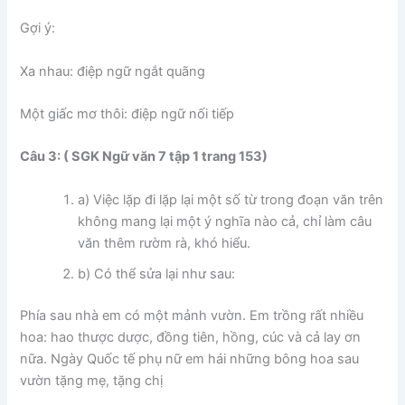
Gợi ý:
Xa nhau: điệp ngữ ngắt quãng
Một giấc mơ thôi: điệp ngữ nối tiếp
Câu 3: ( SGK Ngữ văn 7 tập 1 trang 153)
a) Việc lặp đi lặp lại một số từ trong đoạn văn trên
không mang lại một ý nghĩa nào cả, chỉ làm câu
văn thêm rườm rà, khó hiểu.
b) Có thể sửa lại như sau:
Phía sau nhà em có một mảnh vườn. Em trồng rất nhiều
hoa: hao thược dược, đồng tiên, hồng, cúc và cả lay ơn
nữa. Ngày Quốc tế phụ nữ em hái những bông hoa sau
vườn tặng mẹ, tặng chị