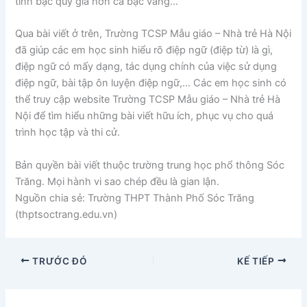
tình bạc quý giá hơn cả bạc vàng…
Qua bài viết ở trên, Trường TCSP Mẫu giáo – Nhà trẻ Hà Nội
đã giúp các em học sinh hiểu rõ điệp ngữ (điệp từ) là gì,
điệp ngữ có mấy dạng, tác dụng chính của việc sử dụng
điệp ngữ, bài tập ôn luyện điệp ngữ,… Các em học sinh có
thể truy cập website Trường TCSP Mẫu giáo – Nhà trẻ Hà
Nội để tìm hiểu những bài viết hữu ích, phục vụ cho quá
trình học tập và thi cử.
Bản quyền bài viết thuộc trường trung học phổ thông Sóc
Trăng. Mọi hành vi sao chép đều là gian lận.
Nguồn chia sẻ: Trường THPT Thành Phố Sóc Trăng
(thptsoctrang.edu.vn)
TRƯỚC ĐÓ
KẾ TIẾP