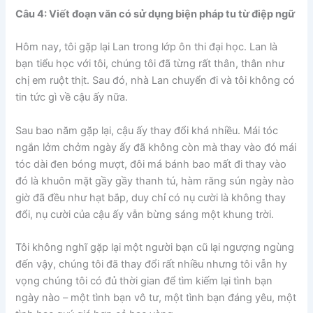
Câu 4: Viết đoạn văn có sử dụng biện pháp tu từ điệp ngữ
Hôm nay, tôi gặp lại Lan trong lớp ôn thi đại học. Lan là
bạn tiểu học với tôi, chúng tôi đã từng rất thân, thân như
chị em ruột thịt. Sau đó, nhà Lan chuyển đi và tôi không có
tin tức gì về cậu ấy nữa.
Sau bao năm gặp lại, cậu ấy thay đổi khá nhiều. Mái tóc
ngắn lởm chởm ngày ấy đã không còn mà thay vào đó mái
tóc dài đen bóng mượt, đôi má bánh bao mất đi thay vào
đó là khuôn mặt gầy gầy thanh tú, hàm răng sún ngày nào
giờ đã đều như hạt bắp, duy chỉ có nụ cười là không thay
đổi, nụ cười của cậu ấy vẫn bừng sáng một khung trời.
Tôi không nghĩ gặp lại một người bạn cũ lại ngượng ngùng
đến vậy, chúng tôi đã thay đổi rất nhiều nhưng tôi vẫn hy
vọng chúng tôi có đủ thời gian để tìm kiếm lại tình bạn
ngày nào – một tình bạn vô tư, một tình bạn đáng yêu, một