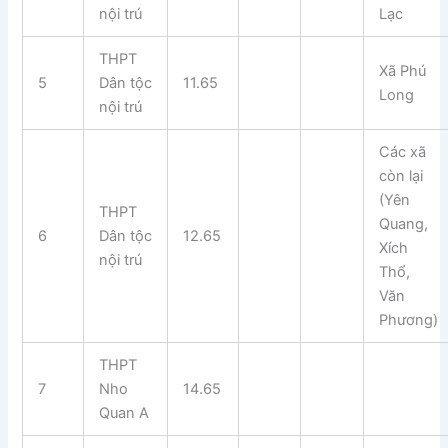
nội trú
Lạc
THPT
Xã Phú
5
Dân tộc
11.65
Long
nội trú
Các xã
còn lại
(Yên
THPT
Quang,
6
Dân tộc
12.65
Xích
nội trú
Thổ,
Văn
Phương)
THPT
7
Nho
14.65
Quan A