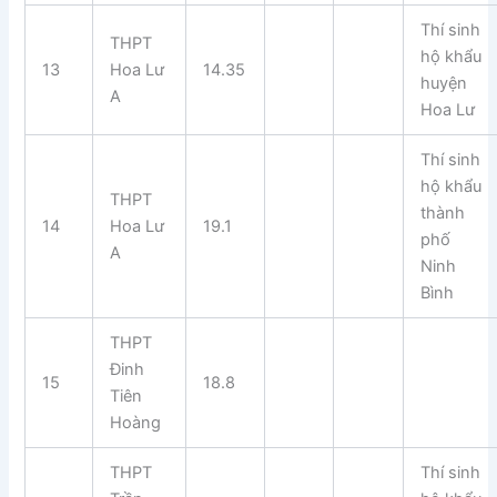
Thí sinh
THPT
hộ khẩu
13
Hoa Lư
14.35
huyện
A
Hoa Lư
Thí sinh
hộ khẩu
THPT
thành
14
Hoa Lư
19.1
phố
A
Ninh
Bình
THPT
Đinh
15
18.8
Tiên
Hoàng
THPT
Thí sinh