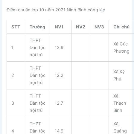
Điểm chuẩn lớp 10 năm 2021 Ninh Bình công lập
STT
Trường
NV1
NV2
NV3
Ghi chú
THPT
Xã Cúc
1
Dân tộc
12.9
Phương
nội trú
THPT
Xã Kỳ
2
Dân tộc
12.2
Phú
nội trú
THPT
Xã
3
Dân tộc
12.7
Thạch
nội trú
Bình
THPT
Xã
4
Dân tộc
14.9
Quảng