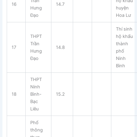
Trần
hộ khẩu
16
14.7
Hưng
huyện
Đạo
Hoa Lư
Thí sinh
THPT
hộ khẩu
Trần
thành
17
14.8
Hưng
phố
Đạo
Ninh
Bình
THPT
Ninh
18
Bình-
15.2
Bạc
Liêu
Phổ
thông