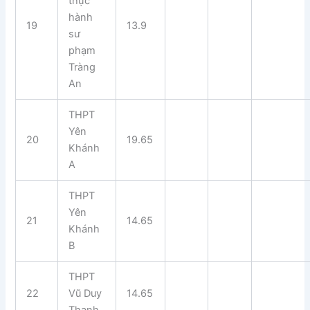
thực
hành
19
13.9
sư
phạm
Tràng
An
THPT
Yên
20
19.65
Khánh
A
THPT
Yên
21
14.65
Khánh
B
THPT
22
Vũ Duy
14.65
Thanh