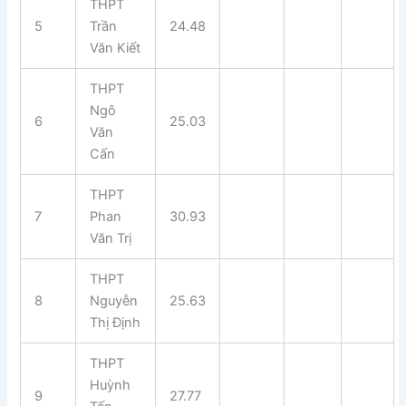
THPT
5
Trần
24.48
Văn Kiết
THPT
Ngô
6
25.03
Văn
Cấn
THPT
7
Phan
30.93
Văn Trị
THPT
8
Nguyễn
25.63
Thị Định
THPT
Huỳnh
9
27.77