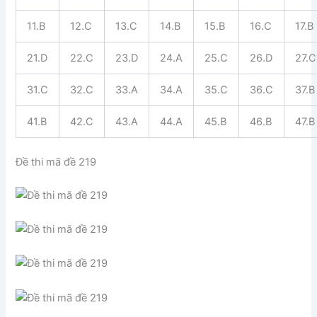
11.B
12.C
13.C
14.B
15.B
16.C
17.B
21.D
22.C
23.D
24.A
25.C
26.D
27.C
31.C
32.C
33.A
34.A
35.C
36.C
37.B
41.B
42.C
43.A
44.A
45.B
46.B
47.B
Đề thi mã đề 219