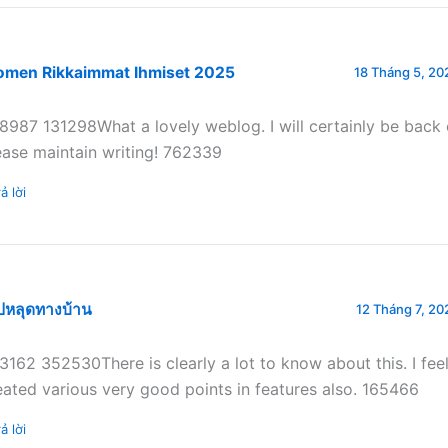
omen Rikkaimmat Ihmiset 2025
18 Tháng 5, 202
8987 131298What a lovely weblog. I will certainly be back 
ease maintain writing! 762339
ả lời
ปหลุดทางบ้าน
12 Tháng 7, 202
3162 352530There is clearly a lot to know about this. I fee
eated various very good points in features also. 165466
ả lời