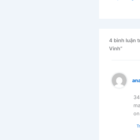
4 bình luận 
Vinh”
ana
34
ma
on
Tr