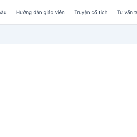
màu
Hướng dẫn giáo viên
Truyện cổ tich
Tư vấn t