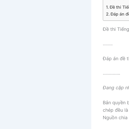
Đề thi Ti
Đáp án đ
Đề thi Tiến
……..
Đáp án đề t
…………..
Đang cập n
Bản quyền b
chép đều là 
Nguồn chia 