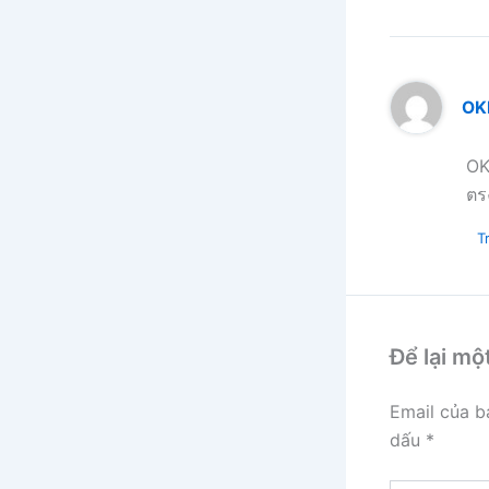
OK
OK
ตร
Tr
Để lại mộ
Email của b
dấu
*