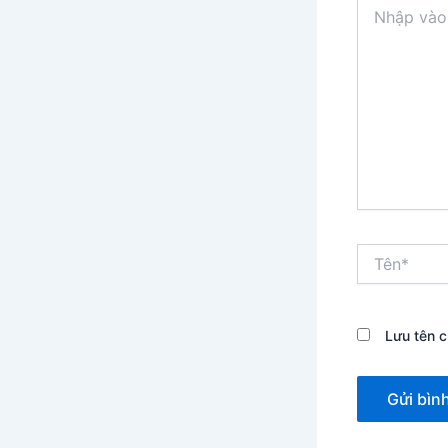
Nhập
vào
đây...
Tên*
Lưu tên c