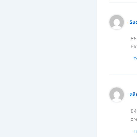
Su
85
Pl
Tr
คลิ
84
cr
Tr