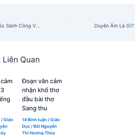
BackEnd Là Gì? So Sánh Công Việc Của FrontEnd Và BackEnd
t Liên Quan
 cảm
Đoạn văn cảm
 3
nhận khổ thơ
iếng
đầu bài thơ
Sang thu
n
/
Giáo
14 Bình luận
/
Giáo
yễn
Dục
/ Bởi
Nguyễn
hủy
Thị Hương Thủy