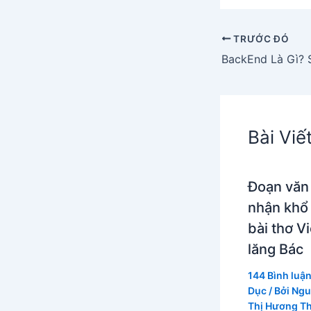
TRƯỚC ĐÓ
Bài Viế
Đoạn văn
nhận khổ
bài thơ V
lăng Bác
144 Bình luậ
Dục
/ Bởi
Ngu
Thị Hương T