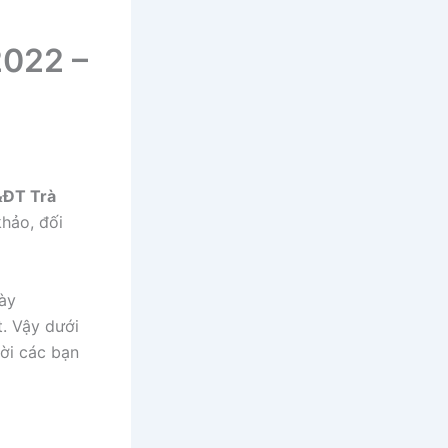
2022 –
&ĐT Trà
khảo, đối
ày
t. Vậy dưới
ời các bạn