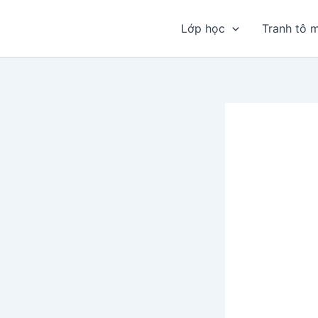
Nhảy
tới
Lớp học
Tranh tô 
nội
dung