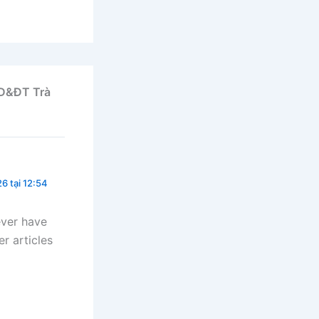
GD&ĐT Trà
6 tại 12:54
ever have
r articles