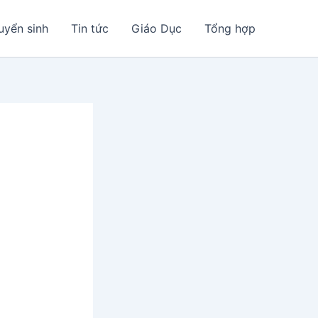
uyển sinh
Tin tức
Giáo Dục
Tổng hợp