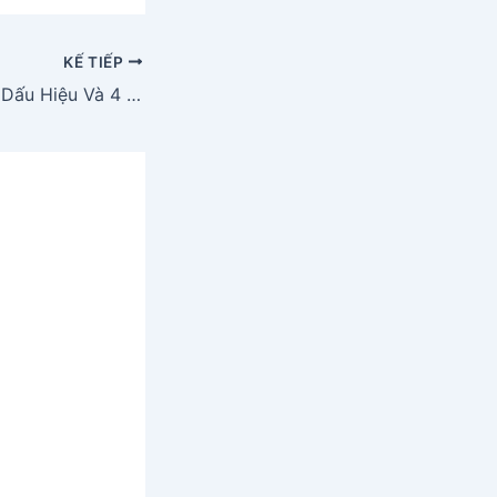
KẾ TIẾP
Duyên Âm Là Gì? Dấu Hiệu Và 4 Cách để Hóa Giải Duyên âm