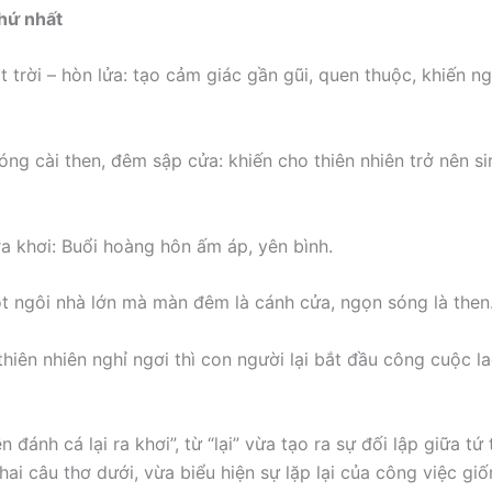
thứ nhất
t trời – hòn lửa: tạo cảm giác gần gũi, quen thuộc, khiến n
óng cài then, đêm sập cửa: khiến cho thiên nhiên trở nên s
a khơi: Buổi hoàng hôn ấm áp, yên bình.
ột ngôi nhà lớn mà màn đêm là cánh cửa, ngọn sóng là then
thiên nhiên nghỉ ngơi thì con người lại bắt đầu công cuộc 
 đánh cá lại ra khơi”, từ “lại” vừa tạo ra sự đối lập giữa tứ 
hai câu thơ dưới, vừa biểu hiện sự lặp lại của công việc gi