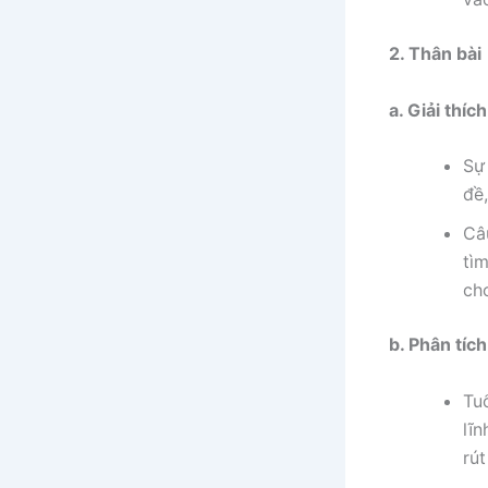
2. Thân bài
a. Giải thích
Sự 
đề
Câ
tìm
ch
b. Phân tích
Tuổ
lĩ
rú