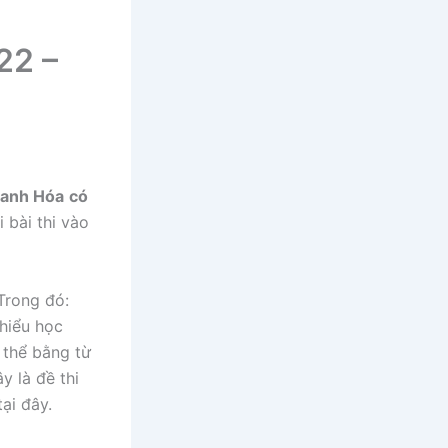
22 –
hanh Hóa
có
 bài thi vào
Trong đó:
 hiểu học
ụ thể bằng từ
y là đề thi
ại đây.