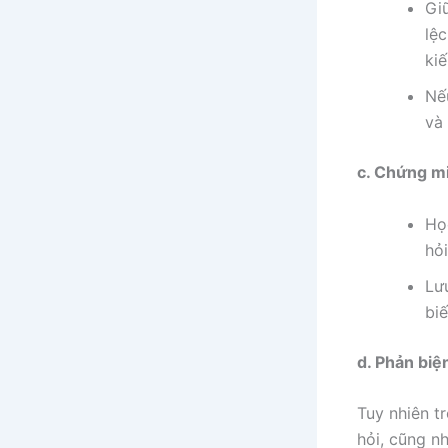
Gi
lệc
ki
Nế
và
c. Chứng m
Họ
hỏ
Lưu
biế
d. Phản biệ
Tuy nhiên t
hỏi, cũng n