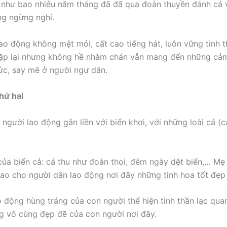
 như bao nhiêu năm tháng đã đã qua đoàn thuyền đánh cá v
ng ngừng nghỉ.
ao động không mệt mỏi, cất cao tiếng hát, luôn vững tinh 
lặp lại nhưng không hề nhàm chán vẫn mang đến những cảm
ức, say mê ở người ngư dân.
thứ hai
người lao động gắn liền với biển khơi, với những loài cá (c
của biển cả: cá thu như đoàn thoi, đêm ngày dệt biển,… Mẹ 
trao cho người dân lao động nơi đây những tinh hoa tốt đẹp
o động hùng tráng của con người thể hiện tinh thần lạc quan
g vô cùng đẹp đẽ của con người nơi đây.