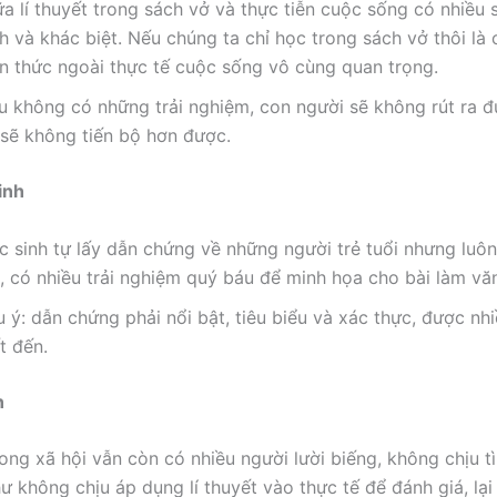
ữa lí thuyết trong sách vở và thực tiễn cuộc sống có nhiều
h và khác biệt. Nếu chúng ta chỉ học trong sách vở thôi là 
ến thức ngoài thực tế cuộc sống vô cùng quan trọng.
u không có những trải nghiệm, con người sẽ không rút ra đ
 sẽ không tiến bộ hơn được.
inh
c sinh tự lấy dẫn chứng về những người trẻ tuổi nhưng luô
i, có nhiều trải nghiệm quý báu để minh họa cho bài làm vă
 ý: dẫn chứng phải nổi bật, tiêu biểu và xác thực, được nh
t đến.
n
rong xã hội vẫn còn có nhiều người lười biếng, không chịu t
hư không chịu áp dụng lí thuyết vào thực tế để đánh giá, lạ