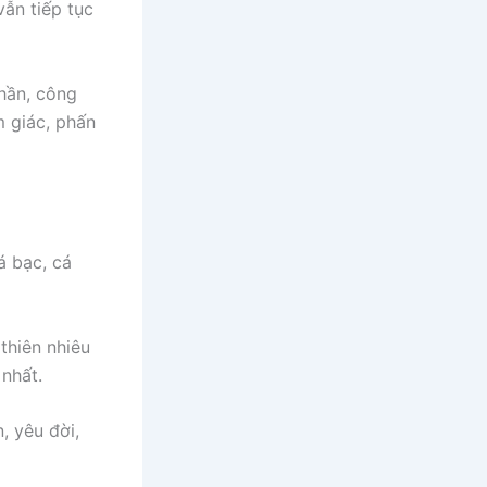
ẫn tiếp tục
thần, công
 giác, phấn
á bạc, cá
thiên nhiêu
 nhất.
, yêu đời,