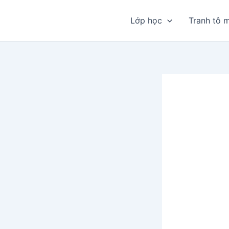
Nhảy
tới
Lớp học
Tranh tô 
nội
dung