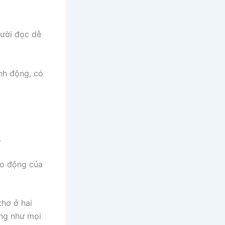
gười đọc dễ
inh động, có
.
lao động của
thơ ở hai
ống như mọi