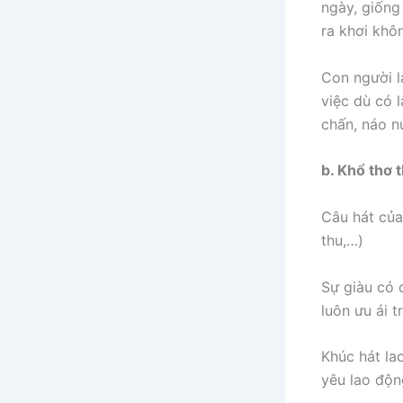
ngày, giống
ra khơi khô
Con người l
việc dù có 
chấn, náo n
b. Khổ thơ 
Câu hát của 
thu,…)
Sự giàu có 
luôn ưu ái 
Khúc hát la
yêu lao độn