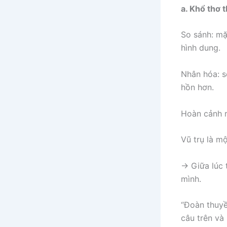
a. Khổ thơ 
So sánh: mặ
hình dung.
Nhân hóa: s
hồn hơn.
Hoàn cảnh r
Vũ trụ là m
→ Giữa lúc 
mình.
“Đoàn thuyền
câu trên và 