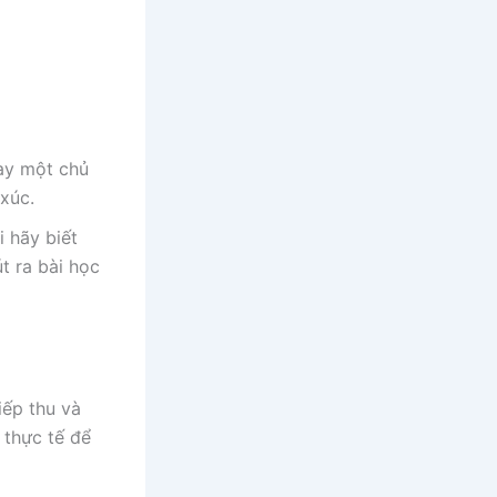
hay một chủ
 xúc.
i hãy biết
t ra bài học
iếp thu và
 thực tế để