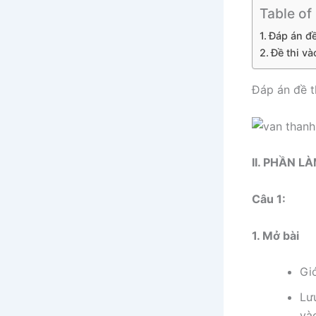
Table of
Đáp án đ
Đề thi v
Đáp án đề 
II. PHẦN L
Câu 1:
1. Mở bài
Giớ
Lưu
và