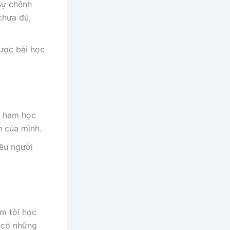
 sự chênh
chưa đủ,
ược bài học
n ham học
n của mình.
iều người
ìm tòi học
i có những