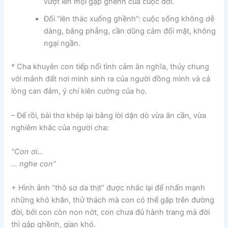
vượt lên mọi gập ghềnh của cuộc đời.
Đối “lên thác xuống ghềnh”: cuộc sống không dễ
dàng, bằng phẳng, cần dũng cảm đối mặt, không
ngại ngần.
* Cha khuyên con tiếp nối tình cảm ân nghĩa, thủy chung
với mảnh đất nơi mình sinh ra của người đồng mình và cả
lòng can đảm, ý chí kiên cường của họ.
– Để rồi, bài thơ khép lại bằng lời dặn dò vừa ân cần, vừa
nghiêm khắc của người cha:
“Con ơi…
… nghe con”
+ Hình ảnh “thô sơ da thịt” được nhắc lại để nhấn mạnh
những khó khăn, thử thách mà con có thể gặp trên đường
đời, bởi con còn non nớt, con chưa đủ hành trang mà đời
thì gập ghềnh, gian khó.