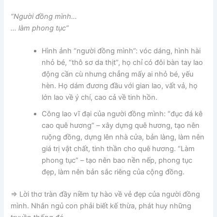
“Người đồng mình…
… làm phong tục”
Hình ảnh “người đồng mình”: vóc dáng, hình hài
nhỏ bé, “thô sơ da thịt”, họ chỉ có đôi bàn tay lao
động cần cù nhưng chẳng mấy ai nhỏ bé, yếu
hèn. Họ dám đương đầu với gian lao, vất vả, họ
lớn lao về ý chí, cao cả về tinh hồn.
Công lao vĩ đại của người đồng mình: “đục đá kê
cao quê hương” – xây dựng quê hương, tạo nên
ruộng đồng, dựng lên nhà cửa, bản làng, làm nên
giá trị vật chất, tinh thần cho quê hương. “Làm
phong tục” – tạo nên bao nền nếp, phong tục
đẹp, làm nên bản sắc riêng của cộng đồng.
=> Lời thơ tràn đầy niềm tự hào về vẻ đẹp của người đồng
mình. Nhắn ngủ con phải biết kế thừa, phát huy những