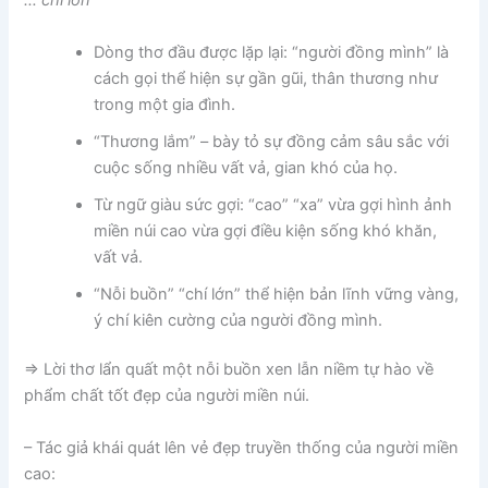
… chí lớn”
Dòng thơ đầu được lặp lại: “người đồng mình” là
cách gọi thể hiện sự gần gũi, thân thương như
trong một gia đình.
“Thương lắm” – bày tỏ sự đồng cảm sâu sắc với
cuộc sống nhiều vất vả, gian khó của họ.
Từ ngữ giàu sức gợi: “cao” “xa” vừa gợi hình ảnh
miền núi cao vừa gợi điều kiện sống khó khăn,
vất vả.
“Nỗi buồn” “chí lớn” thể hiện bản lĩnh vững vàng,
ý chí kiên cường của người đồng mình.
=> Lời thơ lẩn quất một nỗi buồn xen lẫn niềm tự hào về
phẩm chất tốt đẹp của người miền núi.
– Tác giả khái quát lên vẻ đẹp truyền thống của người miền
cao: