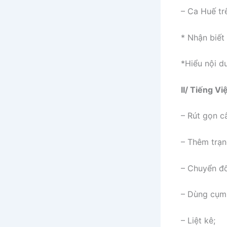
– Ca Huế tr
* Nhận biết 
*Hiểu nội d
II/ Tiếng Vi
– Rút gọn c
– Thêm trạn
– Chuyển đổ
– Dùng cụm 
– Liệt kê;