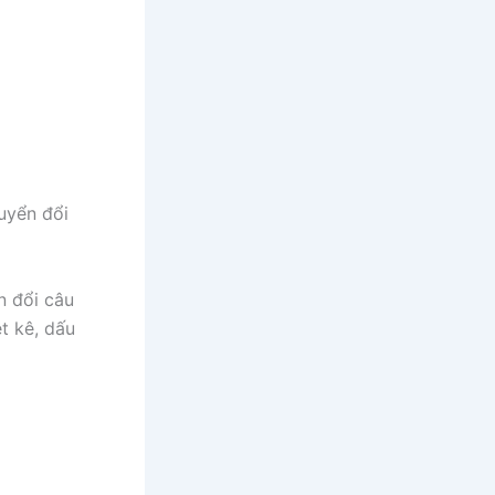
uyển đổi
n đổi câu
t kê, dấu