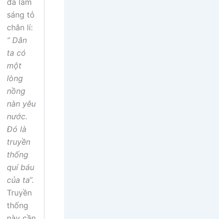
đã làm
sáng tỏ
chân lí:
“ Dân
ta có
một
lòng
nồng
nàn yêu
nước.
Đó là
truyền
thống
quí báu
của ta
”.
Truyền
thống
này cần