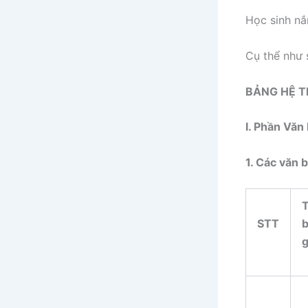
Học sinh nắ
Cụ thể như 
BẢNG HỆ T
I. Phần Văn
1. Các văn b
STT
b
g