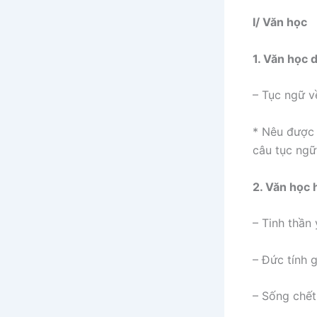
I/ Văn học
1. Văn học 
– Tục ngữ v
* Nêu được 
câu tục ngữ
2. Văn học 
– Tinh thần
– Đức tính 
– Sống chết