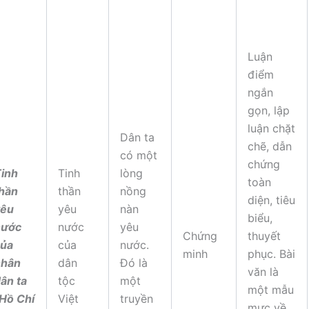
Luận
điểm
ngắn
gọn, lập
luận chặt
Dân ta
chẽ, dẫn
có một
chứng
inh
Tinh
lòng
toàn
hần
thần
nồng
diện, tiêu
yêu
yêu
nàn
biểu,
nước
nước
yêu
Chứng
thuyết
của
của
nước.
minh
phục. Bài
nhân
dân
Đó là
văn là
ân ta
tộc
một
một mẫu
Hồ Chí
Việt
truyền
mực về