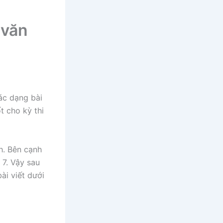
 văn
c dạng bài
t cho kỳ thi
nh. Bên cạnh
7. Vậy sau
ài viết dưới