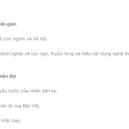
dân gian
ề con người và xã hội.
định nghĩa về tục ngữ, thuộc lòng và hiểu nội dung nghệ t
.
hiện đại
 yêu nước của nhân dân ta;
giản dị của Bác Hồ;
 mặc bay;