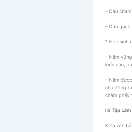
– Dấu chấm
– Dấu gạch
* Học sinh 
– Nắm vững 
kiểu câu, p
– Nắm được 
chủ động th
chấm phẩy 
III/ Tập Là
Kiểu văn bản