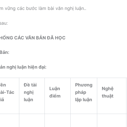
m vững các bước làm bài văn nghị luận..
sau:
HỐNG CÁC VĂN BẢN ĐÃ HỌC
 Bản
:
ản nghị luận hiện đại:
Tên
Đề tài
Phương
Luận
Nghệ
ài-Tác
nghị
pháp
điểm
thuật
iả
luận
lập luận