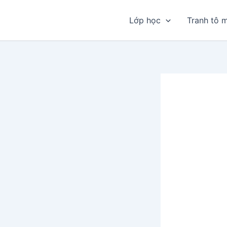
Nhảy
tới
Lớp học
Tranh tô 
nội
dung