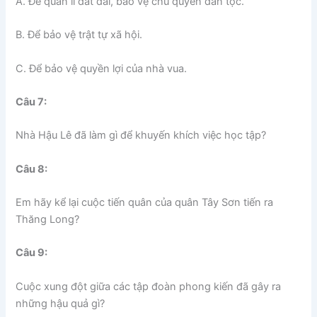
A. Để quản lí đất đai, bảo vệ chủ quyền dân tộc.
B. Để bảo vệ trật tự xã hội.
C. Để bảo vệ quyền lợi của nhà vua.
Câu 7:
Nhà Hậu Lê đã làm gì để khuyến khích việc học tập?
Câu 8:
Em hãy kể lại cuộc tiến quân của quân Tây Sơn tiến ra
Thăng Long?
Câu 9:
Cuộc xung đột giữa các tập đoàn phong kiến đã gây ra
những hậu quả gì?