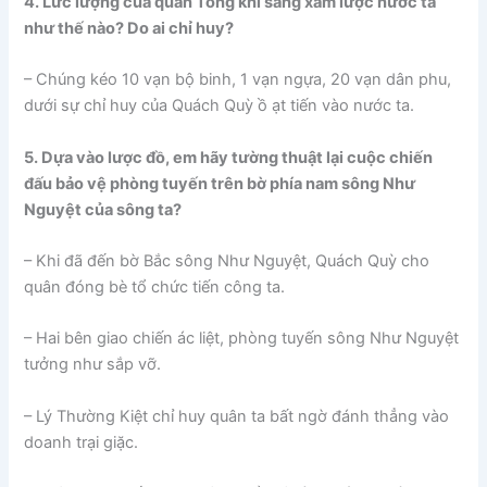
4. Lưc lượng của quân Tống khi sang xâm lược nước ta
như thế nào? Do ai chỉ huy?
– Chúng kéo 10 vạn bộ binh, 1 vạn ngựa, 20 vạn dân phu,
dưới sự chỉ huy của Quách Quỳ ồ ạt tiến vào nước ta.
5. Dựa vào lược đồ, em hãy tường thuật lại cuộc chiến
đấu bảo vệ phòng tuyến trên bờ phía nam sông Như
Nguyệt của sông ta?
– Khi đã đến bờ Bắc sông Như Nguyệt, Quách Quỳ cho
quân đóng bè tổ chức tiến công ta.
– Hai bên giao chiến ác liệt, phòng tuyến sông Như Nguyệt
tưởng như sắp vỡ.
– Lý Thường Kiệt chỉ huy quân ta bất ngờ đánh thẳng vào
doanh trại giặc.