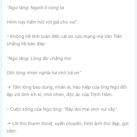
“Ngư rằng: Người ở cùng ta
Hôm nay hẩm hót với già cho vui”.
– Không hề tính toán đến cái ơn cứu mạng mà Vân Tiên
chẳng hề báo đáp:
“Ngư răng: Lòng lão chẳng mơ
Dốc lòng nhơn nghĩa há chờ trả ơn”
→ Tấm lòng bao dung, nhân ái, hào hiệp của ông Ngư đối
lập với tính ích kỉ, nhỏ nhen, độc ác của Trịnh Hâm.
– Cuộc sống của Ngư ông: “Rày doi mai vịnh vui vầy”.
→ Lời thơ thanh thoát, uyển chuyển, hình ảnh thơ đẹp, gợi
cảm.