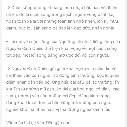
⇒ Cuộc sống phóng khoáng, hoà nhập bầu bạn với thiên
nhiên. Đó là cuộc sống trong sạch, ngoài vòng danh lợi,
hoàn toàn xa lạ với những toan tính nhỏ nhen, ích kỉ, mưu
danh, trục lợi, sẵn sàng trà đạp lên đạo đức, nhân nghĩa.
– Lời nói về cuộc sống của Ngư ông chính là tiếng lòng của
Nguyễn Đình Chiểu thể hiện khát vọng về một cuộc sống
tốt đẹp, một lối sống đáng mơ ước đối với con người.
⇒ Nguyễn Đình Chiểu gửi gắm khát vọng vào niềm tin về
cái thiện vào con người lao động bình thường, bộc lộ quan
điểm nhân dân tiến bộ. Ông hiểu cái xấu, cái ác thường lẩn
khuất sau những mũ cao, áo dài của bọn ngời có địa vị cao
sang, nhưng vẫn còn những cái đẹp, đáng kính trọng,
đáng khao khát, tôn tại bền vững nơi những con người
nghèo khổ mà nhân hậu, vị tha, trọng nghĩa khinh tài.
Văn mẫu 9: Lục Vân Tiên gặp nạn