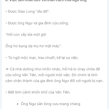
b. Việc làm nhân đức và nhân cách của Ngư ông
– Được Giao Long “dìu đỡ”.
– Được ông Ngư và gia đình cứu sống.
“Hối con vầy lửa một giờ
Ông hơ bụng dạ mụ hơ mặt mày”.
– Từ ngữ mộc mạc, trau chuốt, kể lại sự việc.
⇒ Cả nhà dường như nhốn nháo, hối hả lo chạy chữa để
cứu sống Vân Tiên, mỗi người một việc. Đó chính là tình
cảm chân thành của gia đình ông Ngư đối với người bị nạn.
– Biết tình cảnh khốn khổ của Vân Tiên.
Ông Ngư sẵn lòng cưu mang chàng