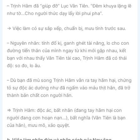
– Trịnh Hâm đã “giúp đỡ” Lục Vân Tiên. “Đêm khuya lặng lẽ
như tờ…Cho người thức dạy lấy lời phui pha”.
→ Việc làm có sự sắp xếp, chuẩn bị, mưu tính trước sau.
– Nguyên nhân: tính đố kị, ganh ghét tài năng, lo cho con
đường tiến thân của mình ngay từ khi mới gặp nhau, kết
bạn với nhau thấy Vân Tiên tài cao, Trịnh Hâm đã có thái
độ: so đo, lo âu.
– Dù bạn đã mù song Trịnh Hâm vẫn ra tay hãm hại, chứng
tỏ sự độc ác dường như đã ngấm vào máu thịt hắn, đã trở
thành bản chất con người hắn.
⇒ Trịnh Hâm: độc ác, bất nhân (đang tay hãm hại con
người đang cơn hoạn nạn…), bất nghĩa (Vân Tiên là bạn
của hắn), mưu mô, xảo quyệt.