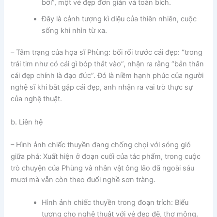
bời”, một vẻ đẹp đơn giản và toàn bích.
Đây là cảnh tượng kì diệu của thiên nhiên, cuộc
sống khi nhìn từ xa.
– Tâm trạng của họa sĩ Phùng: bối rối trước cái đẹp: “trong
trái tim như có cái gì bóp thắt vào”, nhận ra rằng “bản thân
cái đẹp chính là đạo đức”. Đó là niềm hạnh phúc của người
nghệ sĩ khi bắt gặp cái đẹp, anh nhận ra vai trò thực sự
của nghệ thuật.
b. Liên hệ
– Hình ảnh chiếc thuyền đang chống chọi với sóng gió
giữa phá: Xuất hiện ở đoạn cuối của tác phẩm, trong cuộc
trò chuyện của Phùng và nhân vật ông lão đã ngoài sáu
mươi mà vẫn còn theo đuổi nghề sơn tràng.
Hình ảnh chiếc thuyền trong đoạn trích: Biểu
tượng cho nghệ thuật với vẻ đẹp đẽ, thơ mộng.