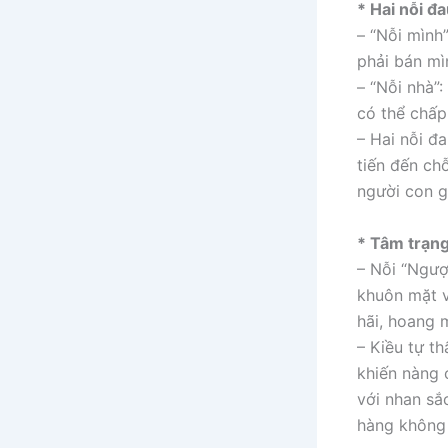
* Hai nỗi đ
– “Nỗi mình
phải bán mì
– “Nỗi nhà”
có thể chấp
– Hai nỗi đ
tiến đến ch
người con g
* Tâm trạng
– Nỗi “Ngượ
khuôn mặt v
hãi, hoang 
– Kiều tự t
khiến nàng 
với nhan sắ
hàng không