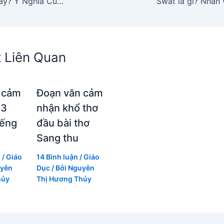
May Là Tháng mấy? Ý Nghĩa Của Các Tháng Trong Tiếng Anh?
t Liên Quan
 cảm
Đoạn văn cảm
 3
nhận khổ thơ
iếng
đầu bài thơ
Sang thu
n
/
Giáo
14 Bình luận
/
Giáo
yễn
Dục
/ Bởi
Nguyễn
hủy
Thị Hương Thủy