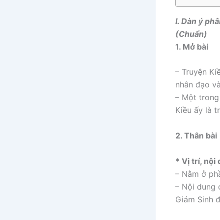
I. Dàn ý ph
(Chuẩn)
1. Mở bài
– Truyện Ki
nhân đạo và
– Một trong
Kiều ấy là 
2. Thân bài
* Vị trí, nộ
– Nằm ở phầ
– Nội dung 
Giám Sinh đ