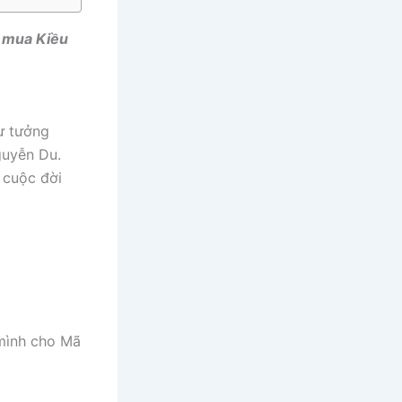
h mua Kiều
tư tưởng
guyễn Du.
 cuộc đời
 mình cho Mã