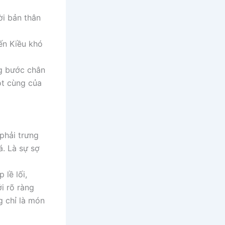
ời bản thân
iến Kiều khó
ng bước chân
ột cùng của
phải trưng
á. Là sự sợ
lề lối,
i rõ ràng
g chỉ là món