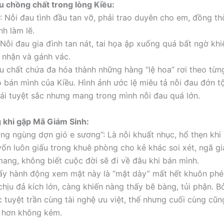
au chồng chất trong lòng Kiều:
”: Nỗi đau tình đầu tan vỡ, phải trao duyên cho em, đồng th
nh làm lẽ.
: Nỗi đau gia đình tan nát, tai họa ập xuống quá bất ngờ kh
 nhận và gánh vác.
au chất chứa đa hóa thành những hàng “lệ hoa” rơi theo từ
ỗ bán mình của Kiều. Hình ảnh ước lệ miêu tả nỗi đau đớn t
ái tuyệt sắc nhưng mang trong mình nỗi đau quá lớn.
 khi gặp Mã Giám Sinh:
ng ngùng dợn gió e sương”: Là nỗi khuất nhục, hổ thẹn khi 
ốn luôn giấu trong khuê phòng cho kẻ khác soi xét, ngã gi
mang, không biết cuộc đời sẽ đi về đâu khi bán mình.
hấy hành động xem mặt này là “mặt dày” mất hết khuôn phép 
chịu đả kích lớn, càng khiến nàng thấy bẽ bàng, tủi phận. Bở
c tuyệt trần cùng tài nghệ ưu việt, thế nhưng cuối cùng cũn
 hơn không kém.