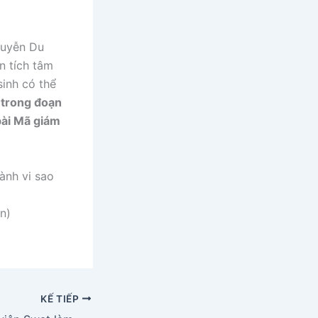
guyễn Du
n tích tâm
inh có thể
 trong đoạn
ài Mã giám
ành vi sao
n)
KẾ TIẾP