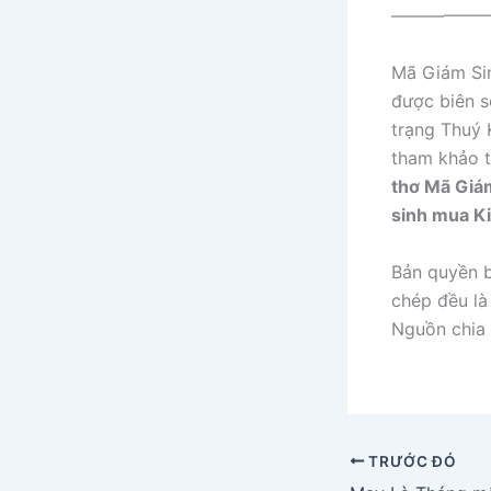
——————
Mã Giám Sin
được biên 
trạng Thuý 
tham khảo t
thơ Mã Giá
sinh mua K
Bản quyền b
chép đều là 
Nguồn chia 
TRƯỚC ĐÓ