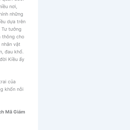
iều nơi,
Chính những
ều dựa trên
. Tư tưởng
m thông cho
 nhân vật
n, đau khổ.
đời Kiều ấy
trai của
ng khốn nỗi
ích Mã Giám