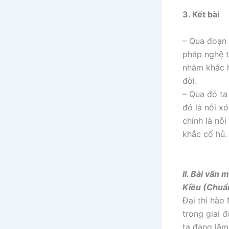
3. Kết bài
– Qua đoạn 
pháp nghệ t
nhằm khắc h
đời.
– Qua đó ta
đó là nỗi x
chính là nỗ
khắc cổ hủ.
II. Bài văn
Kiều (Chuẩ
Đại thi hào
trong giai đ
ta đang lâm