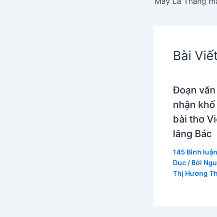
Bài Viế
Đoạn văn
nhận khổ
bài thơ V
lăng Bác
145 Bình luậ
Dục
/ Bởi
Ngu
Thị Hương T