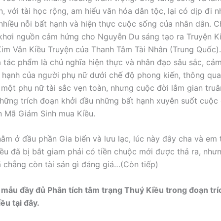
, với tài học rộng, am hiểu văn hóa dân tộc, lại có dịp đi nh
nhiều nỗi bất hạnh và hiện thực cuộc sống của nhân dân. 
khơi nguồn cảm hứng cho Nguyễn Du sáng tạo ra Truyện Ki
Kim Vân Kiều Truyện của Thanh Tâm Tài Nhân (Trung Quốc)
 tác phẩm là chủ nghĩa hiện thực và nhân đạo sâu sắc, cả
 hạnh của người phụ nữ dưới chế độ phong kiến, thông qua
 một phụ nữ tài sắc vẹn toàn, nhưng cuộc đời lắm gian truâ
hững trích đoạn khởi đầu những bất hạnh xuyên suốt cuộc 
ạn Mã Giám Sinh mua Kiều.
nằm ở đầu phần Gia biến và lưu lạc, lúc này đây cha và em 
ều đã bị bắt giam phải có tiền chuộc mới được thả ra, như
 chẳng còn tài sản gì đáng giá…(Còn tiếp)
mẫu đầy đủ Phân tích tâm trạng Thuý Kiều trong đoạn tr
ều tại đây.