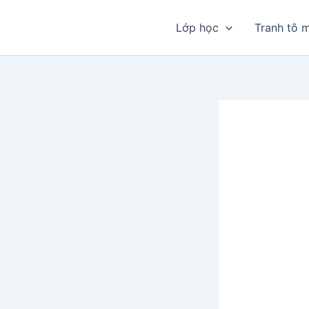
Nhảy
tới
Lớp học
Tranh tô 
nội
dung