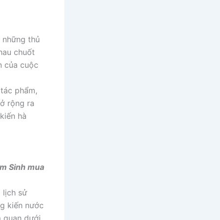
 những thủ
chau chuốt
n của cuộc
 tác phẩm,
ở rộng ra
kiến hà
iám Sinh mua
 lịch sử
ng kiến nước
m quan dưới