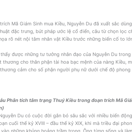
trích Mã Giám Sinh mua Kiều, Nguyễn Du đã xuất sắc dùng
huật đặc trưng, bút pháp ước lệ cổ điển, câu từ chọn lọc 
ọa rõ nét nội tâm nhân vật Kiều trước những biến cố to lớ
 thấy được những tư tưởng nhân đạo của Nguyễn Du trong
ót thương cho thân phận tài hoa bạc mệnh của nàng Kiều, m
i thương cảm cho số phận người phụ nữ dưới chế độ phong 
 mẫu Phân tích tâm trạng Thuý Kiều trong đoạn trích Mã G
n)
 Nguyễn Du có cuộc đời gắn bó sâu sắc với nhiều biến động
oạn cuối thế kỷ XVIII – đầu thế kỷ XIX, khi mà triều đại pho
 vào những khủng hoảng trầm trọng. Ông từng sống và là