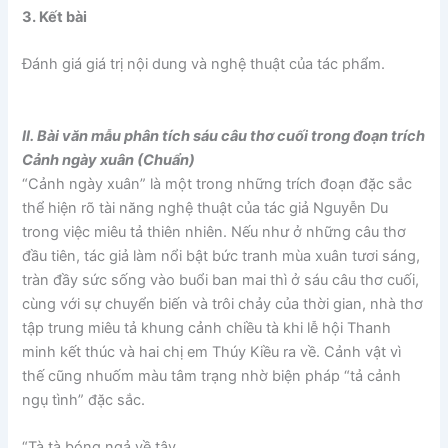
3. Kết bài
Đánh giá giá trị nội dung và nghệ thuật của tác phẩm.
II. Bài văn mẫu phân tích sáu câu thơ cuối trong đoạn trích
Cảnh ngày xuân (Chuẩn)
“Cảnh ngày xuân” là một trong những trích đoạn đặc sắc
thể hiện rõ tài năng nghệ thuật của tác giả Nguyễn Du
trong việc miêu tả thiên nhiên. Nếu như ở những câu thơ
đầu tiên, tác giả làm nổi bật bức tranh mùa xuân tươi sáng,
tràn đầy sức sống vào buổi ban mai thì ở sáu câu thơ cuối,
cùng với sự chuyển biến và trôi chảy của thời gian, nhà thơ
tập trung miêu tả khung cảnh chiều tà khi lễ hội Thanh
minh kết thúc và hai chị em Thúy Kiều ra về. Cảnh vật vì
thế cũng nhuốm màu tâm trạng nhờ biện pháp “tả cảnh
ngụ tình” đặc sắc.
“Tà tà bóng ngả về tây