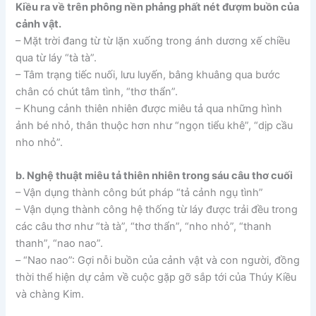
Kiều ra về trên phông nền phảng phất nét đượm buồn của
cảnh vật.
– Mặt trời đang từ từ lặn xuống trong ánh dương xế chiều
qua từ láy “tà tà”.
– Tâm trạng tiếc nuối, lưu luyến, bâng khuâng qua bước
chân có chút tâm tình, “thơ thẩn”.
– Khung cảnh thiên nhiên được miêu tả qua những hình
ảnh bé nhỏ, thân thuộc hơn như “ngọn tiểu khê”, “dịp cầu
nho nhỏ”.
b. Nghệ thuật miêu tả thiên nhiên trong sáu câu thơ cuối
– Vận dụng thành công bút pháp “tả cảnh ngụ tình”
– Vận dụng thành công hệ thống từ láy được trải đều trong
các câu thơ như “tà tà”, “thơ thẩn”, “nho nhỏ”, “thanh
thanh”, “nao nao”.
– “Nao nao”: Gợi nỗi buồn của cảnh vật và con người, đồng
thời thể hiện dự cảm về cuộc gặp gỡ sắp tới của Thúy Kiều
và chàng Kim.