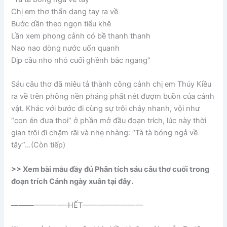
Chị em thơ thẩn dang tay ra về
Bước dần theo ngọn tiểu khê
Lần xem phong cảnh có bề thanh thanh
Nao nao dòng nước uốn quanh
Dịp cầu nho nhỏ cuối ghềnh bắc ngang”
Sáu câu thơ đã miêu tả thành công cảnh chị em Thúy Kiều
ra về trên phông nền phảng phất nét đượm buồn của cảnh
vật. Khác với bước đi cùng sự trôi chảy nhanh, vội như
“con én đưa thoi” ở phần mở đầu đoạn trích, lúc này thời
gian trôi đi chậm rãi và nhẹ nhàng: “Tà tà bóng ngả về
tây”…(Còn tiếp)
>> Xem bài mẫu đầy đủ Phân tích sáu câu thơ cuối trong
đoạn trích Cảnh ngày xuân tại đây.
———————–HẾT————————