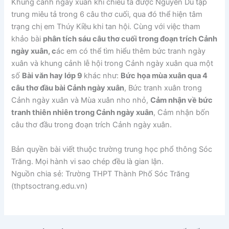
Khung cảnh ngày xuân khi chiều tà được Nguyễn Du tập
trung miêu tả trong 6 câu thơ cuối, qua đó thể hiện tâm
trạng chị em Thúy Kiều khi tan hội. Cùng với việc tham
khảo bài
phân tích sáu câu thơ cuối trong đoạn trích Cảnh
ngày xuân, c
ác em có thể tìm hiểu thêm bức tranh ngày
xuân và khung cảnh lễ hội trong Cảnh ngày xuân qua một
số
Bài văn hay lớp 9
khác như:
Bức họa mùa xuân qua 4
câu thơ đầu bài Cảnh ngày xuân
, Bức tranh xuân trong
Cảnh ngày xuân và Mùa xuân nho nhỏ,
Cảm nhận về bức
tranh thiên nhiên trong Cảnh ngày xuân
, Cảm nhận bốn
câu thơ đầu trong đoạn trích Cảnh ngày xuân.
Bản quyền bài viết thuộc trường trung học phổ thông Sóc
Trăng. Mọi hành vi sao chép đều là gian lận.
Nguồn chia sẻ: Trường THPT Thành Phố Sóc Trăng
(thptsoctrang.edu.vn)