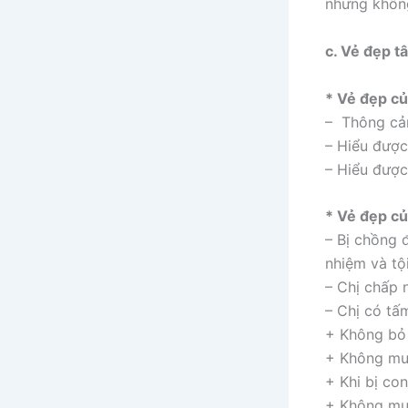
nhưng khôn
c. Vẻ đẹp t
* Vẻ đẹp củ
– Thông cả
– Hiểu được
– Hiểu được
* Vẻ đẹp củ
– Bị chồng 
nhiệm và tội
– Chị chấp 
– Chị có tấ
+ Không bỏ 
+ Không muố
+ Khi bị co
+ Không muố