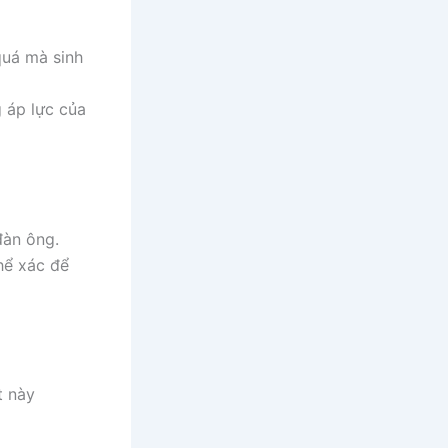
quá mà sinh
 áp lực của
đàn ông.
hể xác để
t này