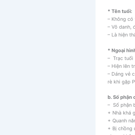
* Tên tuổi:
– Không có t
– Vô danh, 
– Là hiện t
* Ngoại hìn
– Trạc tuổi 
– Hiện lên 
– Dáng vẻ c
rè khi gặp 
b. Số phận 
– Số phận b
+ Nhà khá g
+ Quanh năm
+ Bị chồng 