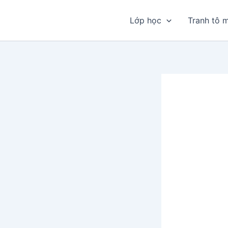
Nhảy
tới
Lớp học
Tranh tô 
nội
dung