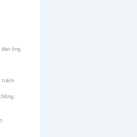
 đàn ông.
 trách
 chồng.
h.