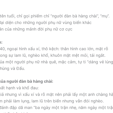
ên tuổi, chỉ gọi phiếm chỉ “người đàn bà hàng chài”, “mụ”.
đại diện cho những người phụ nữ vùng biển khác
hân của những mảnh đời phụ nữ cơ cực
h:
40, ngoại hình xấu xí, thô kệch: thân hình cao lớn, mặt rỗ
trong sự lam lũ, nghèo khổ, khuôn mặt mệt mỏi, tái ngắt.
ủa một người phụ nữ nhà quê, mặc cảm, tự ti “dáng vẻ lúng 
Phùng và Đẩu.
của người đàn bà hàng chài:
ất hạnh và khổ đau:
iả nhưng vì xấu xí và rỗ mặt nên phải lấy một anh chàng hà
 phải làm lụng, lam lũ trên biển nhưng vẫn đói nghèo.
đánh đập dã man “ba ngày một trận nhẹ, năm ngày một trậ