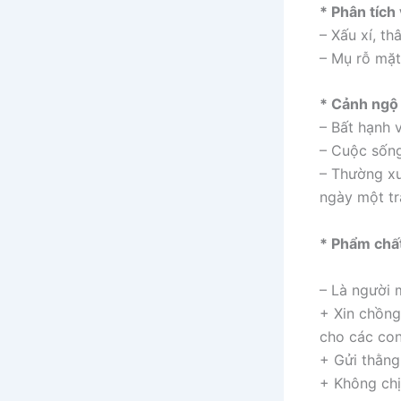
* Phân tích
– Xấu xí, th
– Mụ rỗ mặt
* Cảnh ngộ 
– Bất hạnh v
– Cuộc sống 
– Thường xu
ngày một tr
* Phẩm chất
– Là người 
+ Xin chồng
cho các con
+ Gửi thằng
+ Không chị