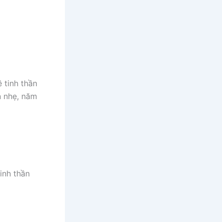
ề tinh thần
n nhẹ, năm
inh thần