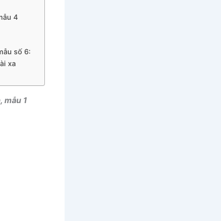
 mẫu 4
mẫu số 6:
ài xa
a, mẫu 1