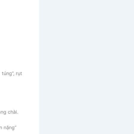
túng”, rụt
ng chài.
n nặng”