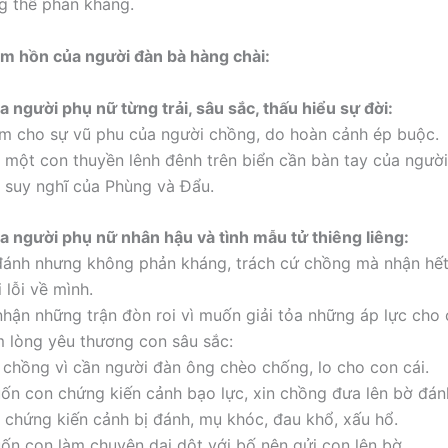
g thể phản kháng.
âm hồn của người đàn bà hàng chài:
a người phụ nữ từng trải, sâu sắc, thấu hiểu sự đời:
m cho sự vũ phu của người chồng, do hoàn cảnh ép buộc.
 một con thuyền lênh đênh trên biển cần bàn tay của người
 suy nghĩ của Phùng và Đẩu.
a người phụ nữ nhân hậu và tình mẫu tử thiêng liêng:
đánh nhưng không phản kháng, trách cứ chồng mà nhận hết
 lỗi về mình.
nhận những trận đòn roi vì muốn giải tỏa những áp lực cho
m lòng yêu thương con sâu sắc:
chồng vì cần người đàn ông chèo chống, lo cho con cái.
n con chứng kiến cảnh bạo lực, xin chồng đưa lên bờ đán
n chứng kiến cảnh bị đánh, mụ khóc, đau khổ, xấu hổ.
n con làm chuyện dại dột với bố nên gửi con lên bờ.