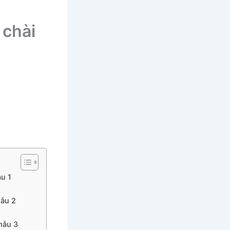
 chài
ẫu 1
mẫu 2
mẫu 3