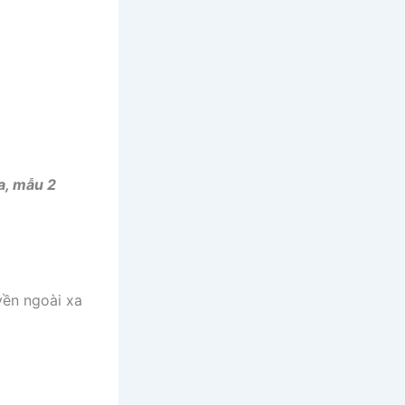
a, mẫu 2
yền ngoài xa