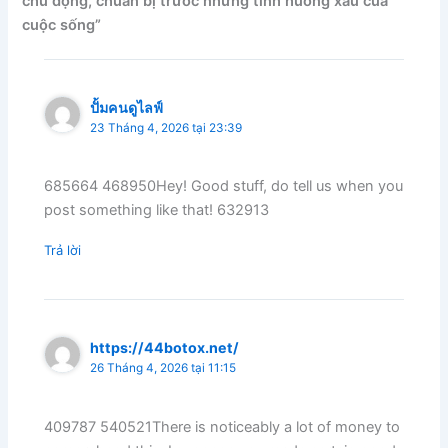
chủ động, chuẩn bị trước những tình huống xấu của
cuộc sống”
ปั้มคนดูไลฟ์
23 Tháng 4, 2026 tại 23:39
685664 468950Hey! Good stuff, do tell us when you
post something like that! 632913
Trả lời
https://44botox.net/
26 Tháng 4, 2026 tại 11:15
409787 540521There is noticeably a lot of money to