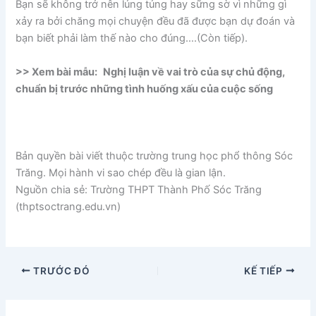
Bạn sẽ không trở nên lúng túng hay sững sờ vì những gì
xảy ra bởi chăng mọi chuyện đều đã được bạn dự đoán và
bạn biết phải làm thế nào cho đúng….(Còn tiếp).
>> Xem bài mẫu:
Nghị luận về vai trò của sự chủ động,
chuẩn bị trước những tình huống xấu của cuộc sống
Bản quyền bài viết thuộc trường trung học phổ thông Sóc
Trăng. Mọi hành vi sao chép đều là gian lận.
Nguồn chia sẻ: Trường THPT Thành Phố Sóc Trăng
(thptsoctrang.edu.vn)
TRƯỚC ĐÓ
KẾ TIẾP