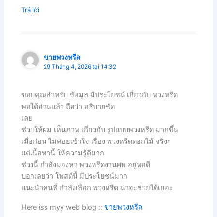
Trả lời
ขายพวงหรีด
29 Tháng 4, 2026 tại 14:32
ขอบคุณสำหรับ ข้อมูล มีประโยชน์ เกี่ยวกับ พวงหรีด
พอได้อ่านแล้ว ถือว่า อธิบายชัด
เลย
ช่วยให้ผม เห็นภาพ เกี่ยวกับ รูปแบบพวงหรีด มากขึ้น
เมื่อก่อน ไม่ค่อยเข้าใจ เรื่อง พวงหรีดดอกไม้ จริงๆ
แต่เนื้อหานี้ ให้ความรู้ดีมาก
ช่วงนี้ กำลังมองหา พวงหรีดงานศพ อยู่พอดี
บอกเลยว่า โพสต์นี้ มีประโยชน์มาก
แนะนำคนที่ กำลังเลือก พวงหรีด น่าจะช่วยได้เยอะ
Here iss myy web blog ::
ขายพวงหรีด