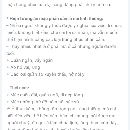
mặc trang phục nào lại càng đáng phải chú ý hơn cả.
* Hiện tượng ăn mặc phản cảm ở nơi linh thiêng:
– Nhiều người không ý thức được ý nghĩa của việc đi chùa,
miếu, không biết kiềm chế cái tôi cá nhân, mà vẫn muốn
thể hiện mình bằng các loại trang phục phản cảm.
– Thấy nhiều nhất là ở phái nữ, ở cả những người đã lớn
tuổi.
+ Quần ngắn, váy ngắn
+ Áo hở vai, lưng
+ Các loại quần áo xuyên thấu, hở nội y
– Phái nam:
+ Mặc quần đùi, quần ngố, đi dép tông
+ Mặc những thứ đồ hầm hố, sặc sỡ
=> Ý thức kém, không tôn trọng nơi liêng thiêng, mà chỉ
biết đến việc thể hiện bản thân, chỉ mong mỏi được mọi
người chú ý, đó gọi là tâm chưa tịnh, lòng tham còn dày,
tham những thứ hư vinh, huyễn hoặc tầm thường.