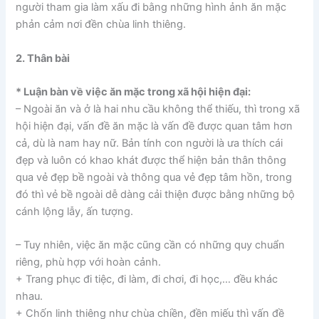
người tham gia làm xấu đi bằng những hình ảnh ăn mặc
phản cảm nơi đền chùa linh thiêng.
2. Thân bài
* Luận bàn về việc ăn mặc trong xã hội hiện đại:
– Ngoài ăn và ở là hai nhu cầu không thể thiếu, thì trong xã
hội hiện đại, vấn đề ăn mặc là vấn đề được quan tâm hơn
cả, dù là nam hay nữ. Bản tính con người là ưa thích cái
đẹp và luôn có khao khát được thể hiện bản thân thông
qua vẻ đẹp bề ngoài và thông qua vẻ đẹp tâm hồn, trong
đó thì vẻ bề ngoài dễ dàng cải thiện được bằng những bộ
cánh lộng lẫy, ấn tượng.
– Tuy nhiên, việc ăn mặc cũng cần có những quy chuẩn
riêng, phù hợp với hoàn cảnh.
+ Trang phục đi tiệc, đi làm, đi chơi, đi học,… đều khác
nhau.
+ Chốn linh thiêng như chùa chiền, đền miếu thì vấn đề