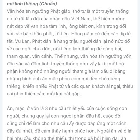
nơi linh thiêng (Chuẩn)
Văn hóa tín ngưỡng Phật giáo, thờ tự là một truyền thống
có từ rất lâu đời của nhân dân Việt Nam, thể hiện những
nét đẹp về văn hóa tâm linh, lòng biết ơn, kính trọng đối
với các bậc thần phật, tổ tiên. Hằng năm cứ đến các dịp lễ
tết, Vu Lan, Phật đản là hàng triệu người dân lại nô nức đổ
về các ngôi chùa lớn, nổi tiếng linh thiêng để cúng bái,
tham quan, vãn cảnh. Thế nhưng, văn hóa tín ngưỡng vốn
đặc sắc và đậm tính truyền thống như vậy lại bị một bộ
phận không nhỏ những người tham gia làm xấu đi bằng
những hình ảnh ăn mặc phản cảm nơi đền chùa liêng
thiêng, khiến nhiều Phật tử và các quan khách ái ngại, thiếu
cái nhìn thiện cảm mỗi khi bắt gặp.
Ăn, mặc, ở vốn là 3 nhu cầu thiết yếu của cuộc sống con
người, chung quy lại con người phấn đấu hết cuộc đời
cũng chỉ để làm cho nhu cầu ấy được đáp ứng một cách
đầy đủ nhất, để cảm thấy hạnh phúc hơn. Ngoài ăn và ở là
hai nhu cầu không thể thiếu, thì trong xã hội hiện đại, ăn