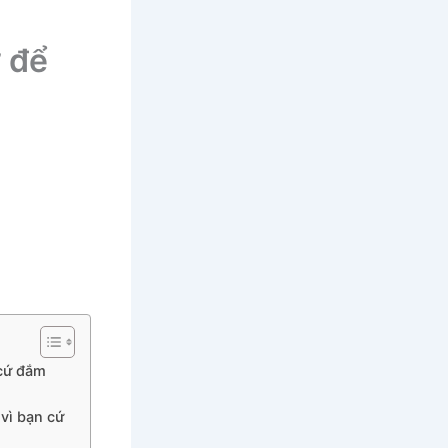
ớ để
 cứ đắm
 vì bạn cứ