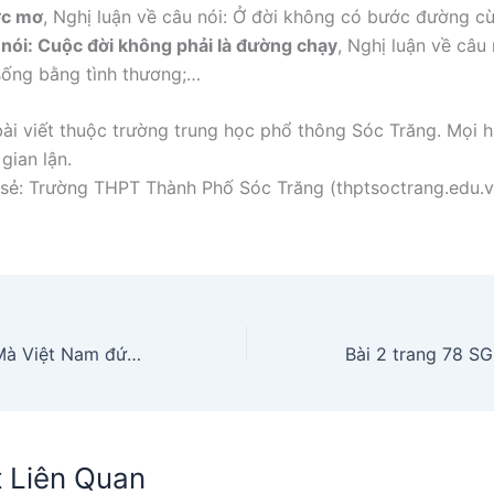
ớc mơ
, Nghị luận về câu nói: Ở đời không có bước đường c
 nói: Cuộc đời không phải là đường chạy
, Nghị luận về câu
sống bằng tình thương;…
ài viết thuộc trường trung học phổ thông Sóc Trăng. Mọi h
gian lận.
sẻ: Trường THPT Thành Phố Sóc Trăng (thptsoctrang.edu.v
Đất Hiếm Là Gì Mà Việt Nam đứng Thứ 3 Thế Giới Về Tiềm Năng
t Liên Quan