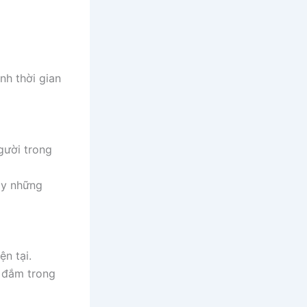
nh thời gian
gười trong
ẫy những
ện tại.
m đắm trong