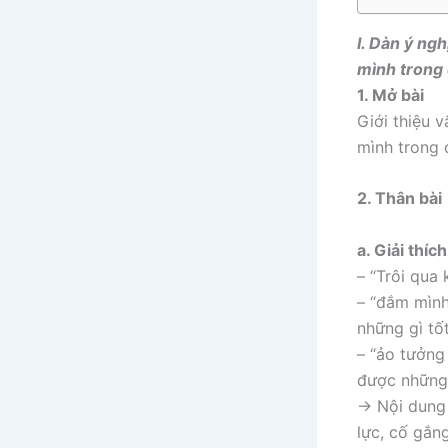
I. Dàn ý ng
mình trong 
1. Mở bài
Giới thiệu 
mình trong 
2. Thân bài
a. Giải thíc
– “Trôi qua 
– “đắm mình
những gì tố
– “ảo tưởng
được những 
→ Nội dung c
lực, cố gắng