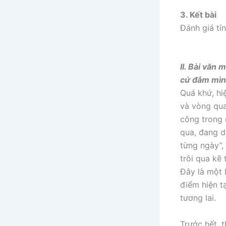
3. Kết bài
Đánh giá tí
II. Bài văn 
cứ đắm mình
Quá khứ, hiệ
và vòng qua
công trong 
qua, đang d
từng ngày”,
trôi qua kẽ
Đây là một 
điểm hiện t
tương lai.
Trước hết, 