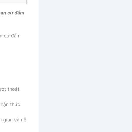
 bạn cứ đắm
bạn cứ đắm
ượt thoát
nhận thức
ời gian và nỗ