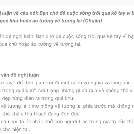
hị luận về câu nói: Bạn chớ để cuộc sống trôi qua kẽ tay vì
quá khứ hoặc ảo tưởng về tương lai (Chuẩn)
vấn đề nghị luận: Bạn chớ để cuộc sống trôi qua kẽ tay vì 
quá khứ hoặc ảo tưởng về tương lai.
h vấn đề nghị luận
kẽ tay”: để thời gian trôi đi một cách vô nghĩa và lãng phí.
 trong quá khứ”: coi trọng những gì đã qua và không thể v
t đẹp từng diễn ra trong quá khứ.
 về tương lai”: mơ mộng về tương lai phía trước mà không 
khó khăn, thử thách đang đón đợi.
âu nói: là lời nhắc nhở con người trân trọng giá trị của th
 cho hiện tại.