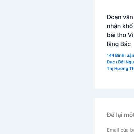
Đoạn văn
nhận khổ
bài thơ V
lăng Bác
144 Bình luậ
Dục
/ Bởi
Ngu
Thị Hương T
Để lại mộ
Email của b