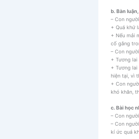
b. Bàn luận
– Con người
+ Quá khứ l
+ Nếu mải m
cố gắng tron
– Con người
+ Tương lai
+ Tương lai
hiện tại, vì 
+ Con người
khó khăn, t
c. Bài học 
– Con người
– Con người
kí ức quá k