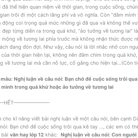
ói đã thể hiện quan niệm về thời gian, trong cuộc sống, chú
 gian trôi đi một cách lãng phí và vô nghĩa. Còn “đắm mình
h động coi trọng quá mức những gì đã qua và không thể vư
 đẹp từng diễn ra trong quá khứ, “ảo tưởng về tương lai” là
 mộng về tương lai phía trước mà không nhận thức được 
hách đang đón đợi. Như vậy, câu nói là lời nhắc nhở con ngư
rị của thời gian hiện tại, không nên đắm chìm trong quá khứ
g về tương lai mà cần nỗ lực, cố gắng cho hiện tại…(Còn ti
mẫu: Nghị luận về câu nói: Bạn chớ để cuộc sống trôi qua 
mình trong quá khứ hoặc ảo tưởng về tương lai
-HẾT———————-
n cho kĩ năng viết bài nghị luận về một câu nói, bên cạnh D
 nói: Bạn chớ để cuộc sống trôi qua kẽ tay …, các em có t
 bài
văn hay lớp 12
khác:
Nghị luận về câu nói: Con người