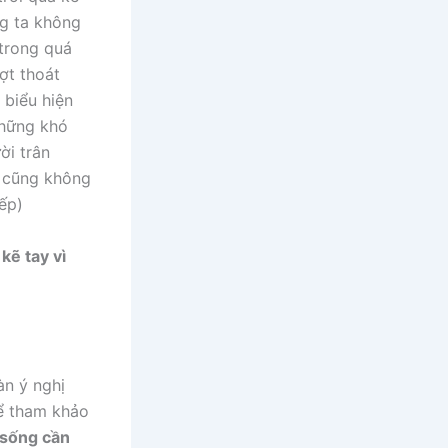
ng ta không
 trong quá
ợt thoát
 biểu hiện
những khó
ời trân
, cũng không
ếp)
kẽ tay vì
àn ý nghị
hể tham khảo
 sống cần