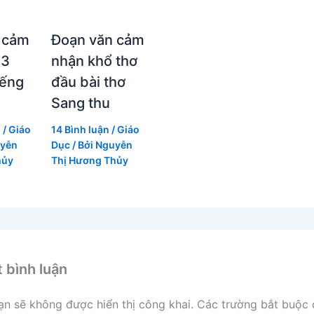
 cảm
Đoạn văn cảm
 3
nhận khổ thơ
iếng
đầu bài thơ
Sang thu
n
/
Giáo
14 Bình luận
/
Giáo
yễn
Dục
/ Bởi
Nguyễn
hủy
Thị Hương Thủy
t bình luận
ạn sẽ không được hiển thị công khai.
Các trường bắt buộc