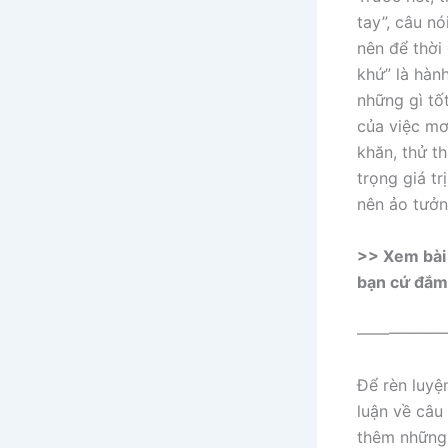
tay”, câu n
nên để thời
khứ” là hàn
những gì tốt
của việc mơ
khăn, thử t
trọng giá t
nên ảo tưởn
>> Xem bài 
bạn cứ đắm 
——————
Để rèn luyệ
luận về câu
thêm những