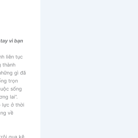
tay vì bạn
h liên tục
g thành
những gì đã
ống trọn
cuộc sống
ng lai”.
 lực ở thời
ộng về
trôi qua kẽ