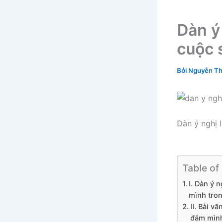
Dàn ý
cuộc 
Bởi
Nguyễn Th
Dàn ý nghị 
Table of
I. Dàn ý 
mình tron
II. Bài v
đắm mình