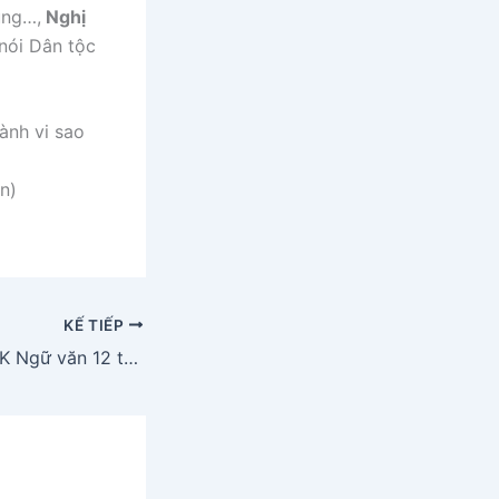
ùng…,
Nghị
 nói Dân tộc
ành vi sao
n)
KẾ TIẾP
Bài 2 trang 78 SGK Ngữ văn 12 tập 2