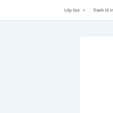
Nhảy
tới
Lớp học
Tranh tô 
nội
dung