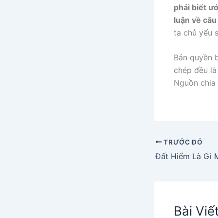
phải biết ư
luận về câu
ta chủ yếu 
Bản quyền b
chép đều là 
Nguồn chia 
TRƯỚC ĐÓ
Bài Viế