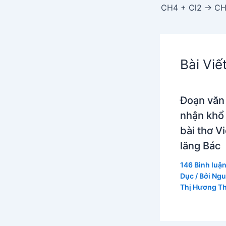
CH4 + Cl2 → CH
Bài Viế
Đoạn văn
nhận khổ
bài thơ V
lăng Bác
146 Bình luậ
Dục
/ Bởi
Ngu
Thị Hương T