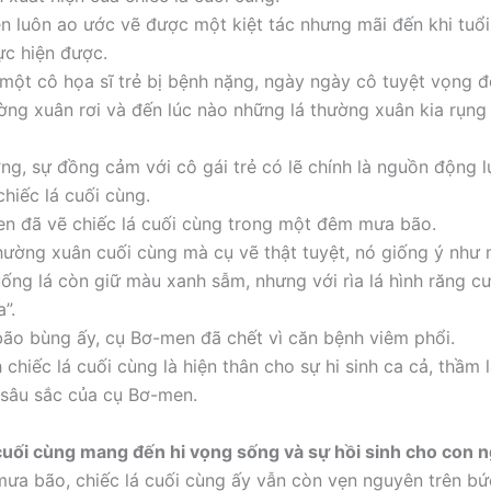
 luôn ao ước vẽ được một kiệt tác nhưng mãi đến khi tuổi
ực hiện được.
 một cô họa sĩ trẻ bị bệnh nặng, ngày ngày cô tuyệt vọng
ường xuân rơi và đến lúc nào những lá thường xuân kia rụng 
ng, sự đồng cảm với cô gái trẻ có lẽ chính là nguồn động l
hiếc lá cuối cùng.
n đã vẽ chiếc lá cuối cùng trong một đêm mưa bão.
thường xuân cuối cùng mà cụ vẽ thật tuyệt, nó giống ý như 
uống lá còn giữ màu xanh sẫm, nhưng với rìa lá hình răng 
”.
ão bùng ấy, cụ Bơ-men đã chết vì căn bệnh viêm phổi.
chiếc lá cuối cùng là hiện thân cho sự hi sinh ca cả, thầm 
sâu sắc của cụ Bơ-men.
 cuối cùng mang đến hi vọng sống và sự hồi sinh cho con 
ưa bão, chiếc lá cuối cùng ấy vẫn còn vẹn nguyên trên bứ