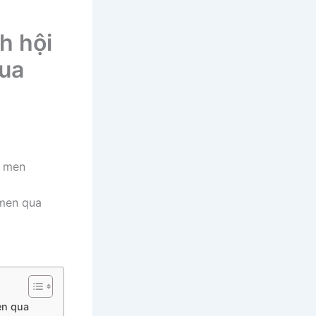
h hội
qua
 men qua
en qua