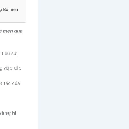
Cụ Bơ men
Bơ men qua
 tiểu sử,
ng đặc sắc
t tác của
và sự hi