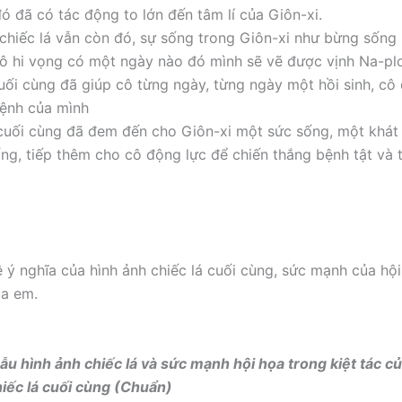
đó đã có tác động to lớn đến tâm lí của Giôn-xi.
 chiếc lá vẫn còn đó, sự sống trong Giôn-xi như bừng sống l
 cô hi vọng có một ngày nào đó mình sẽ vẽ được vịnh Na-plơ
cuối cùng đã giúp cô từng ngày, từng ngày một hồi sinh, cô
ệnh của mình
cuối cùng đã đem đến cho Giôn-xi một sức sống, một khá
sống, tiếp thêm cho cô động lực để chiến thắng bệnh tật và
ề ý nghĩa của hình ảnh chiếc lá cuối cùng, sức mạnh của hộ
ủa em.
 mẫu hình ảnh chiếc lá và sức mạnh hội họa trong kiệt tác c
iếc lá cuối cùng (Chuẩn)