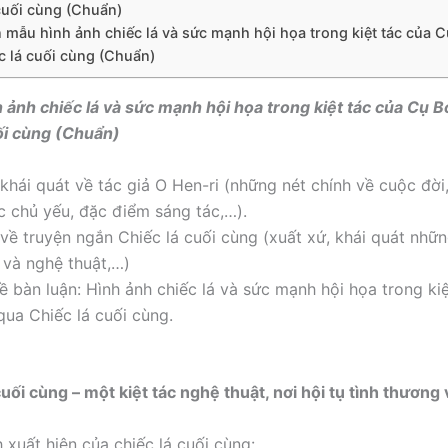
cuối cùng (Chuẩn)
ăn mẫu hình ảnh chiếc lá và sức mạnh hội họa trong kiệt tác của 
c lá cuối cùng (Chuẩn)
nh ảnh chiếc lá và sức mạnh hội họa trong kiệt tác của Cụ 
ối cùng (Chuẩn)
 khái quát về tác giả O Hen-ri (những nét chính về cuộc đời,
c chủ yếu, đặc điểm sáng tác,…).
u về truyện ngắn Chiếc lá cuối cùng (xuất xứ, khái quát nhữ
 và nghệ thuật,…)
ề bàn luận: Hình ảnh chiếc lá và sức mạnh hội họa trong kiệ
ua Chiếc lá cuối cùng.
cuối cùng – một kiệt tác nghệ thuật, nơi hội tụ tình thương 
 xuất hiện của chiếc lá cuối cùng: