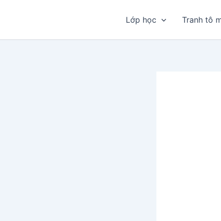
Nhảy
tới
Lớp học
Tranh tô 
nội
dung