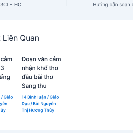
3Cl + HCl
t Liên Quan
 cảm
Đoạn văn cảm
 3
nhận khổ thơ
iếng
đầu bài thơ
Sang thu
n
/
Giáo
14 Bình luận
/
Giáo
yễn
Dục
/ Bởi
Nguyễn
hủy
Thị Hương Thủy