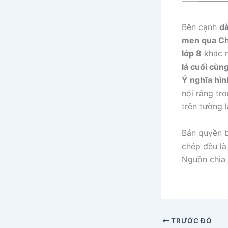
——————
Bên cạnh
dà
men qua Chi
lớp 8
khác 
lá cuối cùn
Ý nghĩa hìn
nói rằng tr
trên tường 
Bản quyền b
chép đều là 
Nguồn chia 
TRƯỚC ĐÓ