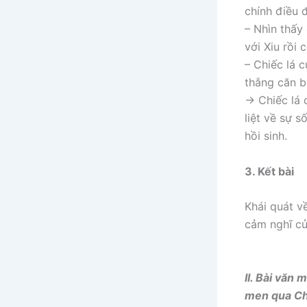
chính điều 
– Nhìn thấy
với Xiu rồi
– Chiếc lá 
thắng căn b
→ Chiếc lá 
liệt về sự 
hồi sinh.
3. Kết bài
Khái quát v
cảm nghĩ c
II. Bài văn
men qua Ch