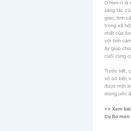
O Hen-ri là
sáng tác củ
gian, tình 
trong xã hộ
nhất của ôn
với tình cả
ấy giúp chú
cuối cùng c
Trước hết, c
vô bờ bến v
được một ki
mong ước ấ
>> Xem bài 
Cụ Bơ men q