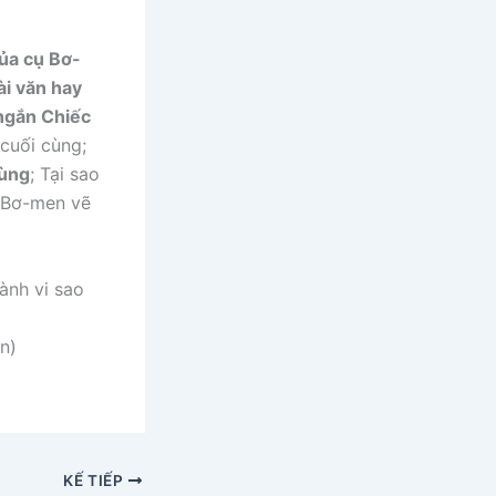
của cụ Bơ-
ài văn hay
 ngắn Chiếc
 cuối cùng;
cùng
; Tại sao
ụ Bơ-men vẽ
ành vi sao
n)
KẾ TIẾP