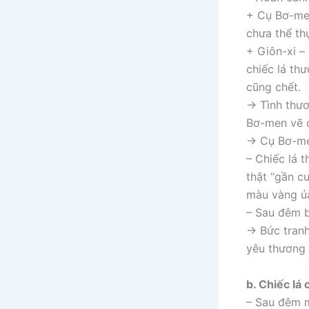
+ Cụ Bơ-men
chưa thể th
+ Giôn-xi –
chiếc lá th
cũng chết.
→ Tình thươ
Bơ-men vẽ c
→ Cụ Bơ-me
– Chiếc lá 
thật “gần c
màu vàng úa
– Sau đêm b
→ Bức tranh 
yêu thương 
b. Chiếc lá
– Sau đêm m