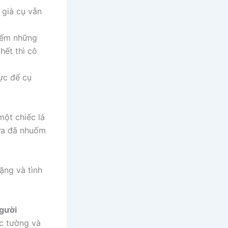
 già cụ vẫn
 đếm những
hết thì cô
ực để cụ
một chiếc lá
cưa đã nhuốm
lặng và tình
người
c tường và