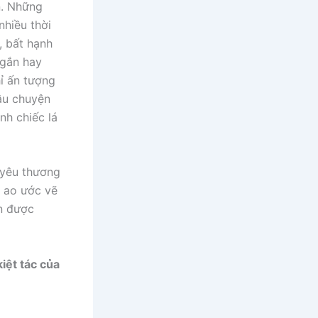
n. Những
nhiều thời
, bất hạnh
ngắn hay
ỉ ấn tượng
âu chuyện
nh chiếc lá
h yêu thương
n ao ước vẽ
ện được
iệt tác của