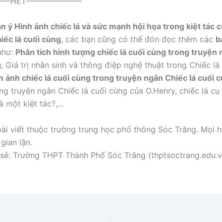
—HẾT———————
n ý Hình ảnh chiếc lá và sức mạnh hội họa trong kiệt tác 
ếc lá cuối cùng
, các bạn cũng có thể đón đọc thêm các
b
như:
Phân tích hình tượng chiếc lá cuối cùng trong truyện
g
; Giá trị nhân sinh và thông điệp nghệ thuật trong Chiếc lá
h ảnh chiếc lá cuối cùng trong truyện ngắn Chiếc lá cuối 
ong truyện ngắn Chiếc lá cuối cùng của O.Henry, chiếc lá c
là một kiệt tác?,…
ài viết thuộc trường trung học phổ thông Sóc Trăng. Mọi h
gian lận.
sẻ: Trường THPT Thành Phố Sóc Trăng (thptsoctrang.edu.v