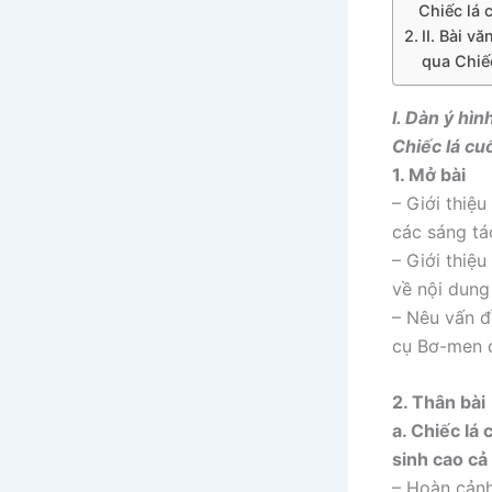
Chiếc lá 
II. Bài v
qua Chiế
I. Dàn ý hì
Chiếc lá cu
1. Mở bài
– Giới thiệu
các sáng tá
– Giới thiệ
về nội dung
– Nêu vấn đ
cụ Bơ-men q
2. Thân bài
a. Chiếc lá 
sinh cao cả
– Hoàn cảnh