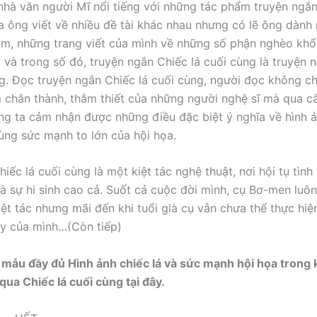
 nhà văn người Mĩ nổi tiếng với những tác phẩm truyện ngắ
a ông viết về nhiều đề tài khác nhau nhưng có lẽ ông dành 
cảm, những trang viết của mình về những số phận nghèo khổ
i và trong số đó, truyện ngắn Chiếc lá cuối cùng là truyện 
g. Đọc truyện ngắn Chiếc lá cuối cùng, người đọc không ch
m chân thành, thắm thiết của những người nghệ sĩ mà qua c
ng ta cảm nhận được những điều đặc biệt ý nghĩa về hình ả
ùng sức mạnh to lớn của hội họa.
hiếc lá cuối cùng là một kiệt tác nghệ thuật, nơi hội tụ tìn
à sự hi sinh cao cả. Suốt cả cuộc đời mình, cụ Bơ-men luô
ệt tác nhưng mãi đến khi tuổi già cụ vẫn chưa thể thực hi
y của mình…(Còn tiếp)
mẫu đầy đủ Hình ảnh chiếc lá và sức mạnh hội họa trong k
ua Chiếc lá cuối cùng tại đây.