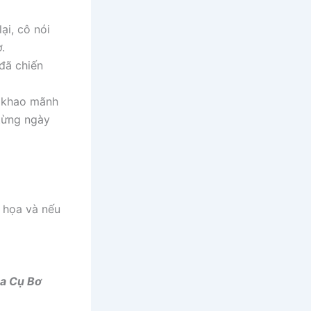
ại, cô nói
.
 đã chiến
t khao mãnh
 từng ngày
i họa và nếu
ủa Cụ Bơ