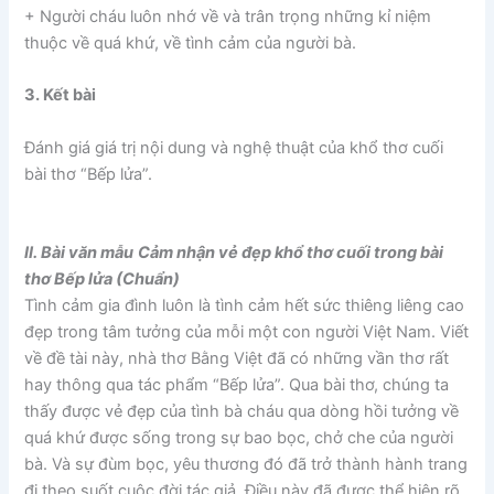
+ Người cháu luôn nhớ về và trân trọng những kỉ niệm
thuộc về quá khứ, về tình cảm của người bà.
3. Kết bài
Đánh giá giá trị nội dung và nghệ thuật của khổ thơ cuối
bài thơ “Bếp lửa”.
II. Bài văn mẫu
Cảm nhận vẻ đẹp khổ thơ cuối trong bài
thơ Bếp lửa (Chuẩn)
Tình cảm gia đình luôn là tình cảm hết sức thiêng liêng cao
đẹp trong tâm tưởng của mỗi một con người Việt Nam. Viết
về đề tài này, nhà thơ Bằng Việt đã có những vần thơ rất
hay thông qua tác phẩm “Bếp lửa”. Qua bài thơ, chúng ta
thấy được vẻ đẹp của tình bà cháu qua dòng hồi tưởng về
quá khứ được sống trong sự bao bọc, chở che của người
bà. Và sự đùm bọc, yêu thương đó đã trở thành hành trang
đi theo suốt cuộc đời tác giả. Điều này đã được thể hiện rõ