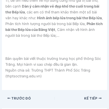
11, để tìm hiểu thêm về nội dung cũng như giá trị bài thơ,
bên cạnh
Dàn ý cảm nhận vẻ đẹp khổ thơ cuối trong bài
thơ Bếp lửa
, các em có thể tham khảo thêm một số bài
văn hay khác như:
Hình ảnh bếp lửa trong bài thơ Bếp lửa
,
Phân tích hình tượng người bà trong bài Bếp lửa,
Phân tích
bài thơ Bếp lửa của Bằng Việt
, Cảm nhận về hình ảnh
người bà trong bài thơ Bếp lửa;…
Bản quyền bài viết thuộc trường trung học phổ thông Sóc
Trăng. Mọi hành vi sao chép đều là gian lận.
Nguồn chia sẻ: Trường THPT Thành Phố Sóc Trăng
(thptsoctrang.edu.vn)
TRƯỚC ĐÓ
KẾ TIẾP