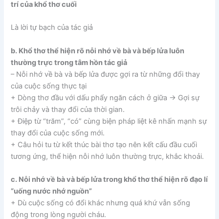
trí của khổ thơ cuối
Là lời tự bạch của tác giả
b. Khổ thơ thể hiện rõ nỗi nhớ về bà và bếp lửa luôn
thường trực trong tâm hồn tác giả
– Nỗi nhớ về bà và bếp lửa được gợi ra từ những đổi thay
của cuộc sống thực tại
+ Dòng thơ đầu với dấu phẩy ngăn cách ở giữa → Gợi sự
trôi chảy và thay đổi của thời gian.
+ Điệp từ “trăm”, “có” cùng biện pháp liệt kê nhấn mạnh sự
thay đổi của cuộc sống mới.
+ Câu hỏi tu từ kết thúc bài thơ tạo nên kết cấu đầu cuối
tương ứng, thể hiện nỗi nhớ luôn thường trực, khắc khoải.
c. Nỗi nhớ về bà và bếp lửa trong khổ thơ thể hiện rõ đạo lí
“uống nước nhớ nguồn”
+ Dù cuộc sống có đổi khác nhưng quá khứ vẫn sống
động trong lòng người cháu.