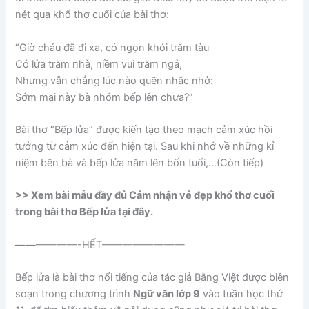
nét qua khổ thơ cuối của bài thơ:
“Giờ cháu đã đi xa, có ngọn khói trăm tàu
Có lửa trăm nhà, niềm vui trăm ngả,
Nhưng vẫn chẳng lúc nào quên nhắc nhở:
Sớm mai này bà nhóm bếp lên chưa?”
Bài thơ “Bếp lửa” được kiến tạo theo mạch cảm xúc hồi
tưởng từ cảm xúc đến hiện tại. Sau khi nhớ về những kỉ
niệm bên bà và bếp lửa năm lên bốn tuổi,…(Còn tiếp)
>> Xem bài mẫu đầy đủ Cảm nhận vẻ đẹp khổ thơ cuối
trong bài thơ Bếp lửa tại đây.
——————-HẾT————————
Bếp lửa là bài thơ nổi tiếng của tác giả Bằng Việt được biên
soạn trong chương trình
Ngữ văn lớp 9
vào tuần học thứ