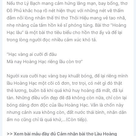
Nếu thơ Lý Bạch mang cảm hứng lãng mạn, bay bổng, thơ
Đỗ Phủ khắc hoạ rõ nét hiện thực với những nét vẽ thấm
đẫm nỗi lòng nhân thế thì thơ Thôi Hiệu mang vẻ tao nhã,
nhẹ nhàng của tâm hồn kẻ sĩ phóng túng. Bài thơ “Hoàng
Hạc lâu” là một bài thơ tiêu biểu cho hồn thơ ấy và để lại
trong lòng người đọc nhiều cảm xúc khó tả.
“Hạc vàng ai cưỡi đi đâu
Mà nay Hoàng Hạc riêng lầu còn trơ”
Người xưa cưỡi hạc vàng bay khuất bóng, để lại riêng mình
lầu Hoàng Hạc một cõi cô đơn, trơ trọi, có nét gì đó thật
thê lương, buồn bã khi quá khứ huy hoàng đã mất, đã lụi
tàn. Những điều vốn đẹp đẽ đã không còn nữa, chỉ còn lại
bóng dáng đơn độc của lầu Hoàng Hạc. Vẫn là chốn này
nhưng cảnh xưa không còn, đất nước thái bình, nhân dân
ấm no cũng chỉ là quá khứ,…(Còn tiếp).
>> Xem bài mẫu đầy đủ Cảm nhận bài thơ Lầu Hoàng