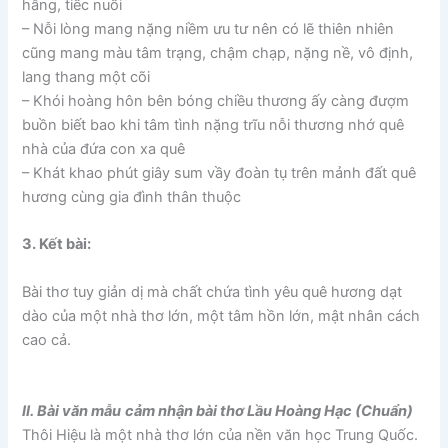
hẫng, tiếc nuối
– Nỗi lòng mang nặng niềm ưu tư nên có lẽ thiên nhiên
cũng mang màu tâm trạng, chậm chạp, nặng nề, vô định,
lang thang một cõi
– Khói hoàng hôn bên bóng chiều thương ấy càng đượm
buồn biết bao khi tâm tình nặng trĩu nỗi thương nhớ quê
nhà của đứa con xa quê
– Khát khao phút giây sum vầy đoàn tụ trên mảnh đất quê
hương cùng gia đình thân thuộc
3. Kết bài:
Bài thơ tuy giản dị mà chất chứa tình yêu quê hương dạt
dào của một nhà thơ lớn, một tâm hồn lớn, mật nhân cách
cao cả.
II. Bài văn mẫu
cảm nhận bài thơ Lầu Hoàng Hạc (Chuẩn)
Thôi Hiệu là một nhà thơ lớn của nền văn học Trung Quốc.