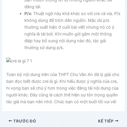
bạn mượn thông tin từ những nguồn khác để
đăng tải.
P/s:
Thuật ngữ này khá khác so với cre và via. P/s
không dùng để trích dẫn nguồn. Mặc dù p/s
thường xuất hiện ở cuối bài viết nhưng nó có ý
nghĩa là tái bút. Khi muốn gửi gắm một thông
điệp hay bổ sung nội dung nào đó, tác giả
thường sử dụng p/s.
Toàn bộ nội dung trên của THPT Chu Văn An đã lý giải cho
bạn đọc biết được cre là gì. Khi hiểu được ý nghĩa của cre,
hi vọng bạn sẽ chú ý hơn trong việc đăng tải nội dung của
người khác. Đây cũng là cách thể hiện sự tôn trọng quyền
tác giả mà bạn nên nhớ. Chúc bạn có một buổi tối vui vẻ!
TRƯỚC ĐÓ
KẾ TIẾP