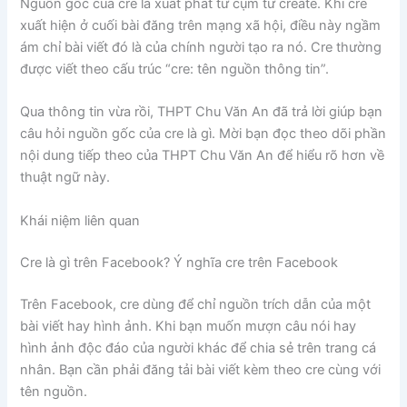
Nguồn gốc của cre là xuất phát từ cụm từ create. Khi cre
xuất hiện ở cuối bài đăng trên mạng xã hội, điều này ngầm
ám chỉ bài viết đó là của chính người tạo ra nó. Cre thường
được viết theo cấu trúc “cre: tên nguồn thông tin”.
Qua thông tin vừa rồi, THPT Chu Văn An đã trả lời giúp bạn
câu hỏi nguồn gốc của cre là gì. Mời bạn đọc theo dõi phần
nội dung tiếp theo của THPT Chu Văn An để hiểu rõ hơn về
thuật ngữ này.
Khái niệm liên quan
Cre là gì trên Facebook? Ý nghĩa cre trên Facebook
Trên Facebook, cre dùng để chỉ nguồn trích dẫn của một
bài viết hay hình ảnh. Khi bạn muốn mượn câu nói hay
hình ảnh độc đáo của người khác để chia sẻ trên trang cá
nhân. Bạn cần phải đăng tải bài viết kèm theo cre cùng với
tên nguồn.