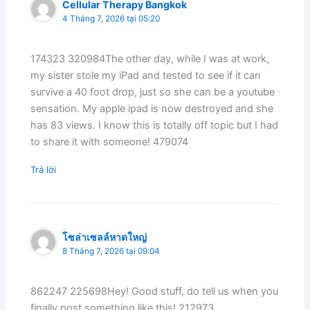
Cellular Therapy Bangkok
4 Tháng 7, 2026 tại 05:20
174323 320984The other day, while I was at work,
my sister stole my iPad and tested to see if it can
survive a 40 foot drop, just so she can be a youtube
sensation. My apple ipad is now destroyed and she
has 83 views. I know this is totally off topic but I had
to share it with someone! 479074
Trả lời
โซล่าเซลล์หาดใหญ่
8 Tháng 7, 2026 tại 09:04
862247 225698Hey! Good stuff, do tell us when you
finally post something like this! 212973