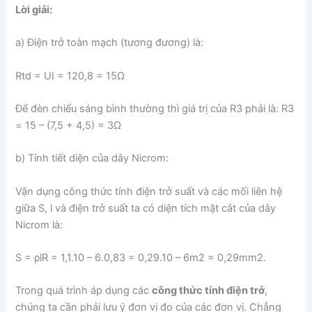
Lời giải:
a) Điện trở toàn mạch (tương đương) là:
R
t
d
=
U
I
=
12
0
,
8
=
15
Ω
Để đèn chiếu sáng bình thường thì giá trị của R3 phải là: R3
= 15 – (7,5 + 4,5) = 3Ω
b) Tính tiết diện của dây Nicrom:
Vận dụng công thức tính điện trở suất và các mối liên hệ
giữa S, l và điện trở suất ta có diện tích mặt cắt của dây
Nicrom là:
S
=
ρ
l
R
=
1
,
1.10
–
6
.0
,
8
3
=
0
,
29.10
–
6
m
2
=
0
,
29
m
m
2.
Trong quá trình áp dụng các
công thức tính điện trở
,
chúng ta cần phải lưu ý đơn vị đo của các đơn vị. Chẳng