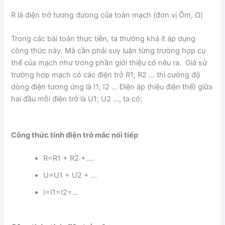
R là điện trở tương đương của toàn mạch (đơn vị Ôm, Ω)
Trong các bài toán thực tiễn, ta thường khá ít áp dụng
công thức này. Mà cần phải suy luận từng trường hợp cụ
thể của mạch như trong phần giới thiệu có nêu ra. Giả sử
trường hợp mạch có các điện trở R1; R2 … thì cường độ
dòng điện tương ứng là I1; I2 … Điện áp (hiệu điện thế) giữa
hai đầu mỗi điện trở là U1; U2 …, ta có:
Công thức tính điện trở mắc nối tiếp
R=R1 + R2 +….
U=U1 + U2 + …
I=I1=I2=…​