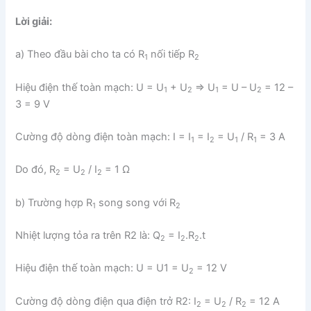
Lời giải:
a) Theo đầu bài cho ta có R
nối tiếp R
1
2
Hiệu điện thế toàn mạch: U = U
+ U
=> U
= U – U
= 12 –
1
2
1
2
3 = 9 V
Cường độ dòng điện toàn mạch: I = I
= I
= U
/ R
= 3 A
1
2
1
1
Do đó, R
= U
/ I
= 1 Ω
2
2
2
b) Trường hợp R
song song với R
1
2
Nhiệt lượng tỏa ra trên R2 là: Q
= I
.R
.t
2
2
2
Hiệu điện thế toàn mạch: U = U1 = U
= 12 V
2
Cường độ dòng điện qua điện trở R2: I
= U
/ R
= 12 A
2
2
2