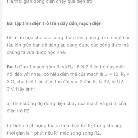
t là thời gian dòng điện chạy qua điện trở
Bài tập tính điện trở trên dây dẫn, mạch điện
Để minh họa cho các công thức trên, chúng tôi có một bài
tập lớn giúp bạn dễ dàng áp dụng được các công thức mà
chúng ta vừa được học nhé:
Bài 1:
Cho 1 mạch gôm R
và R
. Biết 2 điện trở này mắc
1
2
nối tiếp với nhau, có hiệu điện thế của mạch là U = 12, R
=
1
3 Ω, cho biết hiệu điện thế đặt vào 2 đầu R
là 3V, tứ U2 =
2
3 V. Hãy tính:
a) Tính cường độ dòng điện chạy qua mạch và giá trị của
điện trở R2
b) Tính nhiệt lượng tỏa ra trên điện trở R
trong khoảng
2
thời gian là 1 phút nếu R1 mắc song song R2.