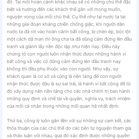
đó. Tại mỗi hoàn cảnh khác nhau sẽ có những chủ thể đặc
biệt và hướng đến các khách thể gắn với mong muốn,
nguyện vọng của mỗi chủ thể. Cụ thể như tại nước ta tại
những giai đoạn kháng chiến chống giặc, khi người dân
nước ta đã rơi vào hoàn cảnh bất công, bị chèn ép, bóc lột
một cách dã man thì ông cha ta đã dũng cảm đứng lên đầu
tranh và giành lấy nền độc lập như hiện nay. Điều này
chứng tỏ con người luôn nhận thức được những hành vi
bất công và việc có dũng cảm đứng lên đấu tranh hay
không thì đều phụ thuộc vào con người. Như vậy, sự
khách quan là cơ sở và cũng là nền tảng để con người
nhận thức được đâu là sự sai trái, là hành vi bất công để từ
đó xây dựng nên nền tảng cho các nhà chính trị ban hành
những quy định và chế tài về quyền, nghĩa vụ, trách nhiệm
của mỗi cá nhân trong những mối quan hệ nhất định.
Thứ ba, công lý luôn gắn liền với sự những sự cam kết, các
thỏa thuận của các chủ thể do các bên tự nguyện tham gia
và thảo luận với nhau, qua đó xác định được những quyền