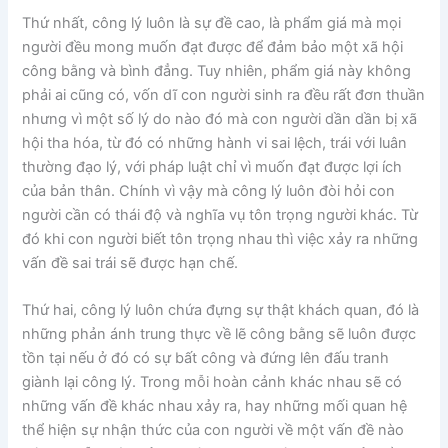
Thứ nhất, công lý luôn là sự đề cao, là phẩm giá mà mọi
người đều mong muốn đạt được để đảm bảo một xã hội
công bằng và bình đẳng. Tuy nhiên, phẩm giá này không
phải ai cũng có, vốn dĩ con người sinh ra đều rất đơn thuần
nhưng vì một số lý do nào đó mà con người dần dần bị xã
hội tha hóa, từ đó có những hành vi sai lệch, trái với luân
thường đạo lý, với pháp luật chỉ vì muốn đạt được lợi ích
của bản thân. Chính vì vậy mà công lý luôn đòi hỏi con
người cần có thái độ và nghĩa vụ tôn trọng người khác. Từ
đó khi con người biết tôn trọng nhau thì việc xảy ra những
vấn đề sai trái sẽ được hạn chế.
Thứ hai, công lý luôn chứa đựng sự thật khách quan, đó là
những phản ánh trung thực về lẽ công bằng sẽ luôn được
tồn tại nếu ở đó có sự bất công và đứng lên đấu tranh
giành lại công lý. Trong mỗi hoàn cảnh khác nhau sẽ có
những vấn đề khác nhau xảy ra, hay những mối quan hệ
thể hiện sự nhận thức của con người về một vấn đề nào