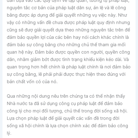
dân dựa vào các quy định về tập quán, tương tự pháp luật,
nguyên tắc cơ bản của pháp luật dân sự, án lệ và lẽ công
bằng được áp dụng để giải quyết những vụ việc này. Như
vậy có những vấn đề chưa được pháp luật quy định nhưng
cũng sẽ đượ giải quyết dựa theo những nguyên tắc trên để
đảm bảo quyền lợi của các bên hay nói cách khác chính là
đảm bảo sự công bằng cho những chủ thể tham gia mối
quan hệ này. Đảm bảo được quyền con người, quyền công
dân, nhằm giảm bớt được tình trạng khiếu kiện kéo dài. Và
quan trọng hơn hết chính là pháp luật chính là nơi đảm bảo
sự công bằng, lẽ phải phải được thực hiện theo đúng với
bản chất vốn có của nó.
Qua những nội dung nêu trên chúng ta có thể nhận thấy
Nhà nước ta đã sử dụng công cụ pháp luật để đảm bảo
công lý cho mọi đối tượng, chủ thể trong đời sống xã hội.
Lựa chọn pháp luật để giải quyết các vấn đề trong đời
sống xã hội chính là lựa chọn chính xác để đảm bảo công
lý.