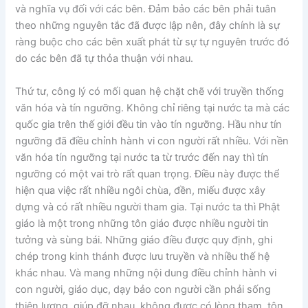
và nghĩa vụ đối với các bên. Đảm bảo các bên phải tuân
theo những nguyên tắc đã được lập nên, đây chính là sự
ràng buộc cho các bên xuất phát từ sự tự nguyên trước đó
do các bên đã tự thỏa thuận với nhau.
Thứ tư, công lý có mối quan hệ chặt chẽ với truyền thống
văn hóa và tín ngưỡng. Không chỉ riêng tại nước ta mà các
quốc gia trên thế giới đều tin vào tín ngưỡng. Hầu như tín
ngưỡng đã điều chỉnh hành vi con người rất nhiều. Với nền
văn hóa tín ngưỡng tại nước ta từ trước đến nay thì tín
ngưỡng có một vai trò rất quan trọng. Điều này được thể
hiện qua việc rất nhiều ngôi chùa, đền, miếu được xây
dựng và có rất nhiều người tham gia. Tại nước ta thì Phật
giáo là một trong những tôn giáo được nhiều người tin
tưởng và sùng bái. Những giáo điều được quy định, ghi
chép trong kinh thánh được lưu truyền và nhiều thế hệ
khác nhau. Và mang những nội dung điều chỉnh hành vi
con người, giáo dục, dạy bảo con người cần phải sống
thiện lương, giúp đỡ nhau, không được có lòng tham, tôn