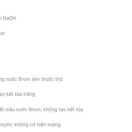
ch NaOH
om
ng nước Brom làm thuốc thử
ạo kết tủa trắng
mất màu nước Brom, không tạo kết tủa
nzylic: không có hiện tượng