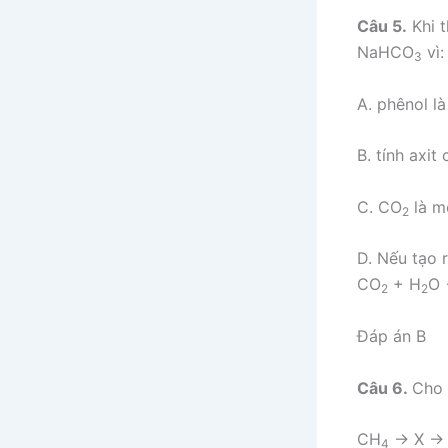
Câu 5.
Khi t
NaHCO
vì:
3
A. phênol là
B. tính axit
C. CO
là mộ
2
D. Nếu tạo 
CO
+ H
O
2
2
Đáp án B
Câu 6.
Cho 
CH
→ X → 
4