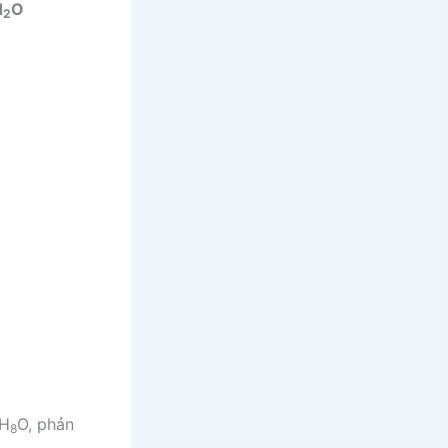
H
O
2
H
O, phản
8