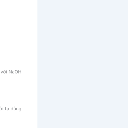
 với NaOH
ời ta dùng