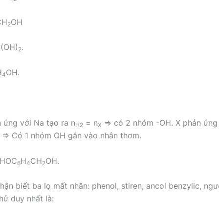
CH
OH
2
(OH)
.
3
2
H
OH.
4
 ứng với Na tạo ra n
= n
=> có 2 nhóm -OH. X phản ứng
H2
X
1:1 => Có 1 nhóm OH gắn vào nhân thơm.
à HOC
H
CH
OH.
6
4
2
ận biết ba lọ mất nhãn: phenol, stiren, ancol benzylic, ngư
hử duy nhất là: