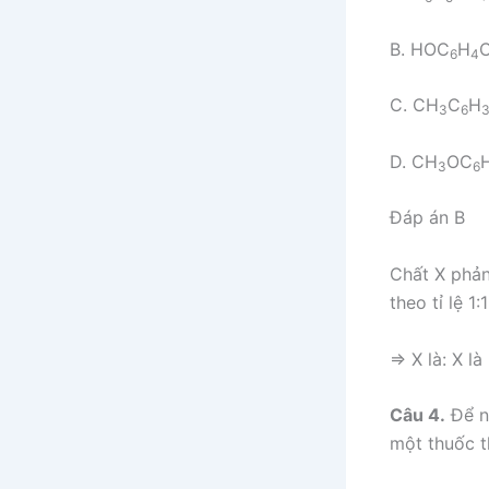
B. HOC
H
6
4
C. CH
C
H
3
6
D. CH
OC
3
6
Đáp án B
Chất X phản
theo tỉ lệ 
=> X là: X l
Câu 4.
Để nh
một thuốc t