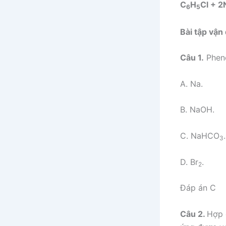
C
H
Cl + 
6
5
Bài tập vận
Câu 1.
Pheno
A. Na.
B. NaOH.
C. NaHCO
.
3
D. Br
.
2
Đáp án C
Câu 2.
Hợp 