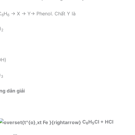
C
H
→ X → Y→ Phenol. Chất Y là
6
6
)
2
OH)
)
3
ng dẫn giải
C
H
Cl + HCl
6
5