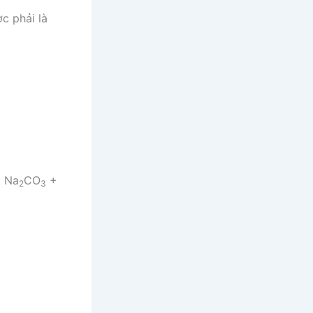
c phải là
: Na
CO
+
2
3