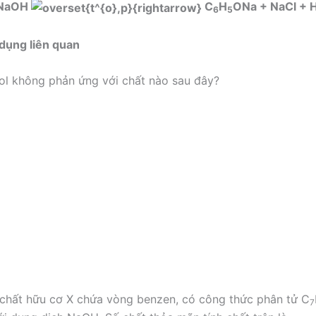
2NaOH
C
H
ONa + NaCl + 
6
5
 dụng liên quan
l không phản ứng với chất nào sau đây?
chất hữu cơ X chứa vòng benzen, có công thức phân tử C
7