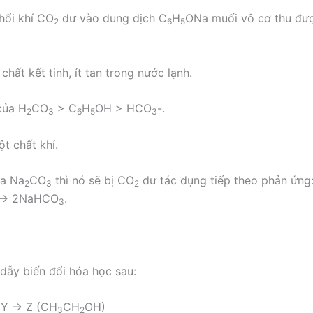
hổi khí CO
dư vào dung dịch C
H
ONa muối vô cơ thu đượ
2
6
5
 chất kết tinh, ít tan trong nước lạnh.
 của H
CO
> C
H
OH > HCO
-.
2
3
6
5
3
t chất khí.
ra Na
CO
thì nó sẽ bị CO
dư tác dụng tiếp theo phản ứng
2
3
2
 → 2NaHCO
.
3
dẫy biến đổi hóa học sau:
Y → Z (CH
CH
OH)
3
2