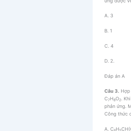
ứng được vớ
A. 3
B. 1
C. 4
D. 2.
Đáp án A
Câu 3.
Hợp 
C
H
O
. Kh
7
8
2
phản ứng. M
Công thức c
A. C
H
CH(
6
5