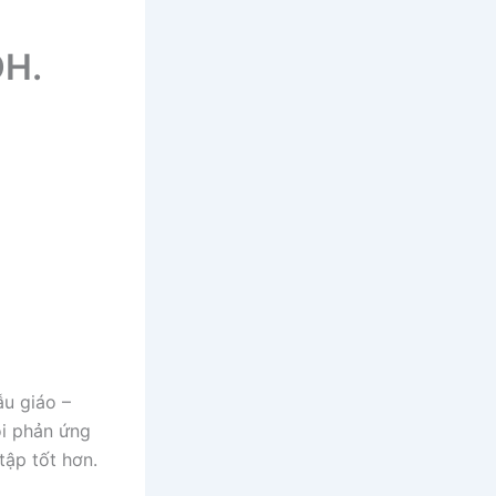
H.
u giáo –
ỗi phản ứng
tập tốt hơn.