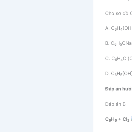
Cho sơ đồ 
A. C
H
(OH
6
4
B. C
H
ONa
6
5
C. C
H
Cl(
6
4
D. C
H
(OH
6
5
Đáp án hướ
Đáp án B
C
H
+ Cl
6
6
2