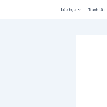
Nhảy
tới
Lớp học
Tranh tô 
nội
dung