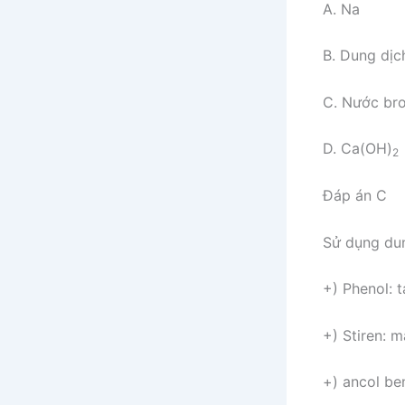
A. Na
B. Dung dị
C. Nước br
D. Ca(OH)
2
Đáp án C
Sử dụng du
+) Phenol: t
+) Stiren: 
+) ancol be