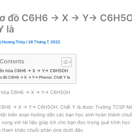
sơ đồ C6H6 → X → Y→ C6H5O
Y là
ị Hương Thủy
/
26 Tháng 7, 2022
 Contents
yển hóa C6H6 → X → Y→ C6H5OH
ơ đồ C6H6 → X → Y→ Phenol. Chất Y là
n hóa C6H6 → X → Y→ C6H5OH
C6H6 → X → Y→ C6H5OH. Chất Y là được Trường TCSP Mẫ
Nội biên soạn hướng dẫn các bạn học sinh hoàn thành chu
vọng với tài liệu giúp ích cho bạn đọc trong quá trình học 
 tham khảo chuỗi phản ứng dưới đây.