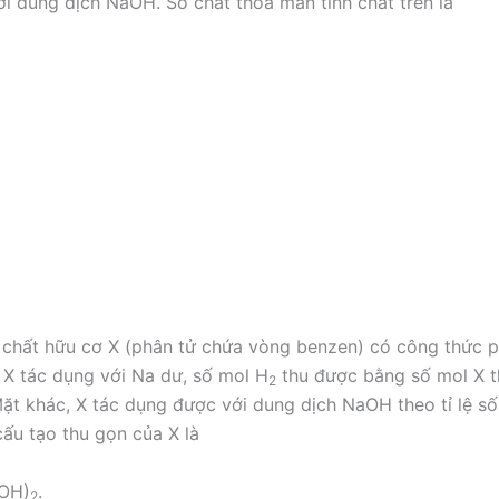
i dung dịch NaOH. Số chất thỏa mãn tính chất trên là
chất hữu cơ X (phân tử chứa vòng benzen) có công thức p
i X tác dụng với Na dư, số mol H
thu được bằng số mol X t
2
ặt khác, X tác dụng được với dung dịch NaOH theo tỉ lệ số m
ấu tạo thu gọn của X là
OH)
.
2