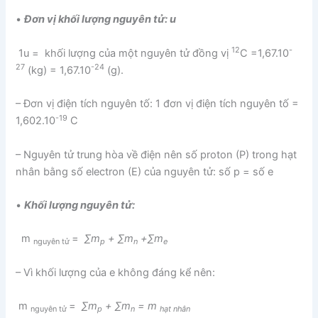
•
Đơn vị khối lượng nguyên tử: u
12
-
1u = khối lượng của một nguyên tử đồng vị
C =1,67.10
27
-24
(kg) = 1,67.10
(g).
– Đơn vị điện tích nguyên tố: 1 đơn vị điện tích nguyên tố =
-19
1,602.10
C
– Nguyên tử trung hòa về điện nên số proton (P) trong hạt
nhân bằng số electron (E) của nguyên tử: số p = số e
•
Khối lượng nguyên tử:
m
=
∑m
+ ∑m
+
∑m
nguyên tử
p
n
e
– Vì khối lượng của e không đáng kể nên:
m
=
∑m
+ ∑m
= m
nguyên tử
p
n
hạt nhân