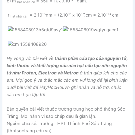
b) m
= 65u = 107,9.10
gam.
hạt nhân Zn
-6
-6
-7
-13
r
= 2.10
nm = (2.10
x 10
)cm = 2.10
cm.
hạt nhân Zn
Hy vọng với bài viết về
thành phần cấu tạo của nguyên tử,
kích thước và khối lượng của các hạt cấu tạo nên nguyên
tử như Proton, Electron và Nơtron
ở trên giúp ích cho các
em. Mọi góp ý và thắc mắc các em vui lòng để lại bình luận
dưới bài viết để HayHocHoi.Vn ghi nhận và hỗ trợ, chúc
các em học tập tốt.
Bản quyền bài viết thuộc trường trung học phổ thông Sóc
Trăng. Mọi hành vi sao chép đều là gian lận.
Nguồn chia sẻ: Trường THPT Thành Phố Sóc Trăng
(thptsoctrang.edu.vn)