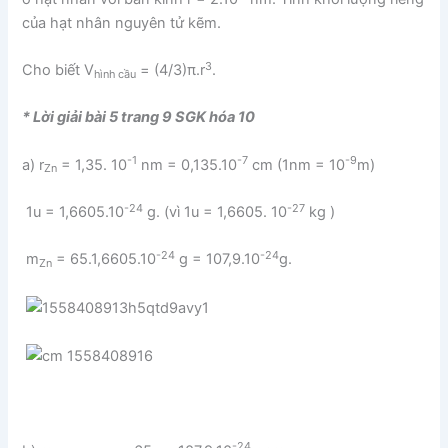
của hạt nhân nguyên tử kẽm.
3
Cho biết V
= (4/3)π.r
.
hình cầu
* Lời giải bài 5 trang 9 SGK hóa 10
-1
-7
-9
a) r
= 1,35. 10
nm = 0,135.10
cm (1nm = 10
m)
Zn
-24
-27
1u = 1,6605.10
g. (vì 1u = 1,6605. 10
kg )
-24
-24
m
= 65.1,6605.10
g = 107,9.10
g.
Zn
-24