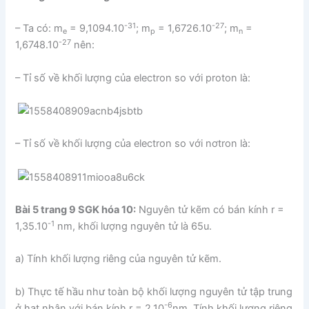
-31
-27
– Ta có: m
= 9,1094.10
; m
= 1,6726.10
; m
=
e
p
n
-27
1,6748.10
nên:
– Tỉ số về khối lượng của electron so với proton là:
– Tỉ số về khối lượng của electron so với nơtron là:
Bài 5 trang 9 SGK hóa 10:
Nguyên tử kẽm có bán kính r =
-1
1,35.10
nm, khối lượng nguyên tử là 65u.
a) Tính khối lượng riêng của nguyên tử kẽm.
b) Thực tế hầu như toàn bộ khối lượng nguyên tử tập trung
-6
ở hạt nhân với bán kính r = 2.10
nm. Tính khối lượng riêng