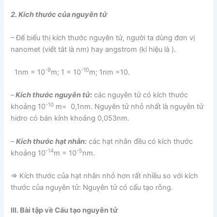
2. Kích thước của nguyên tử
– Để biểu thị kích thước nguyên tử, người ta dùng đơn vị
nanomet (viết tắt là nm) hay angstrom (kí hiệu là
).
-9
-10
1nm = 10
m; 1
= 10
m; 1nm =10
.
–
Kích thước nguyên tử:
các nguyên tử có kích thước
-10
khoảng 10
m= 0,1nm. Nguyên tử nhỏ nhất là nguyên tử
hidro có bán kính khoảng 0,053nm.
–
Kích thước hạt nhân:
các hạt nhân đều có kích thước
-14
-5
khoảng 10
m = 10
nm.
⇒ Kích thước của hạt nhân nhỏ hơn rất nhiều so với kích
thước của nguyên tử: Nguyên tử có cấu tạo rỗng.
III. Bài tập về Cấu tạo nguyên tử