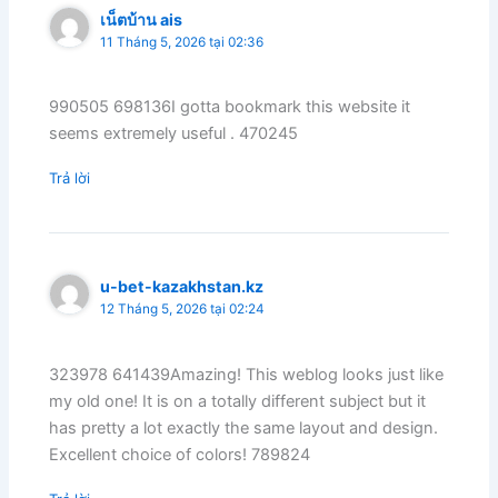
เน็ตบ้าน ais
11 Tháng 5, 2026 tại 02:36
990505 698136I gotta bookmark this website it
seems extremely useful . 470245
Trả lời
u-bet-kazakhstan.kz
12 Tháng 5, 2026 tại 02:24
323978 641439Amazing! This weblog looks just like
my old one! It is on a totally different subject but it
has pretty a lot exactly the same layout and design.
Excellent choice of colors! 789824