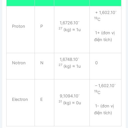
-
+ 1,602.10
19
C
-
1,6726.10
Proton
P
27
(kg) ≈ 1u
1+ (đơn vị
điện tích)
-
1,6748.10
Notron
N
0
27
(kg) ≈ 1u
-
– 1,602.10
19
C
-
9,1094.10
Electron
E
31
(kg) ≈ 0u
1- (đơn vị
điện tích)