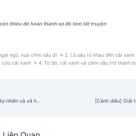
ý còn thiếu để hoàn thành sơ đồ tóm tắt truyện
ngái ngủ, xua chim sâu đi -> 2. Lũ sâu rủ nhau đến cải xanh
 cứu cải xanh -> 4. Từ đó, cải xanh và chim sâu trở thành b
[Cánh diều] Giải tự nhiên và xã hội 1 Bài 7: Thực hành Quan sát cuộc sống xung quanh trường
t Liên Quan