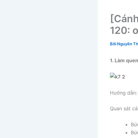
[Cánh 
120: o
Bởi
Nguyễn Th
1. Làm que
Hướng dẫn:
Quan sát cá
Bứ
Bứ