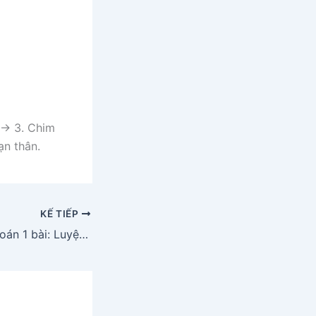
 -> 3. Chim
ạn thân.
KẾ TIẾP
[Cánh diều] Giải toán 1 bài: Luyện tập trang 92