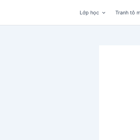
Nhảy
tới
Lớp học
Tranh tô 
nội
dung