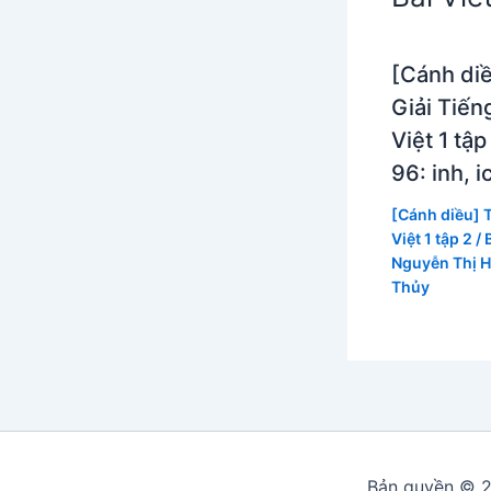
[Cánh di
Giải Tiến
Việt 1 tập
96: inh, i
[Cánh diều] 
Việt 1 tập 2
/ 
Nguyễn Thị 
Thủy
Bản quyền © 