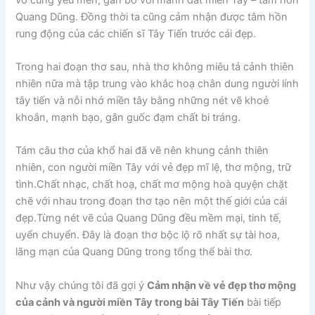
Quang Dũng. Đồng thời ta cũng cảm nhận được tâm hồn
rung động của các chiến sĩ Tây Tiến trước cái đẹp.
Trong hai đoạn thơ sau, nhà thơ không miêu tả cảnh thiên
nhiên nữa mà tập trung vào khắc hoạ chân dung người lính
tây tiến và nỗi nhớ miền tây bằng những nét vẽ khoẻ
khoắn, mạnh bạo, gân guốc đạm chất bi tráng.
Tám câu thơ của khổ hai đã vẽ nên khung cảnh thiên
nhiên, con người miền Tây với vẻ đẹp mĩ lệ, thơ mộng, trữ
tình.Chất nhạc, chất hoạ, chất mơ mộng hoà quyện chặt
chẽ với nhau trong đoạn thơ tạo nên một thế giới của cái
đẹp.Từng nét vẽ của Quang Dũng đều mềm mại, tinh tế,
uyển chuyển. Đây là đoạn thơ bộc lộ rõ nhất sự tài hoa,
lãng mạn của Quang Dũng trong tổng thể bài thơ.
Như vậy chúng tôi đã gợi ý
Cảm nhận về vẻ đẹp thơ mộng
của cảnh và người miền Tây trong bài Tây Tiến
bài tiếp