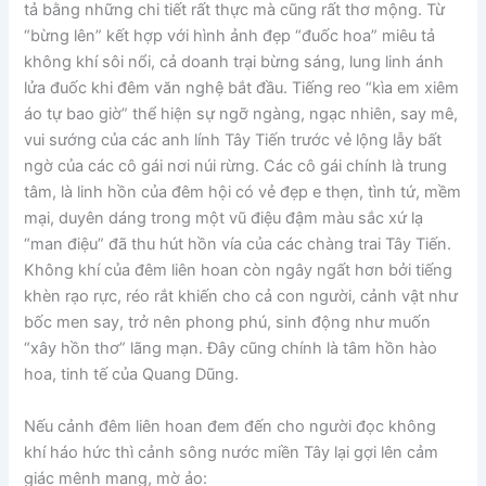
tả bằng những chi tiết rất thực mà cũng rất thơ mộng. Từ
“bừng lên” kết hợp với hình ảnh đẹp “đuốc hoa” miêu tả
không khí sôi nổi, cả doanh trại bừng sáng, lung linh ánh
lửa đuốc khi đêm văn nghệ bắt đầu. Tiếng reo “kìa em xiêm
áo tự bao giờ” thể hiện sự ngỡ ngàng, ngạc nhiên, say mê,
vui sướng của các anh lính Tây Tiến trước vẻ lộng lẫy bất
ngờ của các cô gái nơi núi rừng. Các cô gái chính là trung
tâm, là linh hồn của đêm hội có vẻ đẹp e thẹn, tình tứ, mềm
mại, duyên dáng trong một vũ điệu đậm màu sắc xứ lạ
“man điệu” đã thu hút hồn vía của các chàng trai Tây Tiến.
Không khí của đêm liên hoan còn ngây ngất hơn bởi tiếng
khèn rạo rực, réo rắt khiến cho cả con người, cảnh vật như
bốc men say, trở nên phong phú, sinh động như muốn
“xây hồn thơ” lãng mạn. Đây cũng chính là tâm hồn hào
hoa, tinh tế của Quang Dũng.
Nếu cảnh đêm liên hoan đem đến cho người đọc không
khí háo hức thì cảnh sông nước miền Tây lại gợi lên cảm
giác mênh mang, mờ ảo: