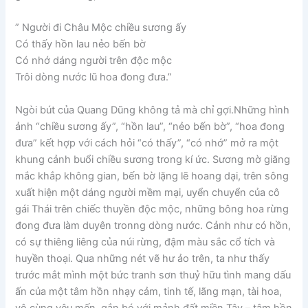
” Người đi Châu Mộc chiều sương ấy
Có thấy hồn lau nẻo bến bờ
Có nhớ dáng người trên độc mộc
Trôi dòng nước lũ hoa đong đưa.”
Ngòi bút của Quang Dũng không tả mà chỉ gợi.Những hình
ảnh “chiều sương ấy”, “hồn lau”, “nẻo bến bờ”, “hoa đong
đưa” kết hợp với cách hỏi “có thấy”, “có nhớ” mở ra một
khung cảnh buổi chiều sương trong kí ức. Sương mờ giăng
mắc khắp không gian, bến bờ lặng lẽ hoang dại, trên sông
xuất hiện một dáng người mềm mại, uyển chuyển của cô
gái Thái trên chiếc thuyền độc mộc, những bông hoa rừng
đong đưa làm duyên tronng dòng nước. Cảnh như có hồn,
có sự thiêng liêng của núi rừng, đậm màu sắc cổ tích và
huyền thoại. Qua những nét vẽ hư ảo trên, ta như thấy
trước mắt mình một bức tranh sơn thuỷ hữu tình mang dấu
ấn của một tâm hồn nhạy cảm, tinh tế, lãng mạn, tài hoa,
vô cùng yêu mến, gắn bó với mảnh đất miền Tây – tâm hồn