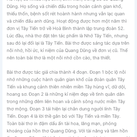
Dũng. Họ sống và chiến đấu trong hoàn cảnh gian khổ,
thiếu thốn, bệnh sốt rét hoành hành nhưng vẫn lạc quan
và chiến đấu anh dũng. Hoạt động được hơn một năm thì
đơn vị Tây Tiến trở về Hoà Bình thành lập trung đoàn 52.
Lúc đầu, nhà thơ đặt tên tác phẩm là Nhớ Tây Tiến, nhưng
sau đó lại đổi lại là Tây Tiến. Bài thơ được sáng tác dựa trên
nỗi nhớ, hồi ức, kỉ niệm của Quang Dũng về đơn vị cũ. Thế
nên toàn bài thơ là một nỗi nhớ cồn cào, tha thiết.
Bài thơ được tác giả chia thành 4 đoạn. Đoạn 1 bộc lộ nỗi
nhớ những cuộc hành quân gian khổ của đoàn quân Tây
Tiến và khung cảnh thiên nhiên miền Tây hùng vĩ, dữ dội,
hoang sơ. Đoạn 2 là những kỉ niệm đẹp về tình quân dân
trong những đêm liên hoan và cảnh sông nước miền Tây
thơ mộng. Đoạn 3 tái hiện lại chân dung người lính Tây
Tiến. Đoạn 4 là lời thề gắn bó với Tây Tiến và miền Tây.
Toàn bài thơ in đậm dấu ấn tài hoa, lãng mạn, phóng
khoáng của hồn thơ Quang Dũng. Với tài năng và tâm hồn