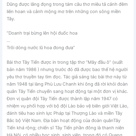
Dũng được lắng đọng trong tám câu thơ miêu tả cảnh đêm
liên hoan và cảnh mộng mơ trên những con sông miền
Tây.
“Doanh trại bừng lên hội đuốc hoa
…
Trôi dòng nước lũ hoa đong đưa”
Bài thơ Tây Tiến được in trong tập thơ “Mây đầu ô” (xuất
bản năm 1986 ) nhưng trước đó đã được bao thế hệ người
yêu thơ truyền tay tìm đọc. Tác giả sáng tác bài thơ này từ
năm 1948 tại làng Phù Lưu Chanh khi ông đã rời khỏi đoàn
quân Tây Tiến chuyển sang hoạt động tại một đơn vị khác.
Đơn vị quân đội Tây Tiến được thành lập năm 1947 có
nhiệm vụ phối hợp với bộ đội Lào bảo vệ biên giới Việt Lào,
đánh tiêu hao sinh lực Pháp tại Thượng Lào và miền Tây
Bắc bộ Việt Nam. Địa bàn hoạt động của đoàn quânTây
Tiến khá rộng; chiến sĩ Tây Tiến phần đông là thanh niên
Hà Nội, có nhiều học sinh, sinh viên, trong đó có Quang