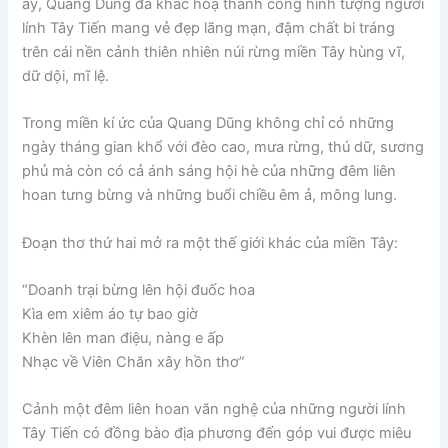
ấy, Quang Dũng đã khắc hoạ thành công hình tượng người
lính Tây Tiến mang vẻ đẹp lãng mạn, đậm chất bi tráng
trên cái nền cảnh thiên nhiên núi rừng miền Tây hùng vĩ,
dữ dội, mĩ lệ.
Trong miền kí ức của Quang Dũng không chỉ có những
ngày tháng gian khổ với đèo cao, mưa rừng, thú dữ, sương
phủ mà còn có cả ánh sáng hội hè của những đêm liên
hoan tưng bừng và những buổi chiều êm ả, mông lung.
Đoạn thơ thứ hai mở ra một thế giới khác của miền Tây:
“Doanh trại bừng lên hội đuốc hoa
Kìa em xiêm áo tự bao giờ
Khèn lên man điệu, nàng e ấp
Nhạc về Viên Chăn xây hồn thơ”
Cảnh một đêm liên hoan văn nghệ của những người lính
Tây Tiến có đồng bào địa phương đến góp vui được miêu