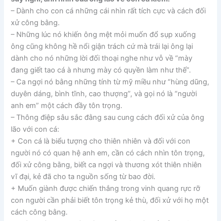
– Dành cho con cá những cái nhìn rất tích cực và cách đối
xử công bằng.
– Những lúc nó khiến ông mệt mỏi muốn đổ sụp xuống
ông cũng không hề nổi giận trách cứ mà trái lại ông lại
dành cho nó những lời đối thoại nghe như vỗ về “mày
đang giết tao cá à nhưng mày có quyền làm như thế”.
– Ca ngợi nó bằng những tính từ mỹ miều như “hùng dũng,
duyên dáng, bình tĩnh, cao thượng”, và gọi nó là “người
anh em” một cách đầy tôn trọng.
– Thông điệp sâu sắc đằng sau cung cách đối xử của ông
lão với con cá:
+ Con cá là biểu tượng cho thiên nhiên và đối với con
người nó có quan hệ anh em, cần có cách nhìn tôn trọng,
đối xử công bằng, biết ca ngợi và thương xót thiên nhiên
vĩ đại, kẻ đã cho ta nguồn sống từ bao đời.
+ Muốn giành được chiến thắng trong vinh quang rực rỡ
con người cần phải biết tôn trọng kẻ thù, đối xử với họ một
cách công bằng.