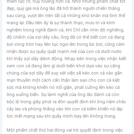
thêm rực rỡ, huy hoàng hơn cả. Nhờ những phẩm chất tốt
đẹp, quý giá mà ông lão đã trở thành người chiến thắng
sau cùng, vượt lên trên tất cả những khó khăn mà tình thế
mang lại. Đầu tiên ấy là sự thành thạo, mưu trí và kinh
nghiệm trong nghề đánh cá, khi Chỉ cần nhìn độ nghiêng,
độ chếch của sợi dây câu, ông đã có thể biết con cá đang
bơi vòng tròn hay liên tục ngoi lên trong lúc bơi, cũng cảm
nhận được sự quẫy quật mạnh mẽ của con cá dưới nước
khi thấy sợi dây đánh động. Nhạy bén trong việc nhận biết
xem con cá đang làm gì dưới biển khơi dựa vào sự căng
chùng của sợi dây để suy xét việc sẽ kéo con cá vào gần
mạn thuyền một cách cẩn thận làm sao cho con cá kiệt
sức mà không khiến nó nổi giận, phát cuồng lên kéo cả
ông xuống biển. Sự lành nghề của ông lão đánh cá còn
bộc lộ trong giây phút ra đòn quyết định khi ông nắm chắc
cây lao và phóng thẳng vào tim con cá kiếm khiến nó lập
tức mất mạng sau khi quẫy mình bay lên không trung.
Một phẩm chất thứ hai đóng vai trò quyết định trong việc