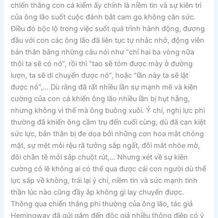
chiến thắng con cá kiếm ấy chính là niềm tin và sự kiên trì
của ông lão suốt cuộc đánh bắt cam go không cân sức.
Điều đó bộc lộ trong việc suốt quá trình hành động, đương
đầu với con các ông lão đã liên tục tự nhắc nhở, động viên
bản thân bằng những câu nói như “chỉ hai ba vòng nữa
thôi ta sẽ có nó”, rồi thì “tao sẽ tóm được mày ở đường
lượn, ta sẽ di chuyển được nó”, hoặc “lần này ta sẽ lật
được nó”,… Dù rằng đã rất nhiều lần sự mạnh mẽ và kiên
cường của con cá khiến ông lão nhiều lần bị hụt hẫng,
nhưng không vì thế mà ông buông xuôi. Ý chí, nghị lực phi
thường đã khiến ông cầm trụ đến cuối cùng, dù đã cạn kiệt
sức lực, bản thân bị đe dọa bởi những cơn hoa mắt chóng
mặt, sự mệt mỏi rệu rã tưởng sắp ngất, đôi mắt nhòe mờ,
đôi chân tê mỏi sắp chuột rút,… Nhưng xét về sự kiên
cường có lẽ không ai có thể qua được cái con người dù thể
lực sắp về không, trái lại ý chí, niềm tin và sức mạnh tinh
thần lúc nào cũng đầy ắp không gì lay chuyển được.
Thông qua chiến thắng phi thường của ông lão, tác giả
Hemingway đã gửi gắm đến độc giả nhiều thông điệp có ý