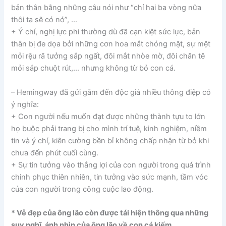
bản thân bằng những câu nói như “chỉ hai ba vòng nữa
thôi ta sẽ có nó”, …
+ Ý chí, nghị lực phi thường dù đã cạn kiệt sức lực, bản
thân bị đe dọa bởi những cơn hoa mắt chóng mặt, sự mệt
mỏi rệu rã tưởng sắp ngất, đôi mắt nhòe mờ, đôi chân tê
mỏi sắp chuột rút,… nhưng không từ bỏ con cá.
– Hemingway đã gửi gắm đến độc giả nhiều thông điệp có
ý nghĩa:
+ Con người nếu muốn đạt được những thành tựu to lớn
họ buộc phải trang bị cho mình trí tuệ, kinh nghiệm, niềm
tin và ý chí, kiên cường bền bỉ không chấp nhận từ bỏ khi
chưa đến phút cuối cùng.
+ Sự tin tưởng vào thắng lợi của con người trong quá trình
chinh phục thiên nhiên, tin tưởng vào sức mạnh, tầm vóc
của con người trong công cuộc lao động.
* Vẻ đẹp của ông lão còn được tái hiện thông qua những
suy nghĩ, ánh nhìn của ông lão về con cá kiếm.