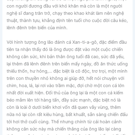
con người đương đầu với khó khăn mà còn là một người
nghệ sĩ đang trăn trở, chạy theo khao khát làm nên nghệ
thuật, thành tựu, khẳng định tên tuổi cho cuộc đời câu kéo,
lênh đênh trên biển của mình.
Với hình tượng ông lão đánh cá Xan-ti-a-gô, đặc điểm đầu
tiên ta nhận thấy đó là ông được đặt vào một cuộc chiến
không cân sức, khi bản thân ông tuổi đã cao, sức đã yếu,
lại thêm đã lênh đênh trên biển mấy ngày, đồ ăn thức uống
thiếu thốn, hư hỏng,… đặc biệt là cô độc, trơ trọi, một mình
trên con thuyền nhỏ không ai giúp đỡ, hết nói chuyện với
chim, hoa, lá, lại rơi vào trầm mặc, đợi chờ một con cá lớn
nhất đời xuất hiện. Đối thủ của ông lại là một con cá kiếm
béo mẫm lên tới hàng tấn, đầy sức mạnh, đặc biệt nó là
còn là loài ở dưới biển khơi vốn đã quen vẫy vùng, thêm
nữa nó lại còn rất kiêu hùng, bất khuất, sẵn sàng chiến đấu
tới hơi thở cuối cùng. Thế nhưng chính từ cái hoàn cảnh
không cân sức này mà chiến thắng của ông lão lại càng