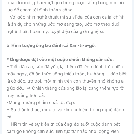
phải đối mặt, phải vượt qua trong cuộc sống bằng mọi nỗ
lực để chạm tới đỉnh thành công.
– Với góc nhìn nghệ thuật thì sự vĩ đại của con cá lại chính
là ẩn dụ cho những ước mơ sáng tạo, ước mơ theo đuổi
nghệ thuật hoàn mỹ, tuyệt diệu của giới nghệ sĩ.
b. Hình tượng ông lão đánh cá Xan-ti-a-gô:
* Ông được đặt vào một cuộc chiến không cân sức:
– Tuổi đã cao, sức đã yếu, lại thêm đã lênh đênh trên biển
mấy ngày, đồ ăn thức uống thiếu thốn, hư hỏng,… đặc biệt
là cô độc, trơ trọi, một mình trên con thuyền nhỏ không ai
giúp đỡ,.. => Chiến thắng của ông lão lại càng thêm rực rỡ,
huy hoàng hơn cả.
-Mang những phẩm chất tốt đẹp:
+ Sự thành thạo, mưu trí và kinh nghiệm trong nghề đánh
cá.
+ Niềm tin và sự kiên trì của ông lão suốt cuộc đánh bắt
cam go không cân sức, liên tục tự nhắc nhở, động viên