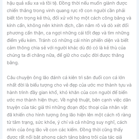
hậu quả xấu xa và tồi tệ. Đồng thời nếu muốn giành được
chiến thắng trong vinh quang rực rỡ con người cần phải
biết tôn trọng kẻ thù, đối xử với họ một cách công bằng và
kính cẩn, không nên khinh địch, cần nắm rõ và dò xét đối
phương cẩn thận, ca ngợi những cái tốt đẹp và tìm những
điểm yếu kém. Tránh có những cái nhìn phiến diện và biết
cảm thông chia sẻ với người khác dù đó có là kẻ thù của
chúng ta đi chăng nữa, để giữ cho cuộc đời được thăng
bằng.
Câu chuyện ông lão đánh cá kiên trì săn đuổi con cá lớn
nhất đời là biểu tượng cho vẻ đẹp của ước mơ thành tựu và
hành trình đầy gian khổ, khó khăn của con người để biến
ước mơ thành hiện thực. Về nghệ thuật, bên cạnh việc dãn
truyện của tác giả thì những đoạn độc thoại của nhân vật
đã khiến cho hình tượng ông lão hiện lên một cách rõ ràng
từ tâm trạng, sức khỏe, ý chí và cả những suy nghĩ, cách
nhìn của ông lão về con các kiếm. Đồng thời cũng thấy
được rất nổi bật phong cách tảng băng trôi của tác giả