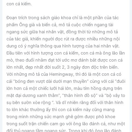
con cá kiếm.
Đoạn trích trong sách giáo khoa chỉ là một phần của tác
phẩm Ông già và biển cả, mô tả cuộc chiến ngang tài
ngang sức giữa hai nhân vật, đồng thời từ những mô tả
của tác giả, khiến người đọc rút ra được nhiều những nội
dung có ý nghĩa thông qua hình tượng của hai nhân vật.
Đầu tiên với hình tượng con cá kiếm, con cá mà ông lão lần
mò, theo đuổi nhằm đạt tới ước mơ đánh bắt được con cá
lớn nhất, đẹp nhất đời suốt 2, 3 ngày đơn độc trên biển.
Với những mô tả của Hemingway, thì đó là một con cá có
cái “bóng đen vượt dài dưới mạn thuyền” cùng với cái “đuôi
lớn hơn cả một chiếc lưỡi hái lớn, màu tím hồng dựng trên
mặt đại dương xanh thẫm”, “thân hình đồ sộ” và “bộ vây to
sụ bên sườn xòe rộng “. Và dĩ nhiên rằng đối với thân hình
to lớn khác thường ấy thì con cá kiếm này cũng mang
trong mình những sức mạnh ghê gớm được phô khoe
trong suốt trận chiến cam go với ông lão đánh cá, như một
đối thủ ngang tầm ngang sức. Trong khi đó ông lão đánh