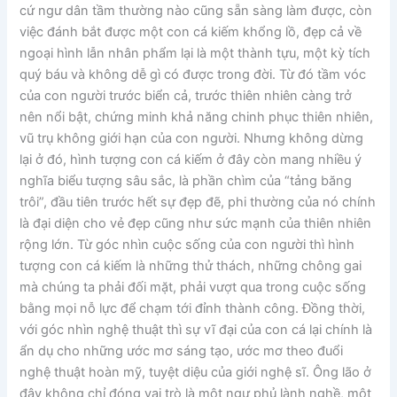
cứ ngư dân tầm thường nào cũng sẵn sàng làm được, còn
việc đánh bắt được một con cá kiếm khổng lồ, đẹp cả về
ngoại hình lẫn nhân phẩm lại là một thành tựu, một kỳ tích
quý báu và không dễ gì có được trong đời. Từ đó tầm vóc
của con người trước biển cả, trước thiên nhiên càng trở
nên nổi bật, chứng minh khả năng chinh phục thiên nhiên,
vũ trụ không giới hạn của con người. Nhưng không dừng
lại ở đó, hình tượng con cá kiếm ở đây còn mang nhiều ý
nghĩa biểu tượng sâu sắc, là phần chìm của “tảng băng
trôi”, đầu tiên trước hết sự đẹp đẽ, phi thường của nó chính
là đại diện cho vẻ đẹp cũng như sức mạnh của thiên nhiên
rộng lớn. Từ góc nhìn cuộc sống của con người thì hình
tượng con cá kiếm là những thử thách, những chông gai
mà chúng ta phải đối mặt, phải vượt qua trong cuộc sống
bằng mọi nỗ lực để chạm tới đỉnh thành công. Đồng thời,
với góc nhìn nghệ thuật thì sự vĩ đại của con cá lại chính là
ẩn dụ cho những ước mơ sáng tạo, ước mơ theo đuổi
nghệ thuật hoàn mỹ, tuyệt diệu của giới nghệ sĩ. Ông lão ở
đây không chỉ đóng vai trò là một ngư phủ lành nghề, một