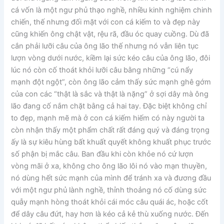
cá vốn là một ngư phủ thạo nghề, nhiều kinh nghiệm chinh
chiến, thế nhưng đối mặt với con cá kiếm to và đẹp này
cũng khiến ông chật vật, rệu rã, đầu óc quay cuồng. Dù đã
cắn phải lưỡi câu của ông lão thế nhưng nó vẫn liên tục
lượn vòng dưới nước, kiềm lại sức kéo câu của ông lão, đôi
lúc nó còn cố thoát khỏi lưỡi câu bằng những “cú nẩy
mạnh đột ngột”, còn ông lão cảm thấy sức mạnh ghê gớm
của con các “thật là sắc và thật là nặng” ở sợi dây mà ông
lão đang cố nắm chặt bằng cả hai tay. Đặc biệt không chỉ
to đẹp, mạnh mẽ mà ở con cá kiếm hiếm có này người ta
còn nhận thấy một phẩm chất rất đáng quý và đáng trọng
ấy là sự kiêu hùng bất khuất quyết không khuất phục trước
số phận bị mắc câu. Ban đầu khi còn khỏe nó cứ lượn
vòng mãi ở xa, không cho ông lão lôi nó vào mạn thuyền,
nó dùng hết sức mạnh của mình để tránh xa và đương đầu
với một ngư phủ lành nghề, thỉnh thoảng nó cố dùng sức
quẫy mạnh hòng thoát khỏi cái móc câu quái ác, hoặc cốt
để dây câu đứt, hay hơn là kéo cả kẻ thù xuống nước. Đến