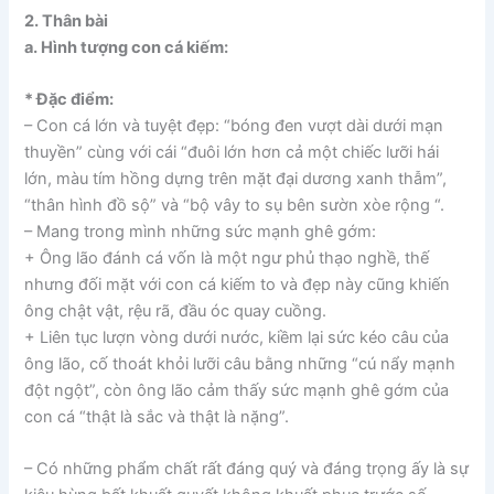
2. Thân bài
a. Hình tượng con cá kiếm:
* Đặc điểm:
– Con cá lớn và tuyệt đẹp: “bóng đen vượt dài dưới mạn
thuyền” cùng với cái “đuôi lớn hơn cả một chiếc lưỡi hái
lớn, màu tím hồng dựng trên mặt đại dương xanh thẫm”,
“thân hình đồ sộ” và “bộ vây to sụ bên sườn xòe rộng “.
– Mang trong mình những sức mạnh ghê gớm:
+ Ông lão đánh cá vốn là một ngư phủ thạo nghề, thế
nhưng đối mặt với con cá kiếm to và đẹp này cũng khiến
ông chật vật, rệu rã, đầu óc quay cuồng.
+ Liên tục lượn vòng dưới nước, kiềm lại sức kéo câu của
ông lão, cố thoát khỏi lưỡi câu bằng những “cú nẩy mạnh
đột ngột”, còn ông lão cảm thấy sức mạnh ghê gớm của
con cá “thật là sắc và thật là nặng”.
– Có những phẩm chất rất đáng quý và đáng trọng ấy là sự