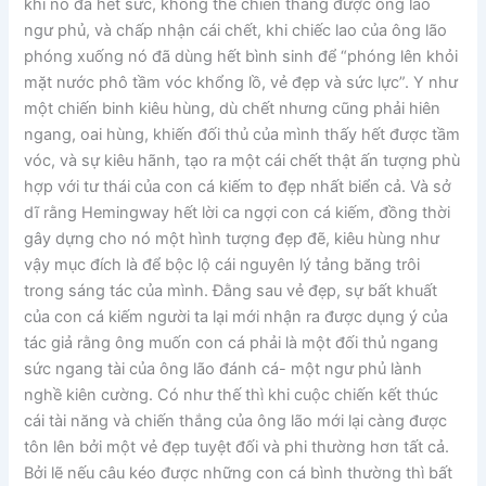
khi nó đã hết sức, không thể chiến thắng được ông lão
ngư phủ, và chấp nhận cái chết, khi chiếc lao của ông lão
phóng xuống nó đã dùng hết bình sinh để “phóng lên khỏi
mặt nước phô tầm vóc khổng lồ, vẻ đẹp và sức lực”. Y như
một chiến binh kiêu hùng, dù chết nhưng cũng phải hiên
ngang, oai hùng, khiến đối thủ của mình thấy hết được tầm
vóc, và sự kiêu hãnh, tạo ra một cái chết thật ấn tượng phù
hợp với tư thái của con cá kiếm to đẹp nhất biển cả. Và sở
dĩ rằng Hemingway hết lời ca ngợi con cá kiếm, đồng thời
gây dựng cho nó một hình tượng đẹp đẽ, kiêu hùng như
vậy mục đích là để bộc lộ cái nguyên lý tảng băng trôi
trong sáng tác của mình. Đằng sau vẻ đẹp, sự bất khuất
của con cá kiếm người ta lại mới nhận ra được dụng ý của
tác giả rằng ông muốn con cá phải là một đối thủ ngang
sức ngang tài của ông lão đánh cá- một ngư phủ lành
nghề kiên cường. Có như thế thì khi cuộc chiến kết thúc
cái tài năng và chiến thắng của ông lão mới lại càng được
tôn lên bởi một vẻ đẹp tuyệt đối và phi thường hơn tất cả.
Bởi lẽ nếu câu kéo được những con cá bình thường thì bất