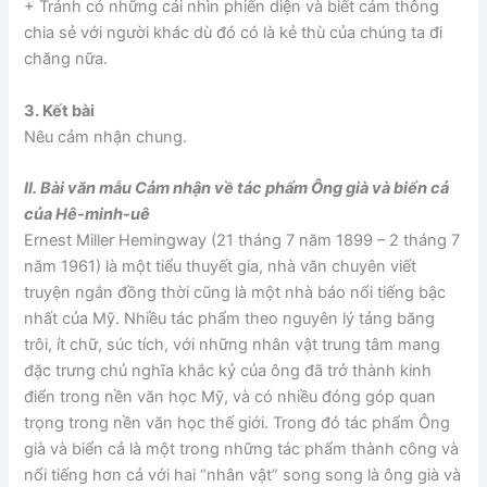
+ Tránh có những cái nhìn phiến diện và biết cảm thông
chia sẻ với người khác dù đó có là kẻ thù của chúng ta đi
chăng nữa.
3. Kết bài
Nêu cảm nhận chung.
II. Bài văn mẫu Cảm nhận về tác phẩm Ông già và biển cả
của Hê-minh-uê
Ernest Miller Hemingway (21 tháng 7 năm 1899 – 2 tháng 7
năm 1961) là một tiểu thuyết gia, nhà văn chuyên viết
truyện ngắn đồng thời cũng là một nhà báo nổi tiếng bậc
nhất của Mỹ. Nhiều tác phẩm theo nguyên lý tảng băng
trôi, ít chữ, súc tích, với những nhân vật trung tâm mang
đặc trưng chủ nghĩa khắc kỷ của ông đã trở thành kinh
điển trong nền văn học Mỹ, và có nhiều đóng góp quan
trọng trong nền văn học thế giới. Trong đó tác phẩm Ông
già và biển cả là một trong những tác phẩm thành công và
nổi tiếng hơn cả với hai “nhân vật” song song là ông già và