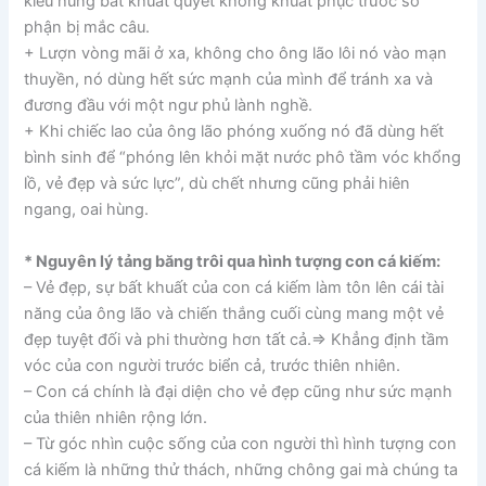
kiêu hùng bất khuất quyết không khuất phục trước số
phận bị mắc câu.
+ Lượn vòng mãi ở xa, không cho ông lão lôi nó vào mạn
thuyền, nó dùng hết sức mạnh của mình để tránh xa và
đương đầu với một ngư phủ lành nghề.
+ Khi chiếc lao của ông lão phóng xuống nó đã dùng hết
bình sinh để “phóng lên khỏi mặt nước phô tầm vóc khổng
lồ, vẻ đẹp và sức lực”, dù chết nhưng cũng phải hiên
ngang, oai hùng.
* Nguyên lý tảng băng trôi qua hình tượng con cá kiếm:
– Vẻ đẹp, sự bất khuất của con cá kiếm làm tôn lên cái tài
năng của ông lão và chiến thắng cuối cùng mang một vẻ
đẹp tuyệt đối và phi thường hơn tất cả.=> Khẳng định tầm
vóc của con người trước biển cả, trước thiên nhiên.
– Con cá chính là đại diện cho vẻ đẹp cũng như sức mạnh
của thiên nhiên rộng lớn.
– Từ góc nhìn cuộc sống của con người thì hình tượng con
cá kiếm là những thử thách, những chông gai mà chúng ta