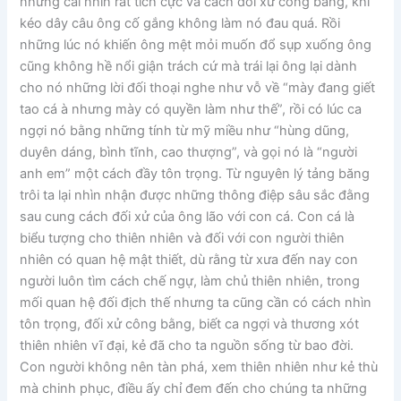
những cái nhìn rất tích cực và cách đối xử công bằng, khi
kéo dây câu ông cố gắng không làm nó đau quá. Rồi
những lúc nó khiến ông mệt mỏi muốn đổ sụp xuống ông
cũng không hề nổi giận trách cứ mà trái lại ông lại dành
cho nó những lời đối thoại nghe như vỗ về “mày đang giết
tao cá à nhưng mày có quyền làm như thế”, rồi có lúc ca
ngợi nó bằng những tính từ mỹ miều như “hùng dũng,
duyên dáng, bình tĩnh, cao thượng”, và gọi nó là “người
anh em” một cách đầy tôn trọng. Từ nguyên lý tảng băng
trôi ta lại nhìn nhận được những thông điệp sâu sắc đằng
sau cung cách đối xử của ông lão với con cá. Con cá là
biểu tượng cho thiên nhiên và đối với con người thiên
nhiên có quan hệ mật thiết, dù rằng từ xưa đến nay con
người luôn tìm cách chế ngự, làm chủ thiên nhiên, trong
mối quan hệ đối địch thế nhưng ta cũng cần có cách nhìn
tôn trọng, đối xử công bằng, biết ca ngợi và thương xót
thiên nhiên vĩ đại, kẻ đã cho ta nguồn sống từ bao đời.
Con người không nên tàn phá, xem thiên nhiên như kẻ thù
mà chinh phục, điều ấy chỉ đem đến cho chúng ta những