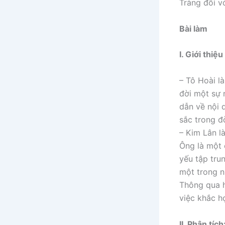
Tràng đối v
Bài làm
I. Giới thiệ
– Tô Hoài l
đời một sự 
dẫn về nội 
sắc trong đ
– Kim Lân l
Ông là một 
yếu tập tru
một trong n
Thông qua h
việc khắc h
II. Phân tích