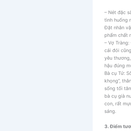
– Nét đặc s
tình huống 
Đặt nhân vậ
phẩm chất n
– Vợ Tràng:
cái đói cũn
yêu thương,
hậu đúng m
Bà cụ Tứ: S
khọng”, thâ
sống tối tă
bà cụ già n
con, rất mực
sáng.
3. Điểm tươ