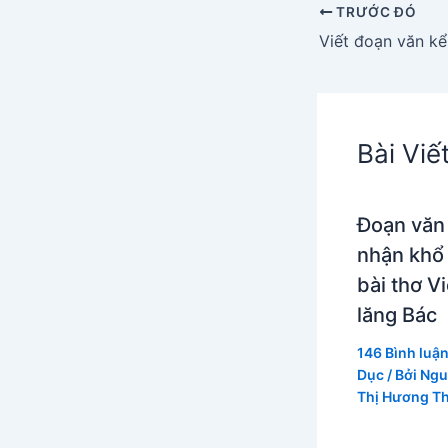
TRƯỚC ĐÓ
Viết đoạn văn kể
Bài Viế
Đoạn văn
nhận khổ
bài thơ V
lăng Bác
146 Bình luậ
Dục
/ Bởi
Ngu
Thị Hương T