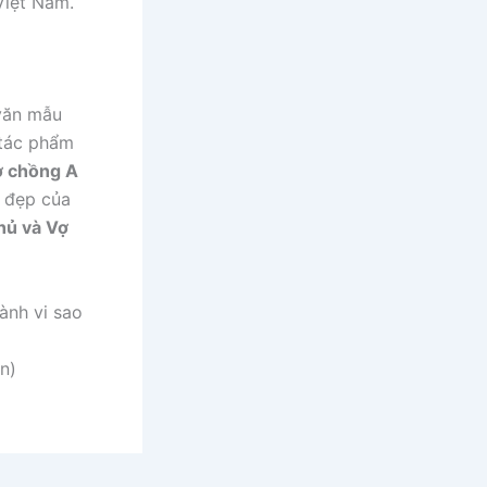
Việt Nam.
 văn mẫu
 tác phẩm
ợ chồng A
ẻ đẹp của
Phủ và Vợ
ành vi sao
n)