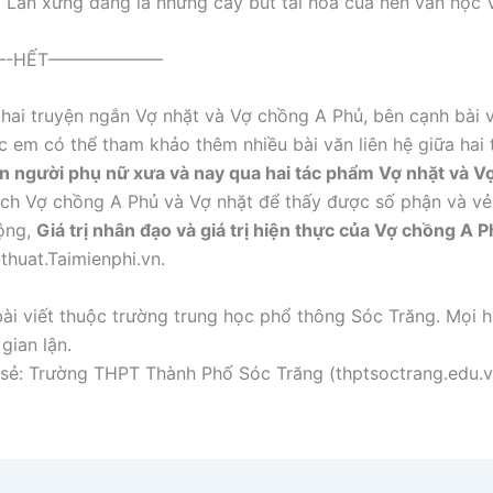
 Lân xứng đáng là những cây bút tài hoa của nền văn học 
-HẾT——————–
 hai truyện ngắn Vợ nhặt và Vợ chồng A Phủ, bên cạnh bài
ác em có thể tham khảo thêm nhiều bài văn liên hệ giữa hai
n người phụ nữ xưa và nay qua hai tác phẩm Vợ nhặt và V
tích Vợ chồng A Phủ và Vợ nhặt để thấy được số phận và v
ộng,
Giá trị nhân đạo và giá trị hiện thực của Vợ chồng A 
thuat.Taimienphi.vn.
ài viết thuộc trường trung học phổ thông Sóc Trăng. Mọi h
gian lận.
sẻ: Trường THPT Thành Phố Sóc Trăng (thptsoctrang.edu.v