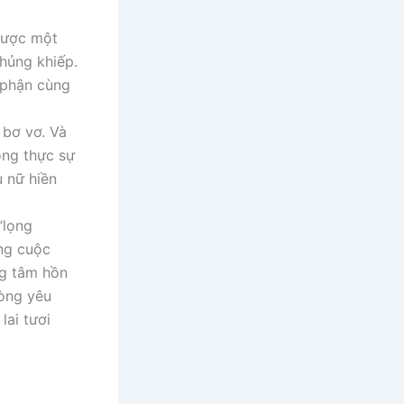
 được một
khủng khiếp.
 phận cùng
 bơ vơ. Và
ồng thực sự
 nữ hiền
“lọng
ng cuộc
ng tâm hồn
lòng yêu
lai tươi