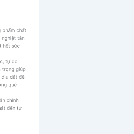
g phẩm chất
 nghiệt tàn
t hết sức
c, tự do
n trọng giúp
 dìu dắt để
hóng quê
ân chính
hát đến tự