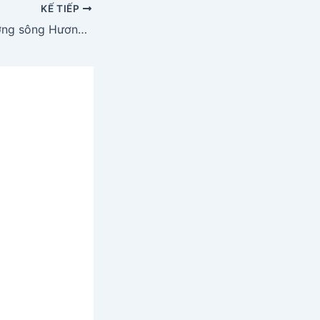
KẾ TIẾP
Phân tích hình tượng sông Hương trong Ai đã đặt tên cho dòng sông