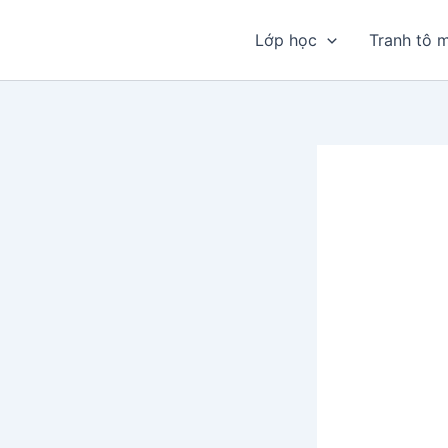
Nhảy
tới
Lớp học
Tranh tô 
nội
dung