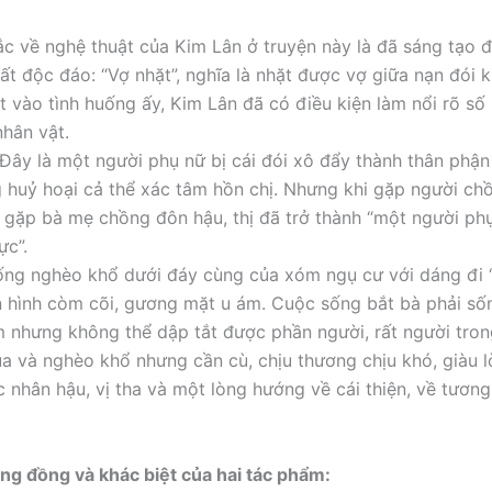
ắc về nghệ thuật của Kim Lân ở truyện này là đã sáng tạo
rất độc đáo: “Vợ nhặt”, nghĩa là nhặt được vợ giữa nạn đói 
t vào tình huống ấy, Kim Lân đã có điều kiện làm nổi rõ số
hân vật.
 Đây là một người phụ nữ bị cái đói xô đẩy thành thân phận
g huỷ hoại cả thể xác tâm hồn chị. Nhưng khi gặp người ch
 gặp bà mẹ chồng đôn hậu, thị đã trở thành “một người phụ
ực”.
ống nghèo khổ dưới đáy cùng của xóm ngụ cư với dáng đi 
n hình còm cõi, gương mặt u ám. Cuộc sống bắt bà phải số
m nhưng không thể dập tắt được phần người, rất người tro
ua và nghèo khổ nhưng cần cù, chịu thương chịu khó, giàu 
 nhân hậu, vị tha và một lòng hướng về cái thiện, về tương 
ng đồng và khác biệt của hai tác phẩm: