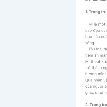
1. Trong tr
– Mị là một
cao đẹp của
bạo của cườ
sống.
– Tô Hoài đ
tiềm ẩn mãn
Mị thoát kh
trở thành n
hương mình 
Qua nhân vậ
của người p
giác, dưới 
2. Trong tr