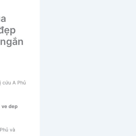
ủa
 đẹp
 ngắn
ị cứu A Phủ
 Phủ và