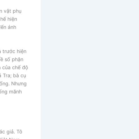
n vật phụ
thế hiện
đến ánh
ả trước hiện
về số phận
n của chế độ
 Tra; bà cụ
 sống. Nhưng
sống mãnh
ác giả. Tô