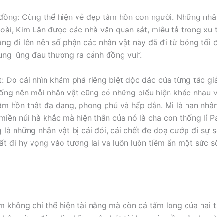
đồng: Cùng thể hiện vẻ đẹp tâm hồn con người. Những nhâ
oài, Kim Lân được các nhà văn quan sát, miêu tả trong xu 
ộng đi lên nên số phận các nhân vật này đã đi từ bóng tối 
hung lũng đau thương ra cánh đồng vui”.
t: Do cái nhìn khám phá riêng biệt độc đáo của từng tác gi
ống nên mỗi nhân vật cũng có những biểu hiện khác nhau 
âm hồn thật đa dạng, phong phú và hấp dẫn. Mị là nạn nhâ
miền núi hà khắc mà hiện thân của nó là cha con thống lí Pá
g là những nhân vật bị cái đói, cái chết đe doạ cướp đi sự
t đi hy vọng vào tương lai và luôn luôn tiềm ẩn một sức 
:
m không chỉ thể hiện tài năng mà còn cả tấm lòng của hai t