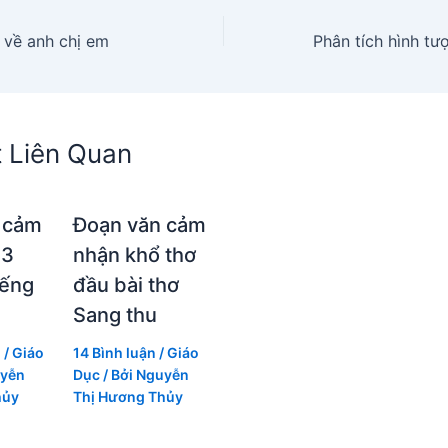
 về anh chị em
t Liên Quan
 cảm
Đoạn văn cảm
 3
nhận khổ thơ
iếng
đầu bài thơ
Sang thu
n
/
Giáo
14 Bình luận
/
Giáo
yễn
Dục
/ Bởi
Nguyễn
hủy
Thị Hương Thủy