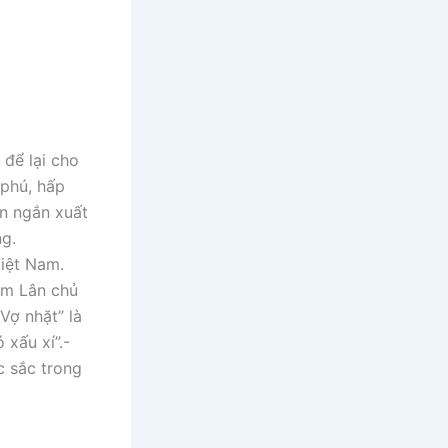
 để lại cho
 phú, hấp
ện ngắn xuất
ng.
Việt Nam.
Kim Lân chủ
Vợ nhặt” là
xấu xí”.-
c sắc trong