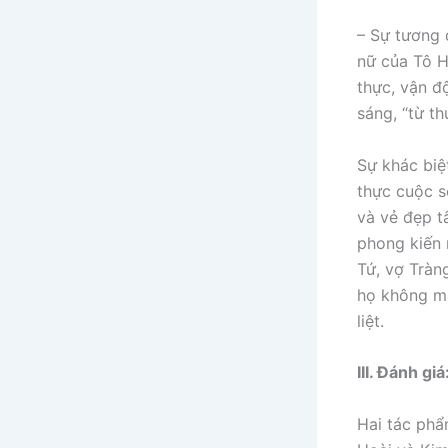
– Sự tương 
nữ của Tô H
thực, vận đ
sáng, “từ t
Sự khác biệ
thực cuộc s
và vẻ đẹp t
phong kiến 
Tứ, vợ Tràn
họ không mấ
liệt.
III. Đánh giá
Hai tác phẩ