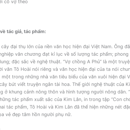
ới cô vợ theo
u về tác giả, tác phẩm:
à cây đại thụ lớn của nền văn học hiện đại Việt Nam. Ông đã
nghiệp văn chương đạt kỉ lục về số lượng tác phẩm; phong
dung; đặc sắc về nghệ thuật. “Vợ chồng A Phủ” là một truy
ời văn Tô Hoài nói riêng và văn học hiện đại của ta nói chu
à một trong những nhà văn tiêu biểu của văn xuôi hiện đại 
cây bút viết truyện ngắn tài hoa. Thế giới nghệ thuật của 
ng ở khung cảnh nông thôn và hình tượng người nông dân. “
hững tác phẩm xuất sắc của Kim Lân, in trong tập “Con chó 
ai tác phẩm, Tô Hoài và Kim Lân đã thể hiện những nét đặ
ọa vẻ đẹp tâm hồn người phụ nữ.
: