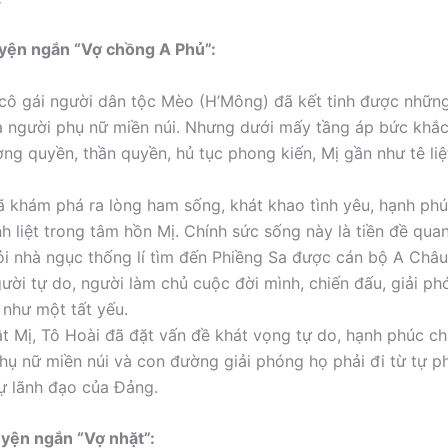
uyện ngắn “Vợ chồng A Phủ”:
 cô gái người dân tộc Mèo (H’Mông) đã kết tinh được nhữn
 người phụ nữ miền núi. Nhưng dưới mấy tầng áp bức khắc
ng quyền, thần quyền, hủ tục phong kiến, Mị gần như tê liệ
ã khám phá ra lòng ham sống, khát khao tình yêu, hạnh phú
h liệt trong tâm hồn Mị. Chính sức sống này là tiền đề qua
ỏi nhà ngục thống lí tìm đến Phiềng Sa được cán bộ A Châu
gười tự do, người làm chủ cuộc đời mình, chiến đấu, giải p
như một tất yếu.
t Mị, Tô Hoài đã đặt vấn đề khát vọng tự do, hạnh phúc ch
hụ nữ miền núi và con đường giải phóng họ phải đi từ tự p
sự lãnh đạo của Đảng.
uyện ngắn “Vợ nhặt”: