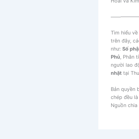
Hoài và Kim
——————
Tìm hiểu về
trên đây, c
như:
Số phậ
Phủ
, Phân 
người lao đ
nhặt
tại Thu
Bản quyền b
chép đều là 
Nguồn chia 