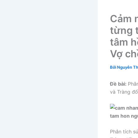
Cảm n
từng t
tâm h
Vợ ch
Bởi
Nguyễn Th
Đề bài:
Phân
và Tràng đố
Phân tích s