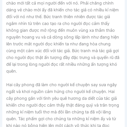
chào mới tất cả mọi người đến với nó. Phải chăng chính
dáng vẻ chào mời ấy đã khiến cho tác giả có nhiều kỉ niệm
đối với nó như thế. Bức tranh thiên nhiên được tác giả
ngắm nhìn từ trên cao tạo ra cho người đọc cảm thấy
không gian được mở rộng đến muôn vùng xa thẳm thảo
nguyên hoang vu và cả dòng sông lấp lánh như đang hiện
lên trước mắt người đọc khiến ta như đang hòa chung
cùng một cảm xúc đối với tác giả. Bức tranh mà tác giả gợi
cho người đọc thật ấn tượng đầy đặc trưng và quyến rũ đã
để lại trong lòng người đọc rất nhiều những ấn tượng khó
quên.
Hai cây phong đã làm cho người kể chuyện say sưa ngây
ngất và khơi nguồn cảm hứng cho người kể chuyện. Hai
cây phong gắn với tình yêu quê hương da diết của tác giả
khiến cho người đọc cảm thấy thật đáng quý và trân trọng
những kỉ niệm tuổi thơ mà đôi lần chúng ta đã vội lãng
quên. Tác phẩm gợi cho chúng ta những kỉ niệm ấy và từ
khi nào nó bỗng hiện lên một cách vô thức khi ta đọc