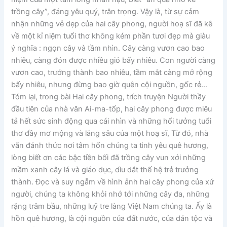
trồng cây”, đáng yêu quý, trân trọng. Vậy là, từ sự cảm
nhận những vẻ dẹp của hai cây phong, người hoạ sĩ đã kê
về một kỉ niệm tuổi thơ không kém phần tươi đẹp mà giàu
ý nghĩa : ngọn cây và tầm nhìn. Cây càng vươn cao bao
nhiêu, càng đón được nhiều gió bấy nhiêu. Con người càng
vươn cao, trướng thành bao nhiêu, tầm mắt càng mở rộng
bấy nhiêu, nhưng đừng bao giờ quên cội nguồn, gốc rẻ…
Tóm lại, trong bài Hai cây phong, trích truyện Người thầy
đầu tiên của nhà văn Ai-ma-tốp, hai cây phong được miêu
tả hết sức sinh động qua cái nhìn và những hổi tưởng tuổi
thơ đầy mơ mộng và lắng sâu của một hoạ sĩ, Từ đó, nhà
vãn đánh thức nơi tâm hổn chúng ta tình yêu quê hương,
lòng biết ơn các bậc tiền bối đã trồng cây vun xới những
mầm xanh cây lá và giáo dục, dìu dắt thế hệ trẻ trưởng
thành. Đọc và suy ngẫm về hình ảnh hai cây phong của xứ
người, chúng ta không khỏi nhớ tới những cây đa, những
rặng trâm bầu, những luỹ tre làng Việt Nam chúng ta. Ấy là
hồn quê hương, là cội nguồn của đất nước, của dán tộc và