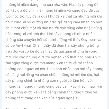
những kỉ niệm đáng nhớ của nhà văn. Hai cây phong đối
với tác giả đó chính là những kỉ niệm vô cùng đẹp đẽ của
tuổi học trò ,tuy đã là quá khứ đã xa thật xa nhưng mỗi khi
hồi tưởng lại nó dường như tác giả đang cảm nhận nó một
chút một chút một và đưa người đọc cùng cảm nhận cùng
hồi tưởng lại với nhà thơ. Hai cây phong chính là nhân
chứng câu chuyện hết sức sinh động về thầy Đuy -sen và
cô bé An-t -nai. Chính thầy đã đem hai cây phong trồng
trên đồi với cô bé đó và thầy đã gửi gắm những hi vọng
mơ ước cho những đứa trẻ nghèo khổ thất học như An-t-
Nai ngày càng được mở mang kiến thức và trở thành
những con người có ích. Hình ảnh nhân hóa hai cây phong
có tiếng nói riêng và chan chứa những lời nói êm dịu, hai
cây phong chính là những con người có tâm hồn với
những tâm trạng những cung bậc cảm xúc khác nhau. Hai
cây phong được kể và tả bằng chính trí tưởng tượng và
những tâm trạng đan xen của người nghệ sĩ.