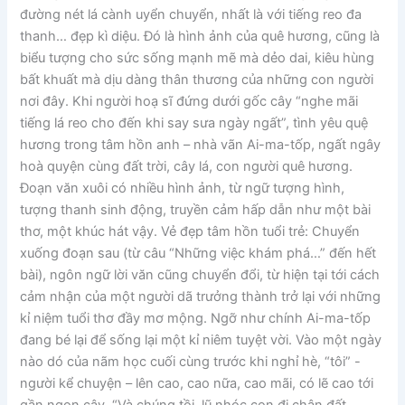
đường nét lá cành uyển chuyển, nhất là với tiếng reo đa
thanh… đẹp kì diệu. Đó là hình ảnh của quê hương, cũng là
biểu tượng cho sức sống mạnh mẽ mà dẻo dai, kiêu hùng
bất khuất mà dịu dàng thân thương của những con người
nơi đây. Khi người hoạ sĩ đứng dưới gốc cây “nghe mãi
tiếng lá reo cho đến khi say sưa ngày ngất”, tình yêu quệ
hương trong tâm hồn anh – nhà vãn Ai-ma-tốp, ngất ngây
hoà quyện cùng đất trời, cây lá, con người quê hương.
Đoạn văn xuôi có nhiều hình ảnh, từ ngữ tượng hình,
tượng thanh sinh động, truyền cảm hấp dẫn như một bài
thơ, một khúc hát vậy. Vẻ đẹp tâm hồn tuổi trẻ: Chuyển
xuống đoạn sau (từ câu “Những việc khám phá…” đến hết
bài), ngôn ngữ lời văn cũng chuyển đổi, từ hiện tại tới cách
cảm nhận của một người dã trưởng thành trở lại với những
kỉ niệm tuổi thơ đầy mơ mộng. Ngỡ như chính Ai-ma-tốp
đang bé lại để sống lại một kỉ niêm tuyệt vời. Vào một ngày
nào dó của nãm học cuối cùng trước khi nghỉ hè, “tôi” -
người kể chuyện – lên cao, cao nữa, cao mãi, có lẽ cao tới
gần ngọn cây. “Và chúng tồi, lũ nhóc con đi chân đất…