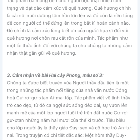
Tác phẩm đã mang đến cho người đọc thật nhiều tâm
trạng và dạt dào cảm xúc về quê hương. Quê hương chính
là cái nôi nuôi dưỡng tâm hồn lớn lên và đó còn là nền tảng
để con người có thể đứng lên trong bất kì hoàn cảnh nào.
Đó chính là cảm xúc lòng biết ơn của người họa sĩ đối với
quê hương nơi chôn rau cắt rốn của mình. Tác phẩm như
một lời thức tỉnh đối với chúng ta cho chúng ta những cảm
nhận thật gần gũi về quê hương.
3. Cảm nhận về bài Hai cây Phong, mẫu số 3:
Chúng ta được biết truyện vừa Người thầy đầu tiên là một
trong những tác phẩm nổi tiếng của nhà vãn nước Cộng
hoà Cư-rơ-gư-xtan Ai-ma-tốp. Tác phẩm viết về tình thầy
trò cao đẹp, từ đó ca ngợi sức sống dẻo dai, sự vươn lên
mạnh mẽ của một lớp người tuổi trẻ trên đất nước Cư-rơ-
gư-xtan những năm hai mươi của thế kỉ trước. Tiêu biểu
cho lớp người ấy là thầy giáo Đuy-sen và cô học trò An-tư-
nai. Trong truyện có chi tiết đặc sắc: Một hôm thầy Đuy-