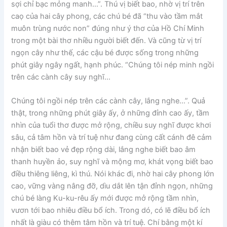
sợi chỉ bạc mỏng manh…”. Thú vị biết bao, nhờ vị trí trên
caọ của hai cây phong, các chú bé đã “thu vào tầm mắt
muôn trùng nước non” đúng như ý thơ của Hồ Chí Minh
trong một bài thơ nhiều người biết đến. Và cũng từ vị trí
ngọn cây như thế, các cậu bé được sống trong những
phút giây ngây ngất, hạnh phúc. “Chúng tôi nép minh ngồi
trên các cành cây suy nghĩ…
Chúng tôi ngồi nép trên các cành cây, lắng nghe…”. Quả
thật, trong những phút giây ấy, ở những đỉnh cao ấy, tầm
nhìn của tuổi thơ được mở rộng, chiều suy nghĩ được khơi
sâu, cả tâm hồn và trí tuệ như đang cùng cất cánh đê cảm
nhận biết bao vẻ đẹp rộng dài, lắng nghe biết bao âm
thanh huyền ảo, suy nghĩ và mộng mơ, khát vọng biết bao
điều thiêng liêng, kì thú. Nói khác đi, nhờ hai cây phong lớn
cao, vững vàng nâng đỡ, dìu dắt lên tận đỉnh ngọn, những
chú bé làng Ku-ku-rêu ấy mới được mở rộng tầm nhìn,
vươn tới bao nhiêu điều bổ ích. Trong dó, có lẽ điều bổ ích
nhất là giàu có thêm tâm hồn và trí tuệ. Chí bằng một kí