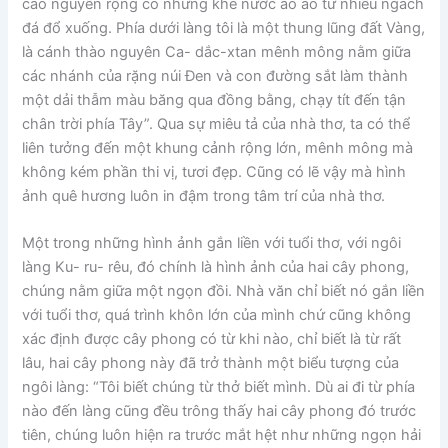
cao nguyên rộng có những khe nước ào ào từ nhiều ngách
đá đổ xuống. Phía dưới làng tôi là một thung lũng đất Vàng,
là cánh thào nguyên Ca- dắc-xtan mênh mông nằm giữa
các nhánh của rặng núi Đen và con đường sắt làm thành
một dải thẫm màu băng qua đồng bằng, chạy tít đến tận
chân trời phía Tây”. Qua sự miêu tả của nhà thơ, ta có thể
liên tưởng đến một khung cảnh rộng lớn, mênh mông mà
không kém phần thi vị, tươi đẹp. Cũng có lẽ vậy mà hình
ảnh quê hương luôn in đậm trong tâm trí của nhà thơ.
Một trong những hình ảnh gắn liền với tuổi thơ, với ngôi
làng Ku- ru- rêu, đó chính là hình ảnh của hai cây phong,
chúng nằm giữa một ngọn đồi. Nhà văn chỉ biết nó gắn liền
với tuổi thơ, quá trình khôn lớn của mình chứ cũng không
xác định được cây phong có từ khi nào, chỉ biết là từ rất
lâu, hai cây phong này đã trở thành một biểu tượng của
ngôi làng: “Tôi biết chúng từ thở biết mình. Dù ai đi từ phía
nào đến làng cũng đều trông thấy hai cây phong đó trước
tiên, chúng luôn hiện ra trước mắt hệt như những ngọn hải