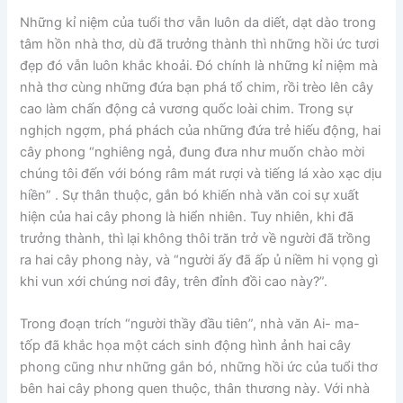
Những kỉ niệm của tuổi thơ vẫn luôn da diết, dạt dào trong
tâm hồn nhà thơ, dù đã trưởng thành thì những hồi ức tươi
đẹp đó vẫn luôn khắc khoải. Đó chính là những kỉ niệm mà
nhà thơ cùng những đứa bạn phá tổ chim, rồi trèo lên cây
cao làm chấn động cả vương quốc loài chim. Trong sự
nghịch ngợm, phá phách của những đứa trẻ hiếu động, hai
cây phong “nghiêng ngả, đung đưa như muốn chào mời
chúng tôi đến với bóng râm mát rượi và tiếng lá xào xạc dịu
hiền” . Sự thân thuộc, gắn bó khiến nhà văn coi sự xuất
hiện của hai cây phong là hiển nhiên. Tuy nhiên, khi đã
trưởng thành, thì lại không thôi trăn trở về người đã trồng
ra hai cây phong này, và “người ấy đã ấp ủ niềm hi vọng gì
khi vun xới chúng nơi đây, trên đỉnh đồi cao này?”.
Trong đoạn trích “người thầy đầu tiên”, nhà văn Ai- ma-
tốp đã khắc họa một cách sinh động hình ảnh hai cây
phong cũng như những gắn bó, những hồi ức của tuổi thơ
bên hai cây phong quen thuộc, thân thương này. Với nhà