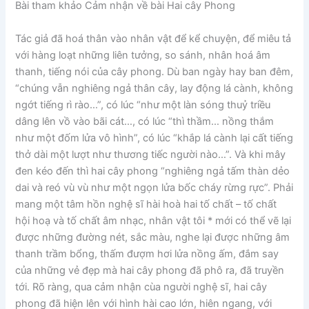
Bài tham khảo
Cảm nhận về bài Hai cây Phong
Tác giả đã hoá thân vào nhân vật để kể chuyện, để miêu tả
với hàng loạt những liên tưởng, so sánh, nhân hoá âm
thanh, tiếng nói của cây phong. Dù ban ngày hay ban đêm,
“chúng vẫn nghiêng ngả thân cây, lay động lá cành, không
ngớt tiếng rì rào…”, có lúc “như một làn sóng thuỷ triều
dâng lên vồ vào bãi cát…, có lúc “thì thầm… nồng thắm
như một đốm lửa vô hình”, có lúc “khắp lá cành lại cất tiếng
thở dài một lượt như thương tiếc người nào…”. Và khi mây
đen kéo đến thì hai cây phong “nghiêng ngả tấm thàn dẻo
dai và reó vù vù như một ngọn lửa bốc cháy rừng rực”. Phải
mang một tâm hồn nghệ sĩ hài hoà hai tố chất – tố chất
hội hoạ và tố chất âm nhạc, nhân vật tôi * mới có thể vẽ lại
được những đường nét, sắc màu, nghe lại được những âm
thanh trầm bổng, thấm đượm hơi lửa nồng ấm, đắm say
của những vẻ đẹp mà hai cây phong đã phô ra, đã truyền
tới. Rõ ràng, qua cảm nhận cùa người nghệ sĩ, hai cây
phong đã hiện lên với hình hài cao lớn, hiên ngang, với