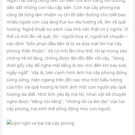
Ngọn hải đăng đứng bên bờ biển toả ánh sáng soi đường,
dẫn dắt những con tàu cập bến. Còn hai cây phong kia
cũng đã từng làm nhiệm vụ chi lối dẫn đường cho biết bao
nhiêu người con của làng Kur-ku-rêu hướng về, tìm về quê
hương. Nghệ thuật so sánh của nhà văn thật có ý nghĩa. Vì
thế cứ mỗi lần về quê, tôi – người hoạ sĩ, người kể chuyện –
xác định “bổn phạn đầu tiên là từ xa dưa mát tìm hai cây
phong thân thuộc”. Và cứ mỗi lần như thế, tôi lại mong sao
chóng về tới làng, chóng được lên đồi đến với cây, “dứng
dưới gốc cây để nghe mãi tiếng lá reo cho đến khi say sưa
ngây ngất”. Vậy là, bên cạnh hình ánh hai cây phong đứng
sừng sững, hiên ngang trên đồi cao như một biểu tượng
của hồn vía quê hương là hình ảnh một con người yêu quê
hương da diết. Nhờ tình yêu ấy mà tôi, nhún vật kể chuyện
nghe được “tiếng nói riêng”, “những lời ca êm dịu” của hai
cây phong, hai sinh thể sống động như con người.