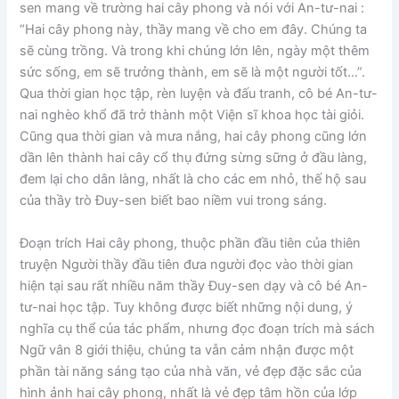
sen mang về trường hai cây phong và nói với An-tư-nai :
“Hai cây phong này, thầy mang về cho em đây. Chúng ta
sẽ cùng trồng. Và trong khi chúng lớn lên, ngày một thêm
sức sống, em sẽ trưởng thành, em sẽ là một người tốt…”.
Qua thời gian học tập, rèn luyện và đấu tranh, cô bé An-tư-
nai nghèo khổ đã trở thành một Viện sĩ khoa học tài giỏi.
Cũng qua thời gian và mưa nắng, hai cây phong cũng lớn
dần lên thành hai cây cổ thụ đứng sừng sững ở đầu làng,
đem lại cho dân làng, nhất là cho các em nhỏ, thế hộ sau
của thầy trò Đuy-sen biết bao niềm vui trong sáng.
Đoạn trích Hai cây phong, thuộc phần đầu tiên của thiên
truyện Người thầy đầu tiên đưa người đọc vào thời gian
hiện tại sau rất nhiều năm thầy Đuy-sen dạy và cô bé An-
tư-nai học tập. Tuy không được biết những nội dung, ý
nghĩa cụ thể của tác phẩm, nhưng đọc đoạn trích mà sách
Ngữ vân 8 giới thiệu, chúng ta vẫn cảm nhận được một
phần tài năng sáng tạo của nhà văn, vẻ đẹp đặc sắc của
hình ảnh hai cây phong, nhất là vẻ đẹp tâm hồn của lớp