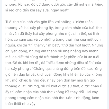
phong. Rồi sau đó cứ đứng dưới gốc cây để nghe mãi tiếng
lá reo cho đến khi say sưa, ngây ngất”.
Tuổi thơ của nhà văn gắn liền với những kỉ niệm thân
thương với hai cây phong ấy, trong cảm nhận của tuổi thơ,
nhà văn đã thấy hai cây phong như một sinh thể, có linh
hồn, có cảm xúc và có những trạng thái như của một con
người, khi thì “thì thầm”, “im bặt”, “thở dài một lượt”. Những
chuyển động, những âm thanh dù nhẹ nhàng hay mạnh
mẽ, da diết thì cũng đã trở thành một phần của kí ức tuổi
thơ. Để dù khi lớn rồi, đã “hiểu được những điều bí ẩn” của
hai cây phong : “Chẳng qua chúng đứng trên đồi cao lộng
gió nên đáp lại bất kì chuyển động khe khẽ nào của không
khí, mỗi chiếc lá nhỏ đều nhạy bén đón lấy mọi làn gió
thoảng qua”. Nhưng, dù có biết được sự thật, được chân lí
ấy thì cảm nhận của nhà thơ không hề thay đổi. Hai cây
phong trong cảm nhận của nhà thơ luôn sinh động, luôn
thân thiết như vậy.