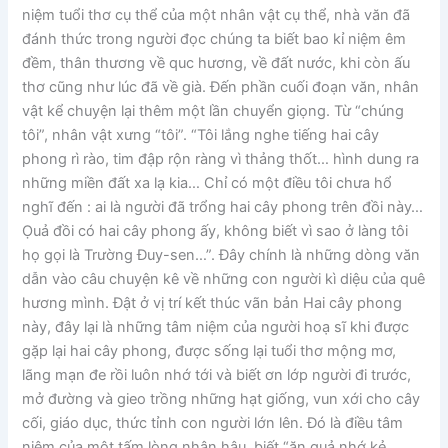
niệm tuổi thơ cụ thể của một nhân vật cụ thể, nhà văn đã
đánh thức trong người đọc chúng ta biết bao kỉ niệm êm
đềm, thân thương về quc hương, về đất nước, khi còn ấu
thơ cũng như lúc đã về già. Đến phần cuối đoạn văn, nhân
vật kể chuyện lại thêm một lần chuyển giọng. Từ “chúng
tôi”, nhân vật xưng “tôi”. “Tôi lắng nghe tiếng hai cây
phong rì rào, tim đập rộn ràng vì thảng thốt… hình dung ra
những miền đất xa lạ kia… Chỉ có một điều tôi chưa hổ
nghĩ đến : ai là người đã trổng hai cây phong trên đồi này…
Ọuả đồi có hai cây phong ấy, không biết vì sao ở làng tôi
họ gọi là Trường Đuy-sen…”. Đây chính là những dòng văn
dẫn vào câu chuyện kê về những con người kì diệu của quê
hương mình. Đật ở vị trí kết thúc vãn bản Hai cây phong
này, đây lại là những tâm niệm của người hoạ sĩ khi được
gặp lại hai cây phong, được sống lại tuổi thơ mộng mơ,
lãng mạn đe rồi luôn nhớ tới và biết ơn lớp người đi trước,
mở đường và gieo trồng những hạt giống, vun xới cho cây
cối, giáo dục, thức tỉnh con người lớn lên. Đó là điều tâm
niệm của một tấm lòng nhân hậu, biết “ăn quả nhớ kẻ