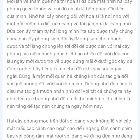
Mỗi lần về thăm quê nhà thì họa sĩ đã đưa mắt nhìn hai cây
phong quen thuộc và coi đó chính là bổn phận đầu tiên
của mình. Nhớ hai cây phong đối với họa sĩ là nỗi nhớ với
một nỗi buồn da diết nên càng về tới gần nhà lại càng nhớ.
Đứa con ấy thầm tự hỏi lòng mình “ta sắp được thấy chúng
chưa,hai cây phong sinh đôi ấy?Mong sao cho nhanh
được về tới làng chóng lên tới đồi để được đến với hai cậy
phong. Và niềm hạnh phúc biết bao nhiêu đối với đứa con
lâu ngày mới được trở về được đứng mãi ở dưới gốc cây để
được nghe thấy tiếng lá reo cho đến khi say sưa ngây
ngất. Đúng là một mối quan hệ khăng khít của tác giả đối
với quê hương đối với tuổi thơ mình. Dường như đó cũng là
điều mà tác giả muốn nhắn nhủ đối với tất cả chúng ta hãy
nhớ đến quê hương nhớ đến tuổi thơ mình bởi đó chính là
nền tảng để tạo nên chúng ta ngày hôm nay.
Hai cây phong mọc trên đồi với dáng vóc khổng lồ với các
mắt mấu các cành cao ngất cao đến ngang tầm cánh chim
bay với bóng râm mát rượi với dáng vẻ đung đưa như đang