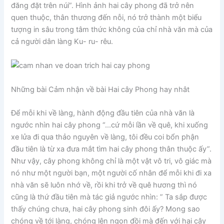
đăng đặt trên núi”. Hình ảnh hai cây phong đã trở nên
quen thuộc, thân thương đến nỗi, nó trở thành một biểu
tượng in sâu trong tâm thức không của chỉ nhà văn mà của
cả người dân làng Ku- ru- rêu.
Những bài
Cảm nhận về bài Hai cây Phong hay nhât
Để mỗi khi về làng, hành động đầu tiên của nhà văn là
ngước nhìn hai cây phong “…cứ mỗi lần về quê, khi xuống
xe lửa đi qua thảo nguyên về làng, tôi đều coi bổn phận
đầu tiên là từ xa đưa mắt tìm hai cây phong thân thuộc ấy”.
Như vậy, cây phong không chỉ là một vật vô tri, vô giác mà
nó như một người bạn, một người cố nhân để mỗi khi đi xa
nhà văn sẽ luôn nhớ về, rồi khi trở về quê hương thì nó
cũng là thứ đầu tiên mà tác giả ngước nhìn: ” Ta sắp được
thấy chúng chưa, hai cây phong sinh đôi ấy? Mong sao
chóng về tới làng, chóng lên ngọn đồi mà đến với hai cây