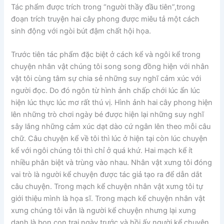
Tác phẩm được trích trong “người thầy đầu tiên”,trong
đoạn trích truyện hai cây phong được miêu tả một cách
sinh động với ngòi bút đậm chất hội họa.
Trước tiên tác phẩm đặc biệt ở cách kể và ngôi kể trong
chuyện nhân vật chúng tôi song song đồng hiện với nhân
vật tôi cùng tâm sự chia sẻ những suy nghĩ cảm xúc với
người đọc. Do đó ngôn từ hình ảnh chấp chới lúc ẩn lúc
hiện lúc thực lúc mơ rất thú vị. Hình ảnh hai cây phong hiện
lên những trò chơi ngày bé được hiện lại những suy nghĩ
sây lắng những cảm xúc dạt dào cứ ngân lên theo mỗi câu
chữ. Câu chuyện kể về tôi thì lúc ở hiện tại còn lúc chuyện
kể với ngôi chúng tôi thì chỉ ở quá khứ. Hai mạch kể ít
nhiều phân biệt và trùng vào nhau. Nhân vật xưng tôi đóng
vai trò là người kể chuyện được tác giả tạo ra để dẫn dắt
câu chuyện. Trong mạch kể chuyện nhân vật xưng tôi tự
giới thiệu mình là họa sĩ. Trong mạch kể chuyện nhân vật
xưng chúng tôi vẫn là người kể chuyện nhưng lại xưng
danh là bọn con trai ngày trước và hồi ấy người kể chuyện