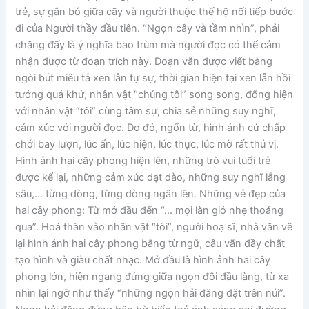
trẻ, sự gắn bó giữa cãy và người thuộc thế hộ nối tiếp bước
đi của Người thầy đầu tiên. “Ngọn cây và tầm nhìn”, phải
chăng đấy là ý nghĩa bao trùm mà người đọc có thể cảm
nhận được từ đoạn trích này. Đoạn văn được viết bàng
ngòi bút miêu tả xen lẫn tự sự, thời gian hiện tại xen lẫn hồi
tưởng quá khứ, nhân vật “chúng tôi” song song, đổng hiện
với nhân vật “tôi” cùng tâm sự, chia sẻ những suy nghĩ,
cảm xúc với người đọc. Do đó, ngổn từ, hình ảnh cứ chấp
chới bay lượn, lúc ẩn, lúc hiện, lúc thực, lúc mờ rất thú vị.
Hình ảnh hai cây phong hiện lên, những trò vui tuổi trẻ
được kể lại, những cảm xúc dạt dào, những suy nghĩ lắng
sâu,… từng dòng, từng dòng ngân lên. Những vẻ đẹp của
hai cây phong: Từ mở đầu đến “… mọi làn gió nhẹ thoảng
qua”. Hoá thân vào nhân vật “tôi”, người hoạ sĩ, nhà văn vẽ
lại hình ảnh hai cây phong bằng từ ngữ, câu vãn đầy chất
tạo hình và giàu chất nhạc. Mở đầu là hình ảnh hai cây
phong lớn, hiên ngang đứng giữa ngọn đồi đầu làng, từ xa
nhìn lại ngỡ như thấy “những ngọn hải đăng đặt trên núi”.