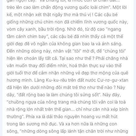
trèo lên cao làm chấn động vương quốc loài chim”. Một lời
kể, một nhận xét thật ngây thơ mà thú vị ! Các cậu bé
giống những chú chim non đã chiếm lĩnh vương quốc này,
vòm cây xanh, bầu trời rộng. Nhờ đó, từ độ cao “ngang
tầm cánh chim bay”, các cậu bé đã nhìn thấy cả một thế
giới đẹp đẽ vô ngần của không gian bao la và ánh sáng.
Đến những dòng này, nhân vật “tôi” mờ đi, để “chúng tôi”
hiện lên choán lấy tất cả. Tại sao như thế ? Phải chăng nhà
văn muốn thay đổi điểm nhìn, hoá thân thực sự vào thế
giới tuổi thơ để cảm nhận những vẻ đẹp thơ mộng của quê
hương mình. Làng Ku-ku-rêu trên đất nước Cư-rơ-gư-xtan
đã hiện lên dưới những đôi mắt trẻ thơ như thế nào ? Này
dây, “đất rộng bao la làm chúng tôi sửng sốt”. Này đây,
“chuồng ngựa của nông trang mà chúng tôi vẫn coi là toà
nhà rộng lớn nhất trên thế gian… chỉ như căn nhà xép bình
thường”. Phía xa là dải thảo nguyên hoang vu mất hút
trong làn sương mờ đục. Và xa hơn nữa là những con
sông, “những dòng sông lấp lánh tận chân trời như những