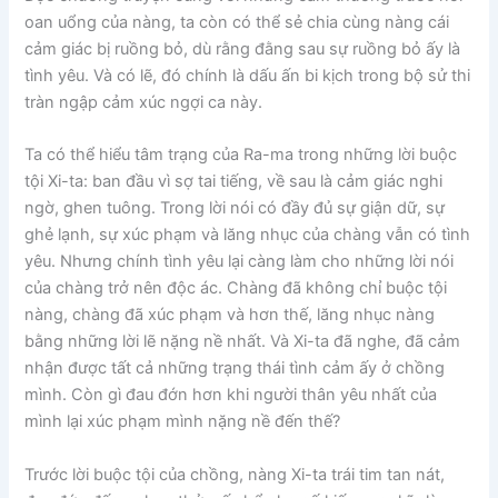
oan uổng của nàng, ta còn có thể sẻ chia cùng nàng cái
cảm giác bị ruồng bỏ, dù rằng đằng sau sự ruồng bỏ ấy là
tình yêu. Và có lẽ, đó chính là dấu ấn bi kịch trong bộ sử thi
tràn ngập cảm xúc ngợi ca này.
Ta có thể hiểu tâm trạng của Ra-ma trong những lời buộc
tội Xi-ta: ban đầu vì sợ tai tiếng, về sau là cảm giác nghi
ngờ, ghen tuông. Trong lời nói có đầy đủ sự giận dữ, sự
ghẻ lạnh, sự xúc phạm và lăng nhục của chàng vẫn có tình
yêu. Nhưng chính tình yêu lại càng làm cho những lời nói
của chàng trở nên độc ác. Chàng đã không chỉ buộc tội
nàng, chàng đã xúc phạm và hơn thế, lăng nhục nàng
bằng những lời lẽ nặng nề nhất. Và Xi-ta đã nghe, đã cảm
nhận được tất cả những trạng thái tình cảm ấy ở chồng
mình. Còn gì đau đớn hơn khi người thân yêu nhất của
mình lại xúc phạm mình nặng nề đến thế?
Trước lời buộc tội của chồng, nàng Xi-ta trái tim tan nát,