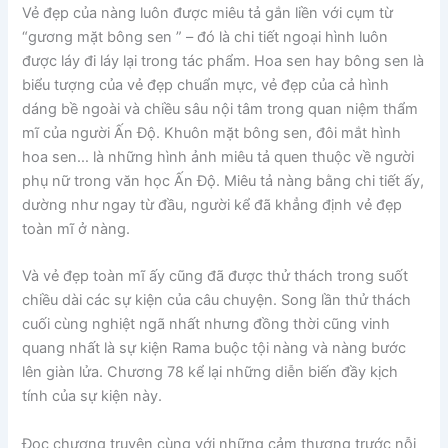
Vẻ đẹp của nàng luôn được miêu tả gắn liền với cụm từ
“gương mặt bông sen ” – đó là chi tiết ngoại hình luôn
được láy đi láy lại trong tác phẩm. Hoa sen hay bông sen là
biểu tượng của vẻ đẹp chuẩn mực, vẻ đẹp của cả hình
dáng bề ngoài và chiều sâu nội tâm trong quan niệm thẩm
mĩ của người Ấn Độ. Khuôn mặt bông sen, đôi mắt hình
hoa sen… là những hình ảnh miêu tả quen thuộc về người
phụ nữ trong văn học Ấn Độ. Miêu tả nàng bằng chi tiết ấy,
dường như ngay từ đầu, người kể đã khẳng định vẻ đẹp
toàn mĩ ở nàng.
Và vẻ đẹp toàn mĩ ấy cũng đã được thử thách trong suốt
chiều dài các sự kiện của câu chuyện. Song lần thử thách
cuối cùng nghiệt ngã nhất nhưng đồng thời cũng vinh
quang nhất là sự kiện Rama buộc tội nàng và nàng bước
lên giàn lửa. Chương 78 kể lại những diễn biến đầy kịch
tính của sự kiện này.
Đọc chương truyện cùng với những cảm thương trước nỗi