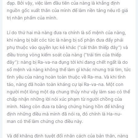
đạp. Bởi vậy, việc làm đầu tiên của nàng là khẳng định
nguồn gốc xuất thân của mình để làm nền tảng nêu rõ giá
trị nhân phẩm của mình.
Lí do thứ hai mà nàng đưa ra chính là số mệnh của nàng,
khi nàng bị bắt cóc tức là nàng bị số phận đưa đẩy phải
phụ thuộc vào quyền lực kẻ khác (“cái thân thiếp đây”) và
điều trong vòng kiểm soát của nàng (“trái tim của thiếp
đây”): nàng bị Ra-va-na đụng tới khi đang chết ngất là do
số mệnh và nàng không thể làm gì khác nhưng trái tim, tức
tình yêu của nàng hoàn toàn thuộc về Ra-ma. Và khi tỉnh
táo, nàng đã hoàn toàn kháng cự lại Ra-va-na. Một con
người một lòng một dạ chung thủy như vậy làm sao có thể
chấp nhận những lời nói xúc phạm từ người chồng của
mình. Nàng còn đưa ra bằng chứng hùng hồn để khẳng
định những điều mà mình đã nói ra, đó chính là Ha-nu-
man có thể làm chứng cho điều này.
Và để khằng định tuyệt đối nhân cách của bản thân, nàng