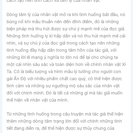
cách tạo nên tính cách và tâm lý của nhân vật.
Dòng tâm lý của nhân vật mở ra khi tình huống bắt đầu, nó
bùng nổ khi mẫu thuẫn nên đến đỉnh điểm, đó là những
biện pháp mà thu hút được sự chú ý mạnh mẽ của đọc giả.
Những tình huống ly kì hấp dẫn và nó thu hút mạnh mẽ cái
nhìn, và sự chú ý của đọc giả trong cách tạo nên những
tình huống đầy hấp dẫn trong tâm hồn của tác giả, với
những lời lẽ mang ý nghĩa to lớn nó để lại cho chúng ta
một cái nhìn sâu sắc và toàn diện hơn về chính nhân vật Xi
Ta. Cô là biểu tượng và hình mẫu lý tưởng cho người con
gái Ấn Độ với nhiều phẩm chất cao quý, cô thể hiện được
tình cảm và những sự ngưỡng mộ sâu sắc của nhân vật
đối với chính mình. Đó là tất cả những gì mà tác giả muốn
thể hiện về nhân vật của mình.
Từ những tình huống trong câu truyện mà tác giả thể hiện
thêm những dòng tâm trạng lớn đối với chính những tình
tiết đang diễn ra, để thể hiện được sự thủy chung của