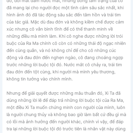
đó, đôi mắt đẫm nước mắt, những dòng tâm trạng của cô
đã mang lại cho người đọc một tình cảm sâu sắc nhất, khi
hình ảnh đó đã tác động sâu sắc đến tâm hồn và trái tim
của tác giả. Mặc dù đau đớn và không kiềm chế được cảm
xúc nhưng cô vẫn bình tĩnh để có thể thanh minh về
những điều mà mình làm. Khi cô nghe được những lời trói
buộc của Ra Ma chính cô còn có những thái độ ngạc nhiên
đến cùng quẫn, và nó không chỉ để cho cô những cúc
động và đau đớn đến nghẹn ngào, cô đang choáng ngợp
trước những lời buộc tội đó. Nước mắt cô chảy ra, trái tim
đau đớn đến tột cùng, khi người mà mình yêu thương,
không tin tưởng vào chính mình.
Nhưng để giải quyết được những mâu thuẫn đó, Xi Ta đã
dùng những lời lẽ để đáp trả những lời buộc tội của Ra Ma,
một điều Xi Ta muốn chứng minh con người của mình, luôn
là người chung thủy và không bao giờ làm bất cứ đều gì mà
có lỗi mà ảnh hưởng đến người khác, chính vì vậy, để đáp
tra lại những lời buộc tội đó trước tiên là nhân vật này dùng