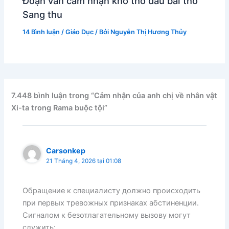
Đoạn văn cảm nhận khổ thơ đầu bài thơ
Sang thu
14 Bình luận
/
Giáo Dục
/ Bởi
Nguyễn Thị Hương Thủy
7.448 bình luận trong “Cảm nhận của anh chị về nhân vật
Xi-ta trong Rama buộc tội”
Carsonkep
21 Tháng 4, 2026 tại 01:08
Обращение к специалисту должно происходить
при первых тревожных признаках абстиненции.
Сигналом к безотлагательному вызову могут
служить: