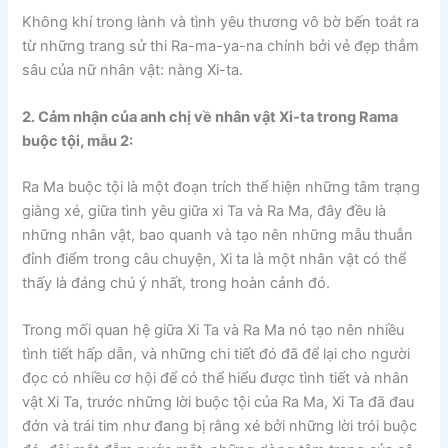
Không khí trong lành và tình yêu thương vô bờ bến toát ra
từ những trang sử thi Ra-ma-ya-na chính bởi vẻ đẹp thẳm
sâu của nữ nhân vật: nàng Xi-ta.
2. Cảm nhận của anh chị về nhân vật Xi-ta trong Rama
buộc tội, mẫu 2:
Ra Ma buộc tội là một đoạn trích thể hiện những tâm trạng
giằng xé, giữa tình yêu giữa xi Ta và Ra Ma, đây đều là
những nhân vật, bao quanh và tạo nên những mẫu thuẫn
đỉnh điểm trong câu chuyện, Xi ta là một nhân vật có thể
thấy là đáng chú ý nhất, trong hoàn cảnh đó.
Trong mối quan hệ giữa Xi Ta và Ra Ma nó tạo nên nhiều
tình tiết hấp dẫn, và những chi tiết đó đã để lại cho người
đọc có nhiều cơ hội để có thể hiểu được tình tiết và nhân
vật Xi Ta, trước những lời buộc tội của Ra Ma, Xi Ta đã đau
đớn và trái tim như đang bị rằng xé bởi những lời trói buộc