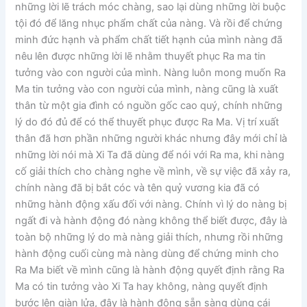
những lời lẽ trách móc chàng, sao lại dùng những lời buộc
tội đó để lăng nhục phẩm chất của nàng. Và rồi để chứng
minh đức hạnh và phẩm chất tiết hạnh của mình nàng đã
nêu lên được những lời lẽ nhằm thuyết phục Ra ma tin
tưởng vào con người của mình. Nàng luôn mong muốn Ra
Ma tin tưởng vào con người của mình, nàng cũng là xuất
thân từ một gia đình có nguồn gốc cao quý, chính những
lý do đó đủ để có thể thuyết phục được Ra Ma. Vị trí xuất
thân đã hơn phần những người khác nhưng đây mới chỉ là
những lời nói mà Xi Ta đã dùng để nói với Ra ma, khi nàng
cố giải thích cho chàng nghe về mình, về sự việc đã xảy ra,
chính nàng đã bị bắt cóc và tên quỷ vương kia đã có
những hành động xấu đối với nàng. Chính vì lý do nàng bị
ngất đi và hành động đó nàng không thể biết được, đây là
toàn bộ những lý do mà nàng giải thích, nhưng rồi những
hành động cuối cùng mà nàng dùng để chứng minh cho
Ra Ma biết về mình cũng là hành động quyết định rằng Ra
Ma có tin tưởng vào Xi Ta hay không, nàng quyết định
bước lên giàn lửa, đây là hành động sẵn sàng dùng cái