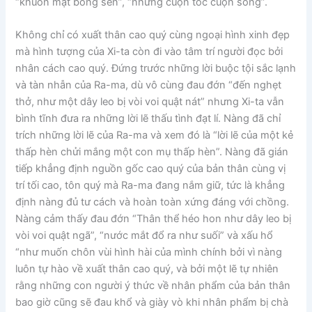
“khuôn mặt bông sen”, “những cuộn tóc cuộn sóng”.
Không chỉ có xuất thân cao quý cùng ngoại hình xinh đẹp
mà hình tượng của Xi-ta còn đi vào tâm trí người đọc bởi
nhân cách cao quý. Đứng trước những lời buộc tội sắc lạnh
và tàn nhẫn của Ra-ma, dù vô cùng đau đớn “đến nghẹt
thở, như một dây leo bị vòi voi quật nát” nhưng Xi-ta vẫn
bình tĩnh đưa ra những lời lẽ thấu tình đạt lí. Nàng đã chỉ
trích những lời lẽ của Ra-ma và xem đó là “lời lẽ của một kẻ
thấp hèn chửi mắng một con mụ thấp hèn”. Nàng đã gián
tiếp khẳng định nguồn gốc cao quý của bản thân cùng vị
trí tối cao, tôn quý mà Ra-ma đang nắm giữ, tức là khẳng
định nàng đủ tư cách và hoàn toàn xứng đáng với chồng.
Nàng cảm thấy đau đớn “Thân thể héo hon như dây leo bị
vòi voi quật ngã”, “nước mắt đổ ra như suối” và xấu hổ
“như muốn chôn vùi hình hài của mình chính bởi vì nàng
luôn tự hào về xuất thân cao quý, và bởi một lẽ tự nhiên
rằng những con người ý thức về nhân phẩm của bản thân
bao giờ cũng sẽ đau khổ và giày vò khi nhân phẩm bị chà