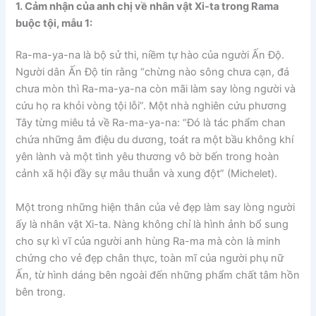
1. Cảm nhận của anh chị về nhân vật Xi-ta trong Rama
buộc tội, mẫu 1:
Ra-ma-ya-na là bộ sử thi, niềm tự hào của người Ấn Độ.
Người dân Ấn Độ tin rằng “chừng nào sông chưa cạn, đá
chưa mòn thì Ra-ma-ya-na còn mãi làm say lòng người và
cứu họ ra khỏi vòng tội lỗi”. Một nhà nghiên cứu phương
Tây từng miêu tả về Ra-ma-ya-na: “Đó là tác phẩm chan
chứa những âm điệu du dương, toát ra một bầu không khí
yên lành và một tình yêu thương vô bờ bến trong hoàn
cảnh xã hội đầy sự mâu thuẫn và xung đột” (Michelet).
Một trong những hiện thân của vẻ đẹp làm say lòng người
ấy là nhân vật Xi-ta. Nàng không chỉ là hình ảnh bổ sung
cho sự kì vĩ của người anh hùng Ra-ma mà còn là minh
chứng cho vẻ đẹp chân thực, toàn mĩ của người phụ nữ
Ấn, từ hình dáng bên ngoài đến những phẩm chất tâm hồn
bên trong.