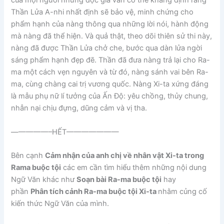
của mọi người nhưng độc giả vẫn có thể khẳng định rằng
Thần Lửa A-nhi nhất định sẽ bảo vệ, minh chứng cho
phẩm hạnh của nàng thông qua những lời nói, hành động
mà nàng đã thể hiện. Và quả thật, theo dõi thiên sử thi này,
nàng đã được Thần Lửa chở che, bước qua dàn lửa ngời
sáng phẩm hạnh đẹp đẽ. Thần đã đưa nàng trả lại cho Ra-
ma một cách vẹn nguyên và từ đó, nàng sánh vai bên Ra-
ma, cùng chàng cai trị vương quốc. Nàng Xi-ta xứng đáng
là mẫu phụ nữ lí tưởng của Ấn Độ: yêu chồng, thủy chung,
nhẫn nại chịu đựng, dũng cảm và vị tha.
—————–HẾT———————
Bên cạnh
Cảm nhận của anh chị về nhân vật Xi-ta trong
Rama buộc tội
các em cần tìm hiểu thêm những nội dung
Ngữ Văn khác như
Soạn bài Ra-ma buộc tội
hay
phần
Phân tích cảnh Ra-ma buộc tội Xi-ta
nhằm củng cố
kiến thức Ngữ Văn của mình.