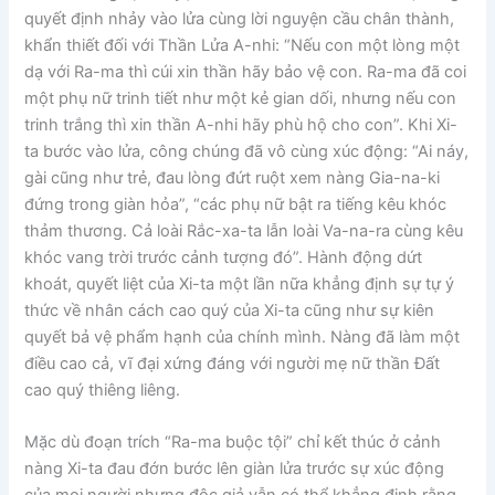
quyết định nhảy vào lửa cùng lời nguyện cầu chân thành,
khẩn thiết đối với Thần Lửa A-nhi: “Nếu con một lòng một
dạ với Ra-ma thì cúi xin thần hãy bảo vệ con. Ra-ma đã coi
một phụ nữ trinh tiết như một kẻ gian dối, nhưng nếu con
trinh trắng thì xin thần A-nhi hãy phù hộ cho con”. Khi Xi-
ta bước vào lửa, công chúng đã vô cùng xúc động: “Ai náy,
gài cũng như trẻ, đau lòng đứt ruột xem nàng Gia-na-ki
đứng trong giàn hỏa”, “các phụ nữ bật ra tiếng kêu khóc
thảm thương. Cả loài Rắc-xa-ta lẫn loài Va-na-ra cùng kêu
khóc vang trời trước cảnh tượng đó”. Hành động dứt
khoát, quyết liệt của Xi-ta một lần nữa khẳng định sự tự ý
thức về nhân cách cao quý của Xi-ta cũng như sự kiên
quyết bả vệ phẩm hạnh của chính mình. Nàng đã làm một
điều cao cả, vĩ đại xứng đáng với người mẹ nữ thần Đất
cao quý thiêng liêng.
Mặc dù đoạn trích “Ra-ma buộc tội” chỉ kết thúc ở cảnh
nàng Xi-ta đau đớn bước lên giàn lửa trước sự xúc động