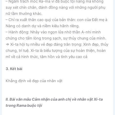
– Ngầm trách móc Ra-ma vì đã buộc tội nàng mà không
suy xét chín chắn, đánh đồng nàng với những người phụ
nữ tầm thường khác.
– Chỉ ra xuất thân cao quý của bản thân: con của Đất mẹ à
Nàng có danh dự và niềm kiêu hãnh riêng.
– Hành động: Nhảy vào ngọn lửa nhờ thần A-nhi minh
chứng cho tấm lòng trong sạch, sự thủy chung của mình.
=> Xi-ta hội tụ nhiều vẻ đẹp đáng trân trọng: Xinh đẹp, thủy
chung, trí tuệ. Xi-ta là biểu tượng của sự hoàn thiện, hoàn
mĩ về cả hình thức, tâm hồn và tình yêu cao cả
3. Kết bài
Khẳng định vẻ đẹp của nhân vật
II. Bài văn mẫu
Cảm nhận của anh chị về nhân vật Xi-ta
trong Rama buộc tội