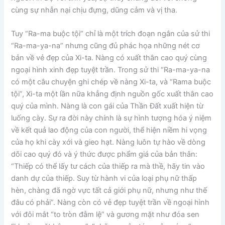
cùng sự nhẫn nại chịu đựng, dũng cảm và vị tha.
Tuy “Ra-ma buộc tội” chỉ là một trích đoạn ngắn của sử thi
“Ra-ma-ya-na” nhưng cũng đủ phác họa những nét cơ
bản về vẻ đẹp của Xi-ta. Nàng có xuất thân cao quý cùng
ngoại hình xinh đẹp tuyệt trần. Trong sử thi “Ra-ma-ya-na
có một câu chuyện ghi chép về nàng Xi-ta, và “Rama buộc
tội”, Xi-ta một lần nữa khẳng định nguồn gốc xuất thân cao
quý của mình. Nàng là con gái của Thần Đất xuất hiện từ
luống cày. Sự ra đời này chính là sự hình tượng hóa ý niệm
về kết quả lao động của con người, thể hiện niềm hi vọng
của họ khi cày xới và gieo hạt. Nàng luôn tự hào về dòng
dõi cao quý đó và ý thức được phẩm giá của bản thân:
“Thiếp có thể lấy tư cách của thiếp ra mà thề, hãy tin vào
danh dự của thiếp. Suy từ hành vi của loại phụ nữ thấp
hèn, chàng đã ngờ vực tất cả giới phụ nữ, nhưng như thế
đâu có phải”. Nàng còn có vẻ đẹp tuyệt trần về ngoại hình
với đôi mắt “to tròn đẫm lệ” và gương mặt như đóa sen