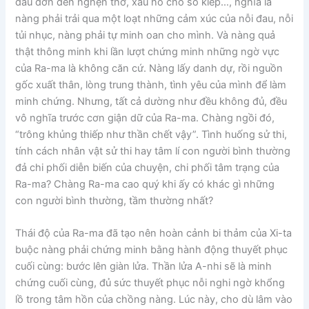
đau đớn đến nghẹn thở, xấu hổ cho số kiếp…, nghĩa là
nàng phải trải qua một loạt những cảm xúc của nỗi đau, nỗi
tủi nhục, nàng phải tự minh oan cho mình. Và nàng quả
thật thông minh khi lần lượt chứng minh những ngờ vực
của Ra-ma là không căn cứ. Nàng lấy danh dự, rồi nguồn
gốc xuất thân, lòng trung thành, tình yêu của mình để làm
minh chứng. Nhưng, tất cả dường như đều không đủ, đều
vô nghĩa trước cơn giận dữ của Ra-ma. Chàng ngồi đó,
“trông khủng thiếp như thần chết vậy”. Tình huống sử thi,
tính cách nhân vật sử thi hay tâm lí con người bình thường
đả chi phối diễn biến của chuyện, chi phối tâm trạng của
Ra-ma? Chàng Ra-ma cao quý khi ấy có khác gì những
con người bình thường, tầm thường nhất?
Thái độ của Ra-ma đã tạo nên hoàn cảnh bi thảm của Xi-ta
buộc nàng phải chứng minh bằng hành động thuyết phục
cuối cùng: bước lên giàn lửa. Thần lửa A-nhi sẽ là minh
chứng cuối cùng, đủ sức thuyết phục nỗi nghi ngờ khổng
lồ trong tâm hồn của chồng nàng. Lúc này, cho dù lâm vào