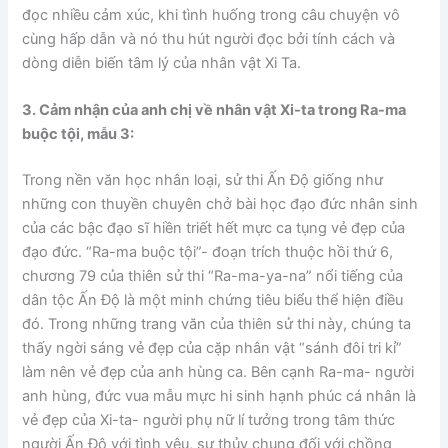
đọc nhiều cảm xúc, khi tình huống trong câu chuyện vô
cùng hấp dẫn và nó thu hút người đọc bởi tính cách và
dòng diễn biến tâm lý của nhân vật Xi Ta.
3. Cảm nhận của anh chị về nhân vật Xi-ta trong Ra-ma
buộc tội, mẫu 3:
Trong nền văn học nhân loại, sử thi Ấn Độ giống như
những con thuyền chuyên chở bài học đạo đức nhân sinh
của các bậc đạo sĩ hiền triết hết mực ca tụng vẻ đẹp của
đạo đức. “Ra-ma buộc tội”- đoạn trích thuộc hồi thứ 6,
chương 79 của thiên sử thi “Ra-ma-ya-na” nổi tiếng của
dân tộc Ấn Độ là một minh chứng tiêu biểu thể hiện điều
đó. Trong những trang văn của thiên sử thi này, chúng ta
thấy ngời sáng vẻ đẹp của cặp nhân vật “sánh đôi tri kỉ”
làm nên vẻ đẹp của anh hùng ca. Bên cạnh Ra-ma- người
anh hùng, đức vua mẫu mực hi sinh hạnh phúc cá nhân là
vẻ đẹp của Xi-ta- người phụ nữ lí tưởng trong tâm thức
người Ấn Độ với tình yêu, sự thủy chung đối với chồng