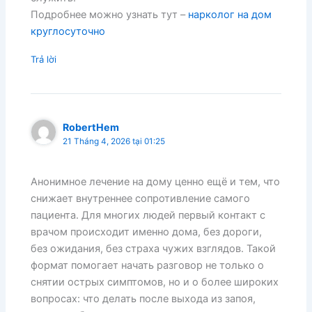
Подробнее можно узнать тут –
нарколог на дом
круглосуточно
Trả lời
RobertHem
21 Tháng 4, 2026 tại 01:25
Анонимное лечение на дому ценно ещё и тем, что
снижает внутреннее сопротивление самого
пациента. Для многих людей первый контакт с
врачом происходит именно дома, без дороги,
без ожидания, без страха чужих взглядов. Такой
формат помогает начать разговор не только о
снятии острых симптомов, но и о более широких
вопросах: что делать после выхода из запоя,