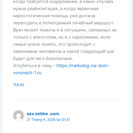
когда требуется кодирование, в каких случаях
нужна реабилитация, а когда первичная
наркологическая помощь уже должна
переходить в полноценный лечебный маршрут.
Врач может помочь и в ситуациях, связанных не
только с алкоголем, но и с наркомании, если
семье нужно понять, что происходит с
зависимым человеком и какой следующий шаг
будет для него безопасным.
Углубиться в тему –
https://narkolog-na-dom-
voronezh-1.ru
Trả lời
sex online .com
21 Tháng 4, 2026 tại 01:41