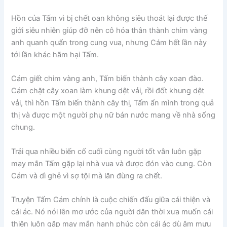
Hồn của Tấm vì bị chết oan không siêu thoát lại được thế
giới siêu nhiên giúp đỡ nên cô hóa thân thành chim vàng
anh quanh quẩn trong cung vua, nhưng Cám hết lần này
tới lần khác hãm hại Tấm.
Cám giết chim vàng anh, Tấm biến thành cây xoan đào.
Cám chặt cây xoan làm khung dệt vải, rồi đốt khung dệt
vải, thì hồn Tấm biến thành cây thị, Tấm ẩn mình trong quả
thị và được một người phụ nữ bán nước mang về nhà sống
chung.
Trải qua nhiều biến cố cuối cùng người tốt vẫn luôn gặp
may mắn Tấm gặp lại nhà vua và được đón vào cung. Còn
Cám và dì ghẻ vì sợ tội mà lăn đùng ra chết.
Truyện Tấm Cám chính là cuộc chiến đấu giữa cái thiện và
cái ác. Nó nói lên mơ ước của người dân thời xưa muốn cái
thiện luôn gặp may mắn hạnh phúc còn cái ác dù âm mưu