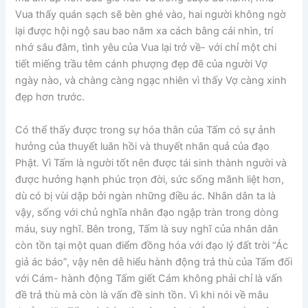
Vua thấy quán sạch sẽ bèn ghé vào, hai người không ngờ
lại được hội ngộ sau bao năm xa cách bằng cái nhìn, trí
nhớ sâu đâm, tình yêu của Vua lại trở về- với chỉ một chi
tiết miếng trầu têm cánh phượng đẹp đẽ của người Vợ
ngày nào, và chàng càng ngạc nhiên vì thấy Vợ càng xinh
đẹp hơn trước.
Có thể thấy được trong sự hóa thân của Tấm có sự ảnh
hưởng của thuyết luân hồi và thuyết nhân quả của đạo
Phật. Vì Tấm là người tốt nên được tái sinh thành người và
được hưởng hạnh phúc trọn đời, sức sống mãnh liệt hơn,
dù có bị vùi dập bởi ngàn những điều ác. Nhân dân ta là
vậy, sống với chủ nghĩa nhân đạo ngập tràn trong dòng
máu, suy nghĩ. Bên trong, Tấm là suy nghĩ của nhân dân
còn tồn tại một quan điểm đồng hóa với đạo lý đất trời “Ác
giả ác báo”, vậy nên dễ hiểu hành động trả thù của Tấm đối
với Cám- hành động Tấm giết Cám không phải chỉ là vấn
đề trả thù mà còn là vấn đề sinh tồn. Vì khi nói về mâu