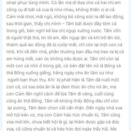
ohair phục tùng mình. Có lần mẹ dì đưa cho cả hai chị em
công cụ đi bắt cá cua là như nhau, không thiên vị ai cả.
Cám mải chơi, mải ngủ, không bỏ công sức ra để lao động,
sau thời gian, thấy chị mình – Tấm bắt được đầy tôm cá
trong giỏ, bèn nghĩ kế lừa chị ngụp xuống nước. Tấm vốn
là người thật thà, tin lời em, liền ngụp lặn và khi trở lên bờ,
thành quả lao động đã bị cướp mất, chỉ còn lại một con cá
nhỏ. Khi về đến nhà, phần thưởng ban đầu mẹ treo ra bị cô
em hứng mất, oan ức không kêu được ai. Tấm chỉ còn lại
một con cá nhỏ ở trong giỏ, cô bèn đặt tên nó là Bống và
thả Bống xuống giếng, hàng ngày cho ăn tâm sự như
người bạn thực thụ. Khi bị phát hiện là Tấm đã nuôi một
con cá, cứ sau bữa ăn là lại đem thức ăn cho nó ăn, mẹ
con Cám liền nghĩ cách để lừa Tấm đi vắng, cuối cùng
cũng ăn thịt Bống. Tấm về không thấy Bống đâu chỉ còn
lại xương, Tấm đem chon cất cẩn thận. Đến ngày nhà vua
mở hội kén vợ, mẹ con Cám háo hức chuẩn bị, Tấm cũng
vừa mới lớn, chưa biết hội là gì, lại thêm được gặp cả đức
vua, cô cũng chuẩn bị và háo hức đợi ngày trẩy hội. Mẹ