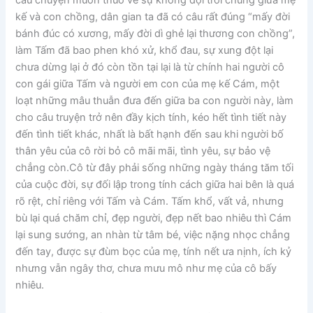
câu chuyện muôn thuở về sự không đội trời chung giữa mẹ
kế và con chồng, dân gian ta đã có câu rất đúng “mấy đời
bánh đúc có xương, mấy đời dì ghẻ lại thương con chồng”,
làm Tấm đã bao phen khó xử, khổ đau, sự xung đột lại
chưa dừng lại ở đó còn tồn tại lại là từ chính hai người cô
con gái giữa Tấm và người em con của mẹ kế Cám, một
loạt những mâu thuẫn đưa đến giữa ba con người này, làm
cho câu truyện trở nên đầy kịch tính, kéo hết tình tiết này
đến tình tiết khác, nhất là bất hạnh đến sau khi người bố
thân yêu của cô rời bỏ cô mãi mãi, tình yêu, sự bảo vệ
chẳng còn.Cô từ đây phải sống những ngày tháng tăm tối
của cuộc đời, sự đối lập trong tính cách giữa hai bên là quá
rõ rệt, chỉ riêng với Tấm và Cám. Tấm khổ, vất vả, nhưng
bù lại quá chăm chỉ, đẹp người, đẹp nết bao nhiêu thì Cám
lại sung sướng, an nhàn từ tâm bé, việc nặng nhọc chẳng
đến tay, được sự đùm bọc của mẹ, tính nết ưa nịnh, ích kỷ
nhưng vẫn ngây thơ, chưa mưu mô như mẹ của cô bấy
nhiêu.