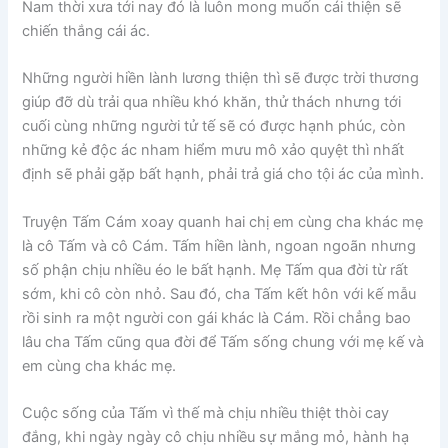
Nam thời xưa tới nay đó là luôn mong muốn cái thiện sẽ
chiến thắng cái ác.
Những người hiền lành lương thiện thì sẽ được trời thương
giúp đỡ dù trải qua nhiều khó khăn, thử thách nhưng tới
cuối cùng những người tử tế sẽ có được hạnh phúc, còn
những kẻ độc ác nham hiểm mưu mô xảo quyệt thì nhất
định sẽ phải gặp bất hạnh, phải trả giá cho tội ác của mình.
Truyện Tấm Cám xoay quanh hai chị em cùng cha khác mẹ
là cô Tấm và cô Cám. Tấm hiền lành, ngoan ngoãn nhưng
số phận chịu nhiều éo le bất hạnh. Mẹ Tấm qua đời từ rất
sớm, khi cô còn nhỏ. Sau đó, cha Tấm kết hôn với kế mẫu
rồi sinh ra một người con gái khác là Cám. Rồi chẳng bao
lâu cha Tấm cũng qua đời để Tấm sống chung với mẹ kế và
em cùng cha khác mẹ.
Cuộc sống của Tấm vì thế mà chịu nhiều thiệt thòi cay
đắng, khi ngày ngày cô chịu nhiều sự mắng mỏ, hành hạ