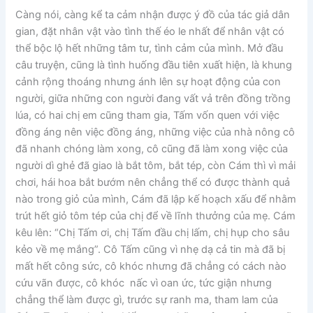
Càng nói, càng kể ta cảm nhận được ý đồ của tác giả dân
gian, đặt nhân vật vào tình thế éo le nhất để nhân vật có
thể bộc lộ hết những tâm tư, tình cảm của mình. Mở đầu
câu truyện, cũng là tình huống đầu tiên xuất hiện, là khung
cảnh rộng thoáng nhưng ánh lên sự hoạt động của con
người, giữa những con người đang vất vả trên đồng trồng
lúa, có hai chị em cũng tham gia, Tấm vốn quen với việc
đồng áng nên việc đồng áng, những việc của nhà nông cô
đã nhanh chóng làm xong, cô cũng đã làm xong việc của
người dì ghẻ đã giao là bắt tôm, bắt tép, còn Cám thì vì mải
chơi, hái hoa bắt bướm nên chẳng thể có được thành quả
nào trong giỏ của mình, Cám đã lập kế hoạch xấu để nhằm
trút hết giỏ tôm tép của chị để về lĩnh thưởng của mẹ. Cám
kêu lên: “Chị Tấm ơi, chị Tấm đầu chị lấm, chị hụp cho sâu
kẻo về mẹ mắng”. Cô Tấm cũng vì nhẹ dạ cả tin mà đã bị
mất hết công sức, cô khóc nhưng đã chẳng có cách nào
cứu vãn được, cô khóc nấc vì oan ức, tức giận nhưng
chẳng thể làm được gì, trước sự ranh ma, tham lam của