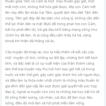
thuẫn giữa Tấm và Cám là một mâu thuẫn gay gắt, một
mất một còn, không thể hóa giải được. Mẹ con Cám hết
lần này đến lần khác hại Tấm, quyết tâm tiêu diệt Tấm đến
cùng. Tấm giờ đây đã đại diện cho công lý, không cần đến
thế lực thần tiên ra mặt (Bụt) để trừng phạt mẹ con Cám,
bắt họ phải đền tội, trả giá đau khổ bằng mạng sống như
chính họ đã làm. Ai ai cũng đều cảm thấy hả hê, sảng
khoái khi thiện đã thắng cái ác.
Câu truyện đã khép lại, cho ta hiểu thêm về kết cấu của
một truyện cổ tích, những sự đối lập, những tình tiết kịch
tính, và đặc biệt là có sự xuất hiện của thần thánh càng
làm thể loại truyện này thu hút hơn bao giờ hết cả trong
nước và trên thế giới, gây cảm giác thích thú với người đọc,
và điều làm ta thỏa mãn nhất chính là những mâu thuẫn từ
gia đình đến giai cấp lần lượt được giải quyết hết sức hợp
đạo lý, ngoài ra truyện còn cho ta những bài học bất hủ về
lối sống thiện lương, cái nhân, cái đức để làm mục tiêu
sống, điều đó mới làm xã hội phát triển bền vững.