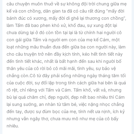
câu chuyện muôn thuở về sự không đội trời chung giữa mẹ
kế và con chồng, dân gian ta đã có câu rất đúng “mấy đời
bánh đúc có xương, mấy đời dì ghẻ lại thương con chồng”,
làm Tấm đã bao phen khó xử, khổ đau, sự xung đột lại
chưa dừng lại ở đó còn tồn tại lại là từ chính hai người cô
con gái giữa Tấm và người em con của mẹ kế Cám, một
loạt những mâu thuẫn đưa đến giữa ba con người này, làm
cho câu truyện trở nên đầy kịch tính, kéo hết tình tiết này
đến tình tiết khác, nhất là bất hạnh đến sau khi người bố
thân yêu của cô rời bỏ cô mãi mãi, tình yêu, sự bảo vệ
chẳng còn.Cô từ đây phải sống những ngày tháng tăm tối
của cuộc đời, sự đối lập trong tính cách giữa hai bên là quá
rõ rệt, chỉ riêng với Tấm và Cám. Tấm khổ, vất vả, nhưng
bù lại quá chăm chỉ, đẹp người, đẹp nết bao nhiêu thì Cám
lại sung sướng, an nhàn từ tâm bé, việc nặng nhọc chẳng
đến tay, được sự đùm bọc của mẹ, tính nết ưa nịnh, ích kỷ
nhưng vẫn ngây thơ, chưa mưu mô như mẹ của cô bấy
nhiêu.