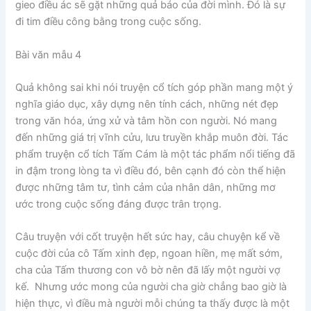
gieo điều ác sẽ gặt những quả báo của đời mình. Đó là sự
đi tim điều công bằng trong cuộc sống.
Bài văn mẫu 4
Quả không sai khi nói truyện cổ tích góp phần mang một ý
nghĩa giáo dục, xây dựng nên tính cách, những nét đẹp
trong văn hóa, ứng xử và tâm hồn con người. Nó mang
đến những giá trị vĩnh cửu, lưu truyền khắp muôn đời. Tác
phẩm truyện cổ tích Tấm Cám là một tác phẩm nổi tiếng đã
in đậm trong lòng ta vì điều đó, bên cạnh đó còn thể hiện
được những tâm tư, tình cảm của nhân dân, những mơ
ước trong cuộc sống đáng được trân trọng.
Câu truyện với cốt truyện hết sức hay, câu chuyện kể về
cuộc đời của cô Tấm xinh đẹp, ngoan hiền, mẹ mất sớm,
cha của Tấm thương con vô bờ nên đã lấy một người vợ
kế. Nhưng ước mong của người cha giờ chẳng bao giờ là
hiện thực, vì điều mà người mỗi chúng ta thấy được là một