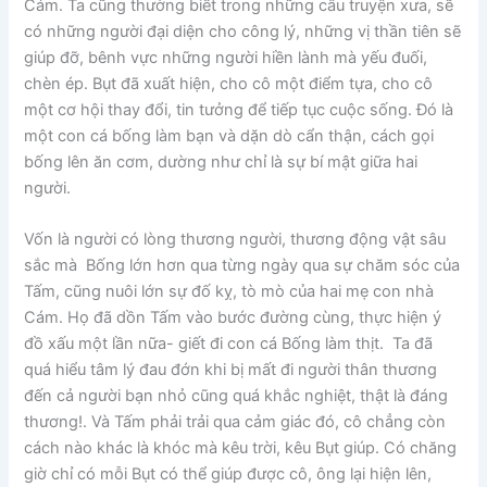
Cám. Ta cũng thường biết trong những câu truyện xưa, sẽ
có những người đại diện cho công lý, những vị thần tiên sẽ
giúp đỡ, bênh vực những người hiền lành mà yếu đuối,
chèn ép. Bụt đã xuất hiện, cho cô một điểm tựa, cho cô
một cơ hội thay đổi, tin tưởng để tiếp tục cuộc sống. Đó là
một con cá bống làm bạn và dặn dò cẩn thận, cách gọi
bống lên ăn cơm, dường như chỉ là sự bí mật giữa hai
người.
Vốn là người có lòng thương người, thương động vật sâu
sắc mà Bống lớn hơn qua từng ngày qua sự chăm sóc của
Tấm, cũng nuôi lớn sự đố kỵ, tò mò của hai mẹ con nhà
Cám. Họ đã dồn Tấm vào bước đường cùng, thực hiện ý
đồ xấu một lần nữa- giết đi con cá Bống làm thịt. Ta đã
quá hiểu tâm lý đau đớn khi bị mất đi người thân thương
đến cả người bạn nhỏ cũng quá khắc nghiệt, thật là đáng
thương!. Và Tấm phải trải qua cảm giác đó, cô chẳng còn
cách nào khác là khóc mà kêu trời, kêu Bụt giúp. Có chăng
giờ chỉ có mỗi Bụt có thể giúp được cô, ông lại hiện lên,