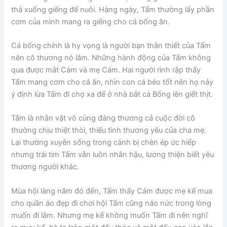
thả xuống giếng để nuôi. Hàng ngày, Tấm thường lấy phần
cơm của mình mang ra giếng cho cá bống ăn.
Cá bống chính là hy vọng là người bạn thân thiết của Tấm
nên cô thương nó lắm. Những hành động của Tấm không
qua được mắt Cám và mẹ Cám. Hai người rình rập thấy
Tấm mang cơm cho cá ăn, nhìn con cá béo tốt nên họ nảy
ý định lừa Tấm đi chợ xa để ở nhà bắt cá Bống lên giết thịt.
Tấm là nhân vật vô cùng đáng thương cả cuộc đời cô
thường chịu thiệt thòi, thiếu tình thương yêu của cha mẹ.
Lại thường xuyên sống trong cảnh bị chèn ép ức hiếp
nhưng trái tim Tấm vẫn luôn nhân hậu, lương thiện biết yêu
thương người khác.
Mùa hội làng năm đó đến, Tấm thấy Cám được mẹ kế mua
cho quần áo đẹp đi chơi hội Tấm cũng náo nức trong lòng
muốn đi lắm. Nhưng mẹ kế không muốn Tấm đi nên nghĩ