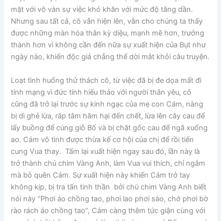
mặt với vô vàn sự việc khó khăn với mức độ tăng dần.
Nhưng sau tất cả, cô vẫn hiện lên, vẫn cho chúng ta thấy
được những màn hóa thân kỳ diệu, mạnh mẽ hơn, trưởng
thành hơn vì không cần đến nữa sự xuất hiện của Bụt như
ngày nào, khiến độc giả chẳng thể dời mắt khỏi câu truyện.
Loạt tình huống thử thách cô, từ việc đã bị đe dọa mất đi
tính mạng vì đức tính hiếu thảo với người thân yêu, cô
cũng đã trở lại trước sự kinh ngạc của mẹ con Cám, nàng
bị dì ghẻ lừa, rắp tâm hãm hại đến chết, lừa lên cây cau để
lấy buồng để cúng giỗ Bố và bị chặt gốc cau để ngã xuống
ao. Cám vô tình được thừa kế cơ hội của chị để rồi tiến
cung Vua thay. Tấm lại xuất hiện ngay sau đó, lần này là
trở thành chú chim Vàng Anh, làm Vua vui thích, chỉ ngắm
mà bỏ quên Cám. Sự xuất hiện này khiến Cám trở tay
không kịp, bị tra tấn tinh thần bởi chú chim Vàng Anh biết
nói này “Phơi áo chồng tao, phơi lao phơi sào, chớ phơi bờ
rào rách áo chồng tao”, Cám càng thêm tức giận cùng với