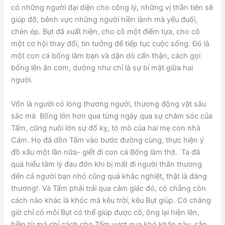
có những người đại diện cho công lý, những vị thần tiên sẽ
giúp đỡ, bênh vực những người hiền lành mà yếu đuối,
chèn ép. Bụt đã xuất hiện, cho cô một điểm tựa, cho cô
một cơ hội thay đổi, tin tưởng để tiếp tục cuộc sống. Đó là
một con cá bống làm bạn và dặn dò cẩn thận, cách gọi
bống lên ăn cơm, dường như chỉ là sự bí mật giữa hai
người.
Vốn là người có lòng thương người, thương động vật sâu
sắc mà Bống lớn hơn qua từng ngày qua sự chăm sóc của
Tấm, cũng nuôi lớn sự đố kỵ, tò mò của hai mẹ con nhà
Cám. Họ đã dồn Tấm vào bước đường cùng, thực hiện ý
đồ xấu một lần nữa- giết đi con cá Bống làm thịt. Ta đã
quá hiểu tâm lý đau đớn khi bị mất đi người thân thương
đến cả người bạn nhỏ cũng quá khắc nghiệt, thật là đáng
thương!. Và Tấm phải trải qua cảm giác đó, cô chẳng còn
cách nào khác là khóc mà kêu trời, kêu Bụt giúp. Có chăng
giờ chỉ có mỗi Bụt có thể giúp được cô, ông lại hiện lên,
hiền từ mà chỉ cách cho Tấm vượt qua khó khăn này, sắp