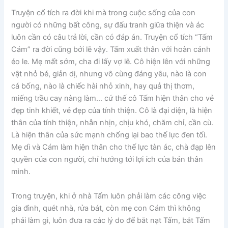
Truyện cổ tích ra đời khi mà trong cuộc sống của con
người có những bất công, sự đấu tranh giữa thiện và ác
luôn cần có câu trả lời, cần có đáp án. Truyện cổ tích “Tấm
Cám” ra đời cũng bởi lẽ vậy. Tấm xuất thân với hoàn cảnh
éo le. Mẹ mất sớm, cha đi lấy vợ lẽ. Cô hiện lên với những
vật nhỏ bé, giản dị, nhưng vô cùng đáng yêu, nào là con
cá bống, nào là chiếc hài nhỏ xinh, hay quả thị thơm,
miếng trầu cay nàng làm… cứ thế cô Tấm hiện thân cho vẻ
đẹp tinh khiết, vẻ đẹp của tính thiện. Cô là đại diện, là hiện
thân của tính thiện, nhẫn nhịn, chịu khó, chăm chỉ, cần cù.
Là hiện thân của sức mạnh chống lại bao thế lực đen tối.
Mẹ dì và Cám làm hiện thân cho thế lực tàn ác, chà đạp lên
quyền của con người, chỉ hướng tới lợi ích của bản thân
mình.
Trong truyện, khi ở nhà Tấm luôn phải làm các công việc
gia đình, quét nhà, rửa bát, còn mẹ con Cám thì không
phải làm gì, luôn đưa ra các lý do để bắt nạt Tấm, bắt Tấm