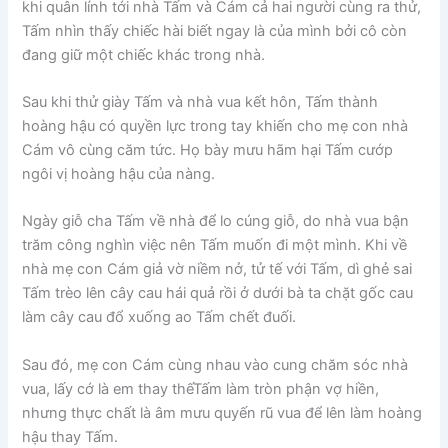
khi quân lính tới nhà Tấm và Cám cả hai người cùng ra thử,
Tấm nhìn thấy chiếc hài biết ngay là của mình bởi cô còn
đang giữ một chiếc khác trong nhà.
Sau khi thử giày Tấm và nhà vua kết hôn, Tấm thành
hoàng hậu có quyền lực trong tay khiến cho mẹ con nhà
Cám vô cùng căm tức. Họ bày mưu hãm hại Tấm cướp
ngôi vị hoàng hậu của nàng.
Ngày giỗ cha Tấm về nhà để lo cúng giỗ, do nhà vua bận
trăm công nghìn việc nên Tấm muốn đi một mình. Khi về
nhà mẹ con Cám giả vờ niềm nở, tử tế với Tấm, dì ghẻ sai
Tấm trèo lên cây cau hái quả rồi ở dưới bà ta chặt gốc cau
làm cây cau đổ xuống ao Tấm chết đuối.
Sau đó, mẹ con Cám cùng nhau vào cung chăm sóc nhà
vua, lấy cớ là em thay thếTấm làm tròn phận vợ hiền,
nhưng thực chất là âm mưu quyến rũ vua để lên làm hoàng
hậu thay Tấm.