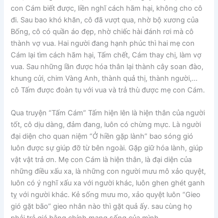
con Cám biết được, liền nghĩ cách hãm hại, không cho cô
đi. Sau bao khó khăn, cô đã vượt qua, nhờ bộ xương của
Bống, cô có quần áo đẹp, nhờ chiếc hài đánh rơi mà cô
thành vợ vua. Hai người đang hạnh phúc thì hai mẹ con
Cám lại tìm cách hãm hại, Tấm chết, Cám thay chị, làm vợ
vua. Sau những lần được hóa thân lại thành cây soan đào,
khung cửi, chim Vàng Anh, thành quả thị, thành người,…
cô Tấm được đoàn tụ với vua và trả thù được mẹ con Cám.
Qua truyện “Tấm Cám” Tấm hiện lên là hiện thân của người
tốt, cô dịu dàng, đảm đang, luôn có chừng mực. Là người
đại diện cho quan niệm “Ở hiền gặp lành” bao sóng gió
luôn được sự giúp đỡ từ bên ngoài. Gặp giữ hóa lành, giúp
vật vật trả ơn. Mẹ con Cám là hiện thân, là đại diện của
những điều xấu xa, là những con người mưu mô xảo quyệt,
luôn có ý nghĩ xấu xa với người khác, luôn ghen ghét ganh
tỵ với người khác. Kẻ sống mưu mo, xảo quyệt luôn “Gieo
gió gặt bão” gieo nhân nào thì gặt quả ấy. sau cùng họ