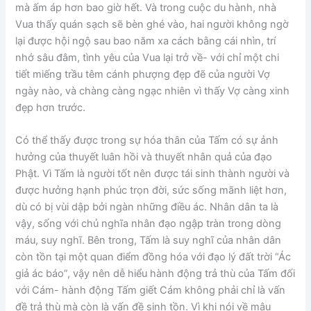
mà ấm áp hơn bao giờ hết. Và trong cuộc du hành, nhà
Vua thấy quán sạch sẽ bèn ghé vào, hai người không ngờ
lại được hội ngộ sau bao năm xa cách bằng cái nhìn, trí
nhớ sâu đâm, tình yêu của Vua lại trở về- với chỉ một chi
tiết miếng trầu têm cánh phượng đẹp đẽ của người Vợ
ngày nào, và chàng càng ngạc nhiên vì thấy Vợ càng xinh
đẹp hơn trước.
Có thể thấy được trong sự hóa thân của Tấm có sự ảnh
hưởng của thuyết luân hồi và thuyết nhân quả của đạo
Phật. Vì Tấm là người tốt nên được tái sinh thành người và
được hưởng hạnh phúc trọn đời, sức sống mãnh liệt hơn,
dù có bị vùi dập bởi ngàn những điều ác. Nhân dân ta là
vậy, sống với chủ nghĩa nhân đạo ngập tràn trong dòng
máu, suy nghĩ. Bên trong, Tấm là suy nghĩ của nhân dân
còn tồn tại một quan điểm đồng hóa với đạo lý đất trời “Ác
giả ác báo”, vậy nên dễ hiểu hành động trả thù của Tấm đối
với Cám- hành động Tấm giết Cám không phải chỉ là vấn
đề trả thù mà còn là vấn đề sinh tồn. Vì khi nói về mâu