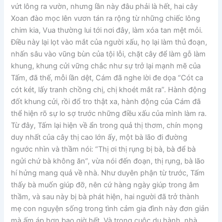
vứt lông ra vườn, nhưng lần này đâu phải là hết, hai cây
Xoan đào mọc lên vươn tán ra rộng từ những chiếc lông
chim kia, Vua thường lui tới nơi đây, làm xóa tan mệt mỏi.
Điều này lại lọt vào mắt của người xấu, họ lại làm thủ đoạn,
nhấn sâu vào vũng bùn của tội lỗi, chặt cây để làm gỗ làm
khung, khung cửi vững chắc như sự trở lại mạnh mẽ của
Tấm, đã thế, mỗi lần dệt, Cám đã nghe lời đe dọa “Cót ca
cót két, lấy tranh chồng chị, chị khoét mắt ra”. Hành động
đốt khung cửi, rồi đổ tro thật xa, hành động của Cám đã
thể hiện rõ sự lo sợ trước những điều xấu của mình làm ra.
Từ đây, Tấm lại hiện về ẩn trong quả thị thơm, chín mọng
duy nhất của cây thị cao lớn ấy, một bà lão đi đường
ngước nhìn và thầm nói: “Thị ơi thị rụng bị bà, bà để bà
ngửi chứ bà không ăn”, vừa nói đến đoạn, thị rụng, bà lão
hí hửng mang quả về nhà. Như duyên phận từ trước, Tấm
thấy bà muốn giúp đỡ, nên cứ hàng ngày giúp trong âm
thầm, và sau này bị bà phát hiện, hai người đã trở thành
mẹ con nguyện sống trong tình cảm gia đình này đơn giản
mà ấm áp hơn bao giờ hết. Và trong cuộc du hành, nhà