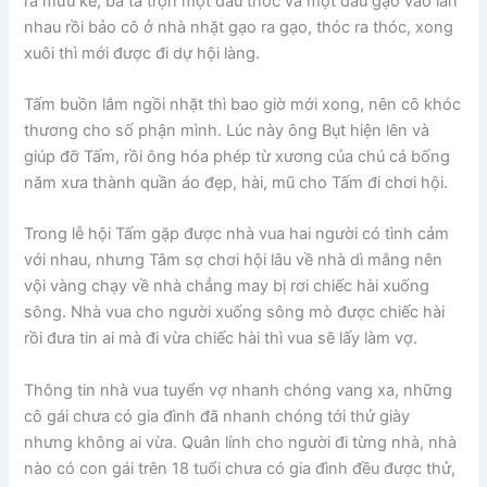
ra mưu kế, bà ta trộn một đấu thóc và một đấu gạo vào lẫn
nhau rồi bảo cô ở nhà nhặt gạo ra gạo, thóc ra thóc, xong
xuôi thì mới được đi dự hội làng.
Tấm buồn lắm ngồi nhặt thì bao giờ mới xong, nên cô khóc
thương cho số phận mình. Lúc này ông Bụt hiện lên và
giúp đỡ Tấm, rồi ông hóa phép từ xương của chú cá bống
năm xưa thành quần áo đẹp, hài, mũ cho Tấm đi chơi hội.
Trong lễ hội Tấm gặp được nhà vua hai người có tình cảm
với nhau, nhưng Tâm sợ chơi hội lâu về nhà dì mắng nên
vội vàng chạy về nhà chẳng may bị rơi chiếc hài xuống
sông. Nhà vua cho người xuống sông mò được chiếc hài
rồi đưa tin ai mà đi vừa chiếc hài thì vua sẽ lấy làm vợ.
Thông tin nhà vua tuyển vợ nhanh chóng vang xa, những
cô gái chưa có gia đình đã nhanh chóng tới thử giày
nhưng không ai vừa. Quân lính cho người đi từng nhà, nhà
nào có con gái trên 18 tuổi chưa có gia đình đều được thử,