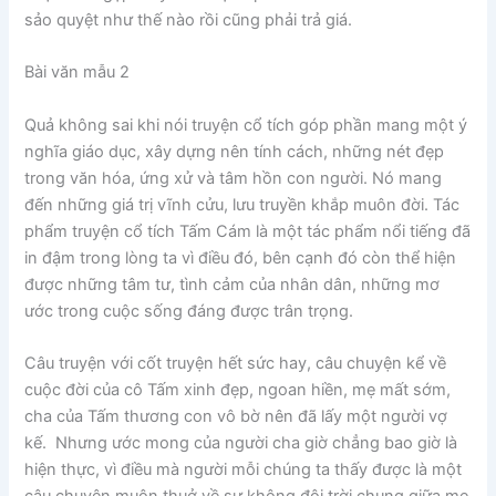
sảo quyệt như thế nào rồi cũng phải trả giá.
Bài văn mẫu 2
Quả không sai khi nói truyện cổ tích góp phần mang một ý
nghĩa giáo dục, xây dựng nên tính cách, những nét đẹp
trong văn hóa, ứng xử và tâm hồn con người. Nó mang
đến những giá trị vĩnh cửu, lưu truyền khắp muôn đời. Tác
phẩm truyện cổ tích Tấm Cám là một tác phẩm nổi tiếng đã
in đậm trong lòng ta vì điều đó, bên cạnh đó còn thể hiện
được những tâm tư, tình cảm của nhân dân, những mơ
ước trong cuộc sống đáng được trân trọng.
Câu truyện với cốt truyện hết sức hay, câu chuyện kể về
cuộc đời của cô Tấm xinh đẹp, ngoan hiền, mẹ mất sớm,
cha của Tấm thương con vô bờ nên đã lấy một người vợ
kế. Nhưng ước mong của người cha giờ chẳng bao giờ là
hiện thực, vì điều mà người mỗi chúng ta thấy được là một