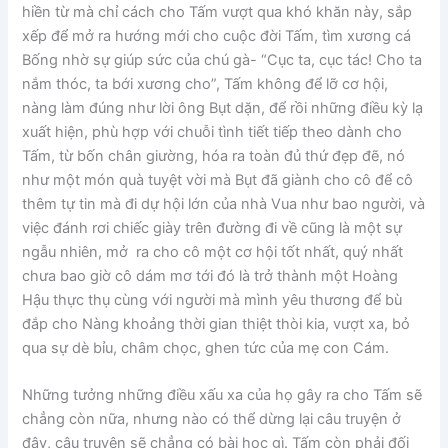
hiền từ mà chỉ cách cho Tấm vượt qua khó khăn này, sắp
xếp để mở ra hướng mới cho cuộc đời Tấm, tìm xương cá
Bống nhờ sự giúp sức của chú gà- “Cục ta, cục tác! Cho ta
nắm thóc, ta bới xương cho”, Tấm không để lỡ cơ hội,
nàng làm đúng như lời ông Bụt dặn, để rồi những điều kỳ lạ
xuất hiện, phù hợp với chuỗi tình tiết tiếp theo dành cho
Tấm, từ bốn chân giường, hóa ra toàn đủ thứ đẹp đẽ, nó
như một món quà tuyệt vời mà Bụt đã giành cho cô để cô
thêm tự tin mà đi dự hội lớn của nhà Vua như bao người, và
việc đánh rơi chiếc giày trên đường đi về cũng là một sự
ngẫu nhiên, mở ra cho cô một cơ hội tốt nhất, quý nhất
chưa bao giờ cô dám mơ tới đó là trở thành một Hoàng
Hậu thực thụ cùng với người mà mình yêu thương để bù
đắp cho Nàng khoảng thời gian thiệt thòi kia, vượt xa, bỏ
qua sự dè bỉu, châm chọc, ghen tức của mẹ con Cám.
Những tưởng những điều xấu xa của họ gây ra cho Tấm sẽ
chẳng còn nữa, nhưng nào có thể dừng lại câu truyện ở
đây, câu truyện sẽ chẳng có bài học gì. Tấm còn phải đối