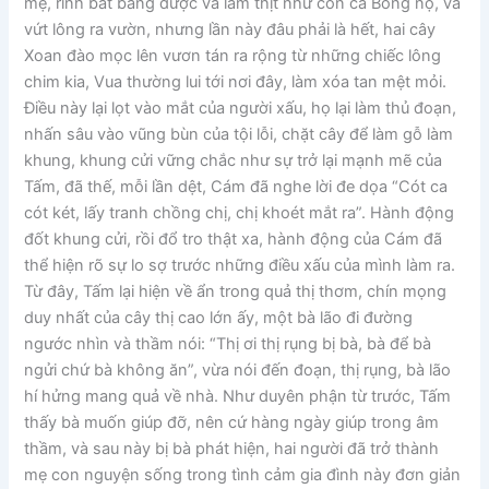
mẹ, rình bắt bằng được và làm thịt như con cá Bống nọ, và
vứt lông ra vườn, nhưng lần này đâu phải là hết, hai cây
Xoan đào mọc lên vươn tán ra rộng từ những chiếc lông
chim kia, Vua thường lui tới nơi đây, làm xóa tan mệt mỏi.
Điều này lại lọt vào mắt của người xấu, họ lại làm thủ đoạn,
nhấn sâu vào vũng bùn của tội lỗi, chặt cây để làm gỗ làm
khung, khung cửi vững chắc như sự trở lại mạnh mẽ của
Tấm, đã thế, mỗi lần dệt, Cám đã nghe lời đe dọa “Cót ca
cót két, lấy tranh chồng chị, chị khoét mắt ra”. Hành động
đốt khung cửi, rồi đổ tro thật xa, hành động của Cám đã
thể hiện rõ sự lo sợ trước những điều xấu của mình làm ra.
Từ đây, Tấm lại hiện về ẩn trong quả thị thơm, chín mọng
duy nhất của cây thị cao lớn ấy, một bà lão đi đường
ngước nhìn và thầm nói: “Thị ơi thị rụng bị bà, bà để bà
ngửi chứ bà không ăn”, vừa nói đến đoạn, thị rụng, bà lão
hí hửng mang quả về nhà. Như duyên phận từ trước, Tấm
thấy bà muốn giúp đỡ, nên cứ hàng ngày giúp trong âm
thầm, và sau này bị bà phát hiện, hai người đã trở thành
mẹ con nguyện sống trong tình cảm gia đình này đơn giản