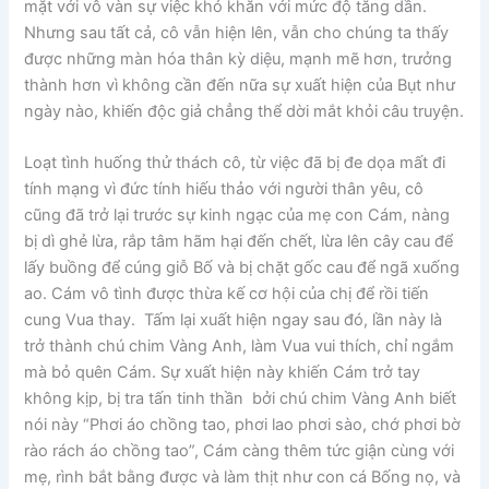
mặt với vô vàn sự việc khó khăn với mức độ tăng dần.
Nhưng sau tất cả, cô vẫn hiện lên, vẫn cho chúng ta thấy
được những màn hóa thân kỳ diệu, mạnh mẽ hơn, trưởng
thành hơn vì không cần đến nữa sự xuất hiện của Bụt như
ngày nào, khiến độc giả chẳng thể dời mắt khỏi câu truyện.
Loạt tình huống thử thách cô, từ việc đã bị đe dọa mất đi
tính mạng vì đức tính hiếu thảo với người thân yêu, cô
cũng đã trở lại trước sự kinh ngạc của mẹ con Cám, nàng
bị dì ghẻ lừa, rắp tâm hãm hại đến chết, lừa lên cây cau để
lấy buồng để cúng giỗ Bố và bị chặt gốc cau để ngã xuống
ao. Cám vô tình được thừa kế cơ hội của chị để rồi tiến
cung Vua thay. Tấm lại xuất hiện ngay sau đó, lần này là
trở thành chú chim Vàng Anh, làm Vua vui thích, chỉ ngắm
mà bỏ quên Cám. Sự xuất hiện này khiến Cám trở tay
không kịp, bị tra tấn tinh thần bởi chú chim Vàng Anh biết
nói này “Phơi áo chồng tao, phơi lao phơi sào, chớ phơi bờ
rào rách áo chồng tao”, Cám càng thêm tức giận cùng với
mẹ, rình bắt bằng được và làm thịt như con cá Bống nọ, và