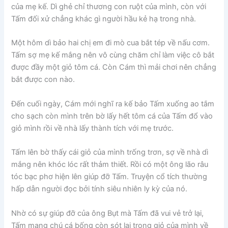
của mẹ kế. Dì ghẻ chỉ thương con ruột của mình, còn với
Tấm đối xử chẳng khác gì người hầu kẻ hạ trong nhà.
Một hôm dì bảo hai chị em đi mò cua bắt tép về nấu cơm.
Tấm sợ mẹ kế mắng nên vô cùng chăm chỉ làm việc cô bắt
được đầy một giỏ tôm cá. Còn Cám thì mải chơi nên chẳng
bắt được con nào.
Đến cuối ngày, Cám mới nghĩ ra kế bảo Tấm xuống ao tắm
cho sạch còn mình trên bờ lấy hết tôm cá của Tấm đổ vào
giỏ mình rồi về nhà lấy thành tích với mẹ trước.
Tấm lên bờ thấy cái giỏ của mình trống trơn, sợ về nhà dì
mắng nên khóc lóc rất thảm thiết. Rồi có một ông lão râu
tóc bạc phơ hiện lên giúp đỡ Tấm. Truyện cổ tích thường
hấp dẫn người đọc bởi tính siêu nhiên ly kỳ của nó.
Nhờ có sự giúp đỡ của ông Bụt mà Tấm đã vui vẻ trở lại,
Tấm mang chú cá bống còn sót lại trong giỏ của mình về