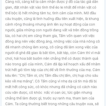
Càng nói, càng kể ta cảm nhận được ý đồ của tác giả dân
gian, đặt nhân vật vào tình thế éo le nhất để nhân vật có
thể bộc lộ hết những tâm tư, tình cảm của mình. Mở đầu
câu truyện, cũng là tình huống đầu tiên xuất hiện, là khung
cảnh rộng thoáng nhưng ánh lên sự hoạt động của con
người, giữa những con người đang vất vả trên đồng trồng
lúa, có hai chị em cũng tham gia, Tấm vốn quen với việc
đồng áng nên việc đồng áng, những việc của nhà nông cô
đã nhanh chóng làm xong, cô cũng đã làm xong việc của
người dì ghẻ đã giao là bắt tôm, bắt tép, còn Cám thì vì mải
chơi, hái hoa bắt bướm nên chẳng thể có được thành quả
nào trong giỏ của mình, Cám đã lập kế hoạch xấu để nhằm
trút hết giỏ tôm tép của chị để về lĩnh thưởng của mẹ. Cám
kêu lên: “Chị Tấm ơi, chị Tấm đầu chị lấm, chị hụp cho sâu
kẻo về mẹ mắng”. Cô Tấm cũng vì nhẹ dạ cả tin mà đã bị
mất hết công sức, cô khóc nhưng đã chẳng có cách nào
cứu vãn được, cô khóc nấc vì oan ức, tức giận nhưng
chẳng thể làm được gì, trước sự ranh ma, tham lam của
Cám. Ta cũng thường biết trong những câu truyện xưa, sẽ