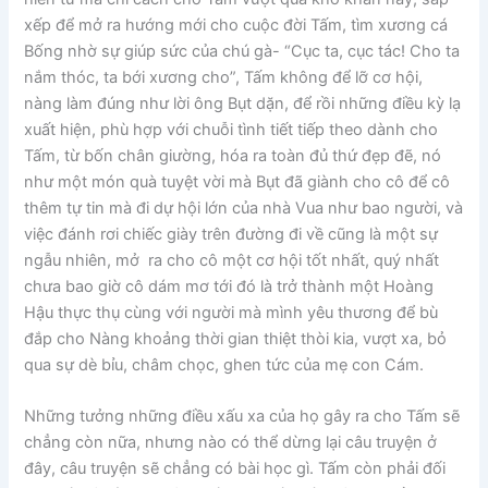
xếp để mở ra hướng mới cho cuộc đời Tấm, tìm xương cá
Bống nhờ sự giúp sức của chú gà- “Cục ta, cục tác! Cho ta
nắm thóc, ta bới xương cho”, Tấm không để lỡ cơ hội,
nàng làm đúng như lời ông Bụt dặn, để rồi những điều kỳ lạ
xuất hiện, phù hợp với chuỗi tình tiết tiếp theo dành cho
Tấm, từ bốn chân giường, hóa ra toàn đủ thứ đẹp đẽ, nó
như một món quà tuyệt vời mà Bụt đã giành cho cô để cô
thêm tự tin mà đi dự hội lớn của nhà Vua như bao người, và
việc đánh rơi chiếc giày trên đường đi về cũng là một sự
ngẫu nhiên, mở ra cho cô một cơ hội tốt nhất, quý nhất
chưa bao giờ cô dám mơ tới đó là trở thành một Hoàng
Hậu thực thụ cùng với người mà mình yêu thương để bù
đắp cho Nàng khoảng thời gian thiệt thòi kia, vượt xa, bỏ
qua sự dè bỉu, châm chọc, ghen tức của mẹ con Cám.
Những tưởng những điều xấu xa của họ gây ra cho Tấm sẽ
chẳng còn nữa, nhưng nào có thể dừng lại câu truyện ở
đây, câu truyện sẽ chẳng có bài học gì. Tấm còn phải đối