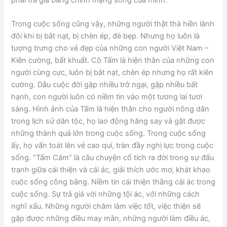
phải trả giá bằng chính mạng sống của mình.
Trong cuộc sống cũng vậy, những người thật thà hiền lành
đôi khi bị bắt nạt, bị chèn ép, đè bẹp. Nhưng họ luôn là
tượng trưng cho vẻ đẹp của những con người Việt Nam –
Kiên cường, bất khuất. Cô Tấm là hiện thân của những con
người cùng cực, luôn bị bắt nạt, chèn ép nhưng họ rất kiên
cường. Dẫu cuộc đời gặp nhiều trở ngại, gặp nhiều bất
hạnh, con người luôn có niềm tin vào một tương lai tươi
sáng. Hình ảnh của Tấm là hiện thân cho người nông dân
trong lịch sử dân tộc, họ lao động hăng say và gặt được
những thành quả lớn trong cuộc sống. Trong cuộc sống
ấy, họ vấn toát lên vẻ cao quí, tràn đầy nghị lực trong cuộc
sống. “Tấm Cám” là câu chuyện cổ tích ra đời trong sự đấu
tranh giữa cái thiện và cái ác, giải thích ước mơ, khát khao
cuộc sống công bằng. Niềm tin cái thiện thắng cái ác trong
cuộc sống. Sự trả giá với những tội ác, với những cách
nghĩ xấu. Những người chăm làm việc tốt, việc thiện sẽ
gặp được những điều may mắn, những người làm điều ác,