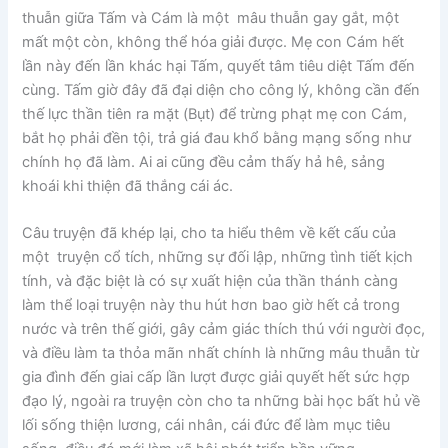
thuẫn giữa Tấm và Cám là một mâu thuẫn gay gắt, một
mất một còn, không thể hóa giải được. Mẹ con Cám hết
lần này đến lần khác hại Tấm, quyết tâm tiêu diệt Tấm đến
cùng. Tấm giờ đây đã đại diện cho công lý, không cần đến
thế lực thần tiên ra mặt (Bụt) để trừng phạt mẹ con Cám,
bắt họ phải đền tội, trả giá đau khổ bằng mạng sống như
chính họ đã làm. Ai ai cũng đều cảm thấy hả hê, sảng
khoái khi thiện đã thắng cái ác.
Câu truyện đã khép lại, cho ta hiểu thêm về kết cấu của
một truyện cổ tích, những sự đối lập, những tình tiết kịch
tính, và đặc biệt là có sự xuất hiện của thần thánh càng
làm thể loại truyện này thu hút hơn bao giờ hết cả trong
nước và trên thế giới, gây cảm giác thích thú với người đọc,
và điều làm ta thỏa mãn nhất chính là những mâu thuẫn từ
gia đình đến giai cấp lần lượt được giải quyết hết sức hợp
đạo lý, ngoài ra truyện còn cho ta những bài học bất hủ về
lối sống thiện lương, cái nhân, cái đức để làm mục tiêu